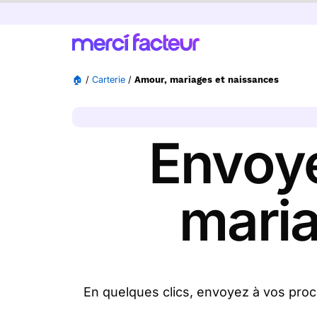
🏠
/
Carterie
/
Amour, mariages et naissances
Envoye
maria
En quelques clics, envoyez à vos pro
Achetez vos cartes amour, mariages 