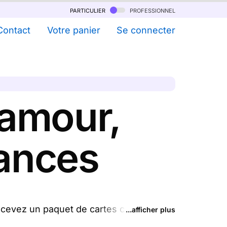
particulier
professionnel
Contact
Votre panier
Se connecter
 amour,
sances
ecevez un paquet de cartes chez vous.
...afficher plus
 et les envoyons le jour même par La