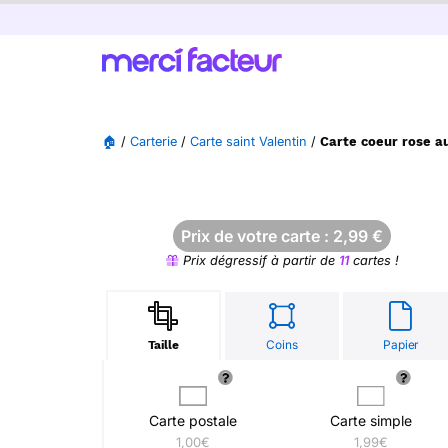
🏠
/
Carterie
/
Carte saint Valentin
/
Carte coeur rose au
Prix de votre carte :
2,99
€
Prix dégressif à partir de
11
cartes !
Coins
Papier
Taille
Carte postale
Carte simple
1,00€
1,99€