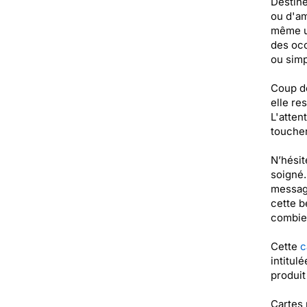
Destiné
ou d'am
même un
des occ
ou simp
Coup de
elle re
L'atten
toucher
N’hésit
soigné.
message
cette b
combien
Cette
c
intitul
produi
Cartes 