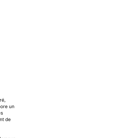
ré,
bore un
es
nt de