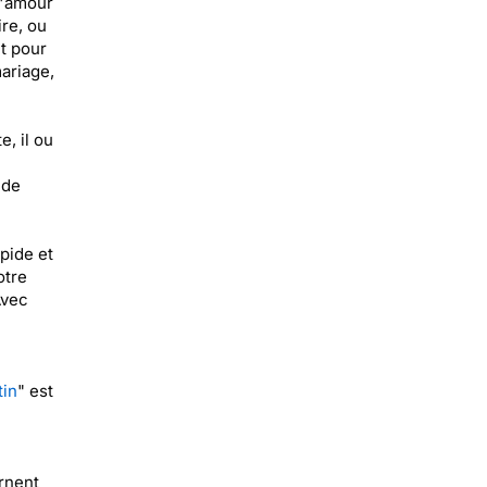
d'amour
ire, ou
t pour
ariage,
, il ou
 de
pide et
otre
Avec
tin
" est
rnent