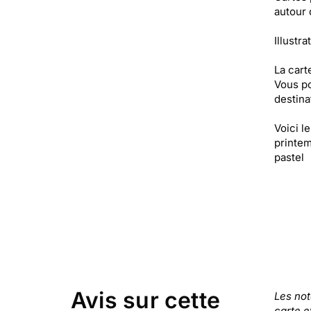
autour 
Illustra
La cart
Vous po
destinat
Voici l
printem
pastel
Avis sur cette
Les no
carte e