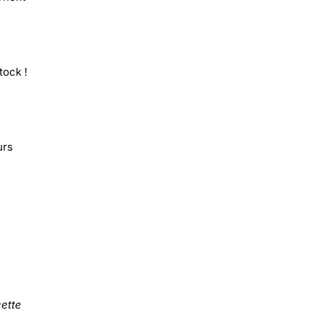
tock !
urs
ette