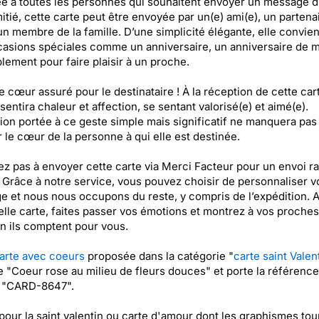
e à toutes les personnes qui souhaitent envoyer un message 
itié, cette carte peut être envoyée par un(e) ami(e), un partena
 membre de la famille. D’une simplicité élégante, elle convien
asions spéciales comme un anniversaire, un anniversaire de m
lement pour faire plaisir à un proche.
 cœur assuré pour le destinataire ! À la réception de cette carte
ssentira chaleur et affection, se sentant valorisé(e) et aimé(e).
tion portée à ce geste simple mais significatif ne manquera pas
 le cœur de la personne à qui elle est destinée.
ez pas à envoyer cette carte via Merci Facteur pour un envoi ra
 Grâce à notre service, vous pouvez choisir de personnaliser v
 et nous nous occupons du reste, y compris de l’expédition. 
elle carte, faites passer vos émotions et montrez à vos proches
 ils comptent pour vous.
arte avec coeurs
proposée dans la catégorie "
carte saint Valen
ée "Coeur rose au milieu de fleurs douces" et porte la référence
t "CARD-8647".
pour la saint valentin ou carte d'amour dont les graphismes tou