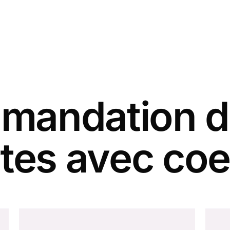
andation d
tes avec co