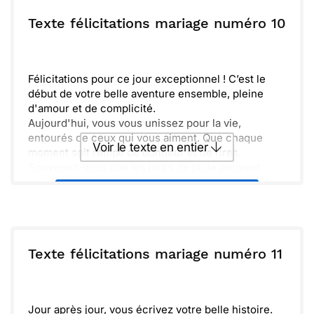
ou :
Texte félicitations mariage numéro 10
Copier
Recevoir par mail
Envoyer
Envoyer via Whatsapp
Félicitations pour ce jour exceptionnel ! C’est le
début de votre belle aventure ensemble, pleine
d'amour et de complicité.
Aujourd'hui, vous vous unissez pour la vie,
entourés de ceux qui vous aiment. Que chaque
Voir le texte en entier
moment soit rempli de bonheur et de rires.
Souvenez-vous que les jours de pluie peuvent
arriver, mais avec sincérité et patience, vous
Envoyer ce texte par La Poste
surmonterez tout. Ensemble, vous pouvez tout
conquérir.
Profitez de chaque instant partagé et créez de
ou :
Copier
Recevoir par mail
précieux souvenirs. Nous vous souhaitons une vie
Texte félicitations mariage numéro 11
épanouie, pleine de voyages et de belles surprises.
Envoyer
Envoyer via Whatsapp
Bienvenue dans cette nouvelle étape !
Jour après jour, vous écrivez votre belle histoire.