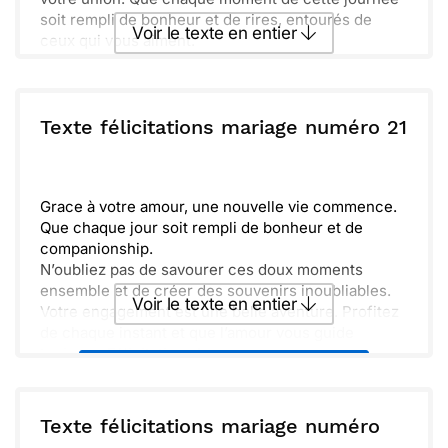
soit rempli de bonheur et de rires, entourés de
Voir le texte en entier
ceux qui vous aiment.
Sincèrement, nous vous souhaitons une vie pleine
de complicité et d'aventures. Que votre chemin
Envoyer ce texte par La Poste
ensemble soit parsemé de souvenirs inoubliables
et de découvertes. Profitez de chaque instant et
Texte félicitations mariage numéro 21
construisez des rêves communs.
ou :
Copier
Recevoir par mail
Jouissez des petites choses qui rendent la vie
douce et enrichissante. Que chaque jour soit une
Envoyer
Envoyer via Whatsapp
Grace à votre amour, une nouvelle vie commence.
nouvelle occasion de renforcer votre lien.
Que chaque jour soit rempli de bonheur et de
Félicitations encore, et vive les jeunes mariés !
companionship.
N’oubliez pas de savourer ces doux moments
ensemble et de créer des souvenirs inoubliables.
Voir le texte en entier
Votre engagement est une belle aventure. Profitez
de chaque instant et que l’amour vous guide
toujours. Félicitations !
Envoyer ce texte par La Poste
ou :
Texte félicitations mariage numéro
Copier
Recevoir par mail