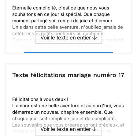
Éternelle complicité, c'est ce que nous vous
souhaitons en ce jour si spécial. Que chaque
moment partagé soit rempli de joie et d'amour.
Unis dans cette belle aventure, n'oubliez jamais de
célébrer vos petits bonheurs au quotidien.
Voir le texte en entier
Sachez que vos proches sont là pour vous soutenir
à chaque étape. Profitez bien de cette journée
unique et de chaque souvenir qui en découlera.
Envoyer ce texte par La Poste
ou :
Texte félicitations mariage numéro 17
Copier
Recevoir par mail
Envoyer
Envoyer via Whatsapp
Félicitations à vous deux !
L'amour est une belle aventure et aujourd'hui, vous
démarrez un nouveau chapitre ensemble. Que
chaque jour soit rempli de joie et de complicité.
Les souvenirs que vous créerez seront précieux, et
Voir le texte en entier
chaque sourire partagé comptera. Profitez de