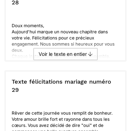
ou :
28
Copier
Recevoir par mail
ensemble un avenir radieux. Bienvenue dans cette
nouvelle vie !
Envoyer
Envoyer via Whatsapp
Doux moments,
Aujourd'hui marque un nouveau chapitre dans
votre vie. Félicitations pour ce précieux
engagement. Nous sommes si heureux pour vous
deux.
Voir le texte en entier
Chaque instant sera une découverte ensemble.
Votre amour rayonne et inspire ceux qui vous
entourent.
Envoyer ce texte par La Poste
N'oubliez jamais cette magie qui vous unit. Faites
grandir votre complicité jour après jour.
Texte félicitations mariage numéro
Dramatiques souvenirs naîtront, remplis de rires et
ou :
29
Copier
Recevoir par mail
de joie. Profitez de cette belle aventure à deux.
Envoyer
Envoyer via Whatsapp
Rêver de cette journée vous remplit de bonheur.
Votre amour brille fort et rayonne dans tous les
cœurs. Vous avez décidé de dire "oui" et de