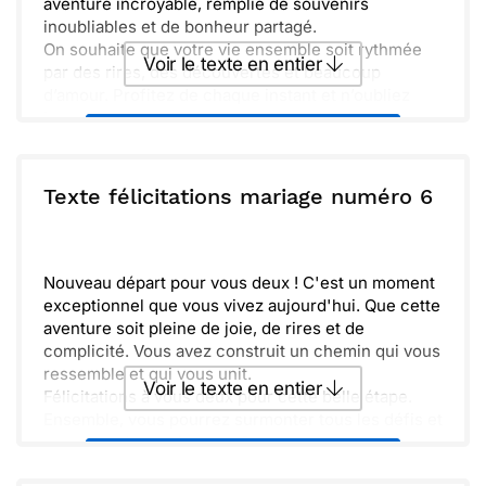
aventure incroyable, remplie de souvenirs
inoubliables et de bonheur partagé.
On souhaite que votre vie ensemble soit rythmée
Voir le texte en entier
par des rires, des découvertes et beaucoup
d’amour. Profitez de chaque instant et n’oubliez
jamais la magie de ce moment si spécial.
Envoyer ce texte par La Poste
ou :
Texte félicitations mariage numéro 6
Copier
Recevoir par mail
Envoyer
Envoyer via Whatsapp
Nouveau départ pour vous deux ! C'est un moment
exceptionnel que vous vivez aujourd'hui. Que cette
aventure soit pleine de joie, de rires et de
complicité. Vous avez construit un chemin qui vous
ressemble et qui vous unit.
Voir le texte en entier
Félicitations à vous deux pour cette belle étape.
Ensemble, vous pourrez surmonter tous les défis et
savourer chaque instant. Que votre amour
Envoyer ce texte par La Poste
grandisse jour après jour et que chaque souvenir