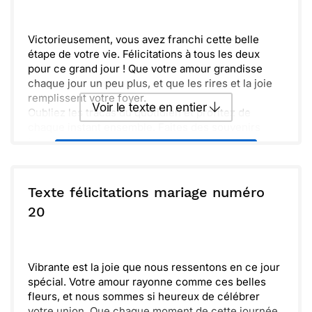
éclaire votre chemin. Soyez heureux et épanouis,
aujourd'hui et pour toujours.
Victorieusement, vous avez franchi cette belle
étape de votre vie. Félicitations à tous les deux
pour ce grand jour ! Que votre amour grandisse
chaque jour un peu plus, et que les rires et la joie
remplissent votre foyer.
Voir le texte en entier
Oubliez les tracas du quotidien et profitez de
chaque instant ensemble. Faites des souvenirs
inoubliables et construisez votre avenir main dans
Envoyer ce texte par La Poste
la main. Que chaque moment soit une aventure, et
que les petites choses comptent tout autant dans
votre bonheur. Amour, complicité et rires seront
ou :
Texte félicitations mariage numéro
Copier
Recevoir par mail
vos meilleurs alliés.
20
Envoyer
Envoyer via Whatsapp
Vibrante est la joie que nous ressentons en ce jour
spécial. Votre amour rayonne comme ces belles
fleurs, et nous sommes si heureux de célébrer
votre union. Que chaque moment de cette journée