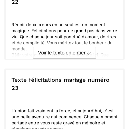
22
Envoyer
Envoyer via Whatsapp
Réunir deux cœurs en un seul est un moment
magique. Félicitations pour ce grand pas dans votre
vie. Que chaque jour soit ponctué d’amour, de rires
et de complicité. Vous méritez tout le bonheur du
monde.
Voir le texte en entier
Bâtir votre avenir ensemble commence ici. Que
votre union soit solide et lumineuse. Profitez de
chaque instant, et n’oubliez jamais de vous
Envoyer ce texte par La Poste
encourager l’un l’autre. La vie est belle quand on la
partage à deux.
Texte félicitations mariage numéro
ou :
23
Copier
Recevoir par mail
Envoyer
Envoyer via Whatsapp
L'union fait vraiment la force, et aujourd'hui, c'est
une belle aventure qui commence. Chaque moment
partagé entre vous reste gravé en mémoire et
témoigne de votre amour.