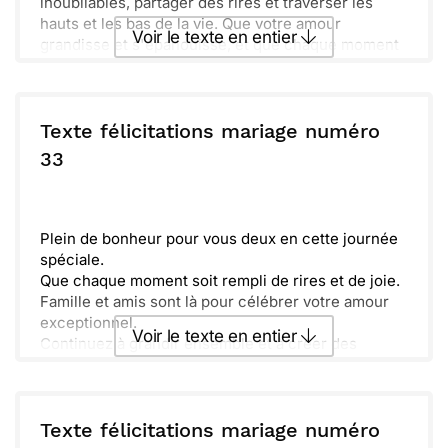
inoubliables, partager des rires et traverser les
hauts et les bas de la vie. Que votre amour
Voir le texte en entier
grandisse et s'épanouisse, et que chaque moment
soit une nouvelle occasion de célébration.
Comme vous faites ce grand pas, n'oubliez jamais
Envoyer ce texte par La Poste
l'importance de la communication et du soutien
mutuel. Célébrez chaque jour avec la même joie
Texte félicitations mariage numéro
que celle que vous ressentez aujourd'hui. Nous
ou :
33
Copier
Recevoir par mail
avons hâte de voir votre bonheur grandir et de
partager de nombreux souvenirs ensemble.
Envoyer
Envoyer via Whatsapp
N'espérez rien de moins que le meilleur !
Plein de bonheur pour vous deux en cette journée
spéciale.
Que chaque moment soit rempli de rires et de joie.
Famille et amis sont là pour célébrer votre amour
exceptionnel.
Voir le texte en entier
Continuez à grandir ensemble et à créer des
souvenirs inoubliables.
Envoyer ce texte par La Poste
Texte félicitations mariage numéro