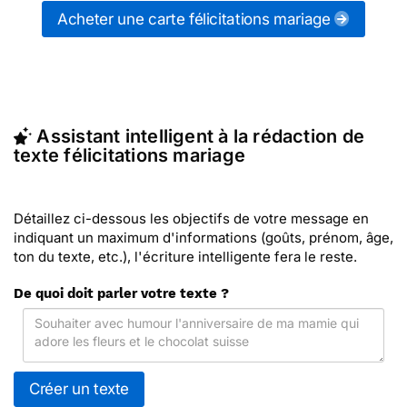
messages de la catégorie "
Carte félicitations
Acheter une carte félicitations mariage
mariage
") ou partagez ces modèles de textes sur
vos réseaux sociaux.
En quelques clics, récupérez le texte félicitations
mariage qui vous convient, ou envoyez ce texte
personnalisé par La Poste avec Merci Facteur
Assistant intelligent à la rédaction de
(c'est rapide et pas cher). Merci Facteur vous
texte félicitations mariage
propose 39 modèles imprimés de félicitations
mariage à envoyer avec le texte de votre choix.
Détaillez ci-dessous les objectifs de votre message en
indiquant un maximum d'informations (goûts, prénom, âge,
ton du texte, etc.), l'écriture intelligente fera le reste.
De quoi doit parler votre texte ?
Créer un texte