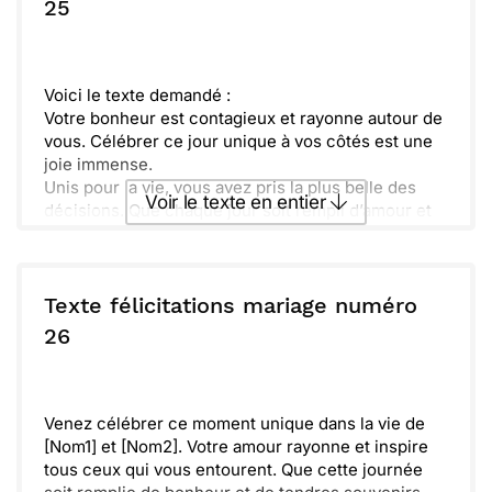
ou :
25
Copier
Recevoir par mail
Envoyer
Envoyer via Whatsapp
Voici le texte demandé :
Votre bonheur est contagieux et rayonne autour de
vous. Célébrer ce jour unique à vos côtés est une
joie immense.
Unis pour la vie, vous avez pris la plus belle des
Voir le texte en entier
décisions. Que chaque jour soit rempli d’amour et
de complicité.
L’aventure ne fait que commencer, et chaque
Envoyer ce texte par La Poste
instant sera précieux. Rappelez-vous toujours de
ce moment magique.
Texte félicitations mariage numéro
Sachez que vous avez tout notre soutien dans
ou :
26
Copier
Recevoir par mail
cette belle aventure. Félicitations aux deux
amoureux, le meilleur est à venir !
Envoyer
Envoyer via Whatsapp
Venez célébrer ce moment unique dans la vie de
[Nom1] et [Nom2]. Votre amour rayonne et inspire
tous ceux qui vous entourent. Que cette journée