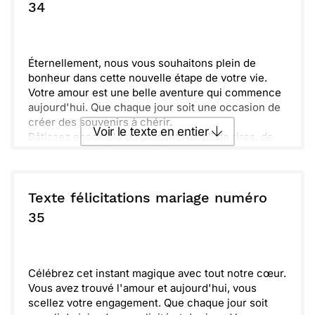
ou :
34
Copier
Recevoir par mail
Envoyer
Envoyer via Whatsapp
Éternellement, nous vous souhaitons plein de
bonheur dans cette nouvelle étape de votre vie.
Votre amour est une belle aventure qui commence
aujourd'hui. Que chaque jour soit une occasion de
créer des souvenirs à chérir.
Voir le texte en entier
Bâtissez ensemble un présent rempli de rires, de
complicité et de joie. Que les petites choses
deviennent de grands moments de partage.
Envoyer ce texte par La Poste
Ensemble, vous êtes plus forts et plus heureux.
Louons votre engagement et le chemin que vous
Texte félicitations mariage numéro
avez choisi de parcourir main dans la main. Que
ou :
35
Copier
Recevoir par mail
l'amour vous guide et que vous trouviez toujours
réconfort et soutien l'un auprès de l'autre.
Envoyer
Envoyer via Whatsapp
Félicitations pour ce beau voyage qui débute !
Célébrez cet instant magique avec tout notre cœur.
Vous avez trouvé l'amour et aujourd'hui, vous
scellez votre engagement. Que chaque jour soit