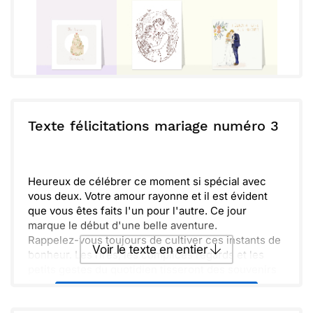
Texte félicitations mariage numéro 3
Heureux de célébrer ce moment si spécial avec
vous deux. Votre amour rayonne et il est évident
que vous êtes faits l'un pour l'autre. Ce jour
marque le début d'une belle aventure.
Rappelez-vous toujours de cultiver ces instants de
Voir le texte en entier
bonheur. Les rires, les complices regards et les
petits gestes du quotidien tisseront des souvenirs
inoubliables. Ne laissez rien altérer cette belle
Envoyer ce texte par La Poste
complicité.