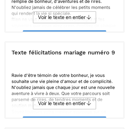
remplie de bonheur, d'aventures et de rires.
N'oubliez jamais de célébrer les petits moments
qui rendent la vie si spéciale.
Voir le texte en entier
Rien ne vaut l'amour que vous partagez ni les
souvenirs que vous allez créer. Profitez de chaque
instant et sachez que nous serons toujours là pour
Envoyer ce texte par La Poste
vous soutenir. Félicitations à tous les deux et plein
de bonheur pour l'avenir !
ou :
Texte félicitations mariage numéro 9
Copier
Recevoir par mail
Envoyer
Envoyer via Whatsapp
Ravie d'être témoin de votre bonheur, je vous
souhaite une vie pleine d'amour et de complicité.
N'oubliez jamais que chaque jour est une nouvelle
aventure à vivre à deux. Que votre parcours soit
parsemé de rires, de tendres moments et de
Voir le texte en entier
soutien mutuel.
Soyez toujours votre meilleur équipage sur ce
voyage qu'est la vie. Félicitations à vous deux pour
Envoyer ce texte par La Poste
ce bel engagement !