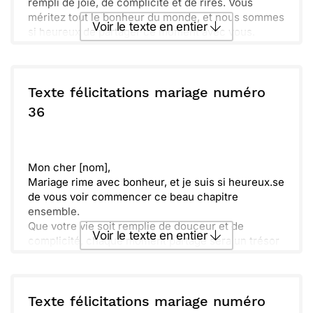
rempli de joie, de complicité et de rires. Vous
méritez tout le bonheur du monde, et nous sommes
Voir le texte en entier
si heureux de partager ce moment avec vous.
Bâtissez des souvenirs ensemble, main dans la
main. Que votre vie commune soit une belle
Envoyer ce texte par La Poste
aventure, pleine de découvertes et de tendresse.
Nous vous souhaitons beaucoup de douceur et
Texte félicitations mariage numéro
d'entraide dans chaque étape de votre chemin.
ou :
36
Copier
Recevoir par mail
Vous êtes faits l'un pour l'autre, alors profitez
pleinement de cette magnifique étape !
Envoyer
Envoyer via Whatsapp
Mon cher [nom],
Mariage rime avec bonheur, et je suis si heureux.se
de vous voir commencer ce beau chapitre
ensemble.
Que votre vie soit remplie de douceur et de
Voir le texte en entier
complicité, chaque moment partagé sera un trésor
inestimable.
Construisez des souvenirs, partez à l’aventure et
Envoyer ce texte par La Poste
jamais n’oubliez que l’amour est votre plus grande
force.
Texte félicitations mariage numéro