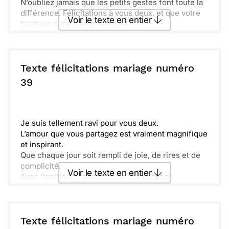
N’oubliez jamais que les petits gestes font toute la
différence. Félicitations à vous deux, et que votre
Voir le texte en entier
bonheur dure éternellement !
Envoyer ce texte par La Poste
Texte félicitations mariage numéro
ou :
39
Copier
Recevoir par mail
Envoyer
Envoyer via Whatsapp
Je suis tellement ravi pour vous deux.
L’amour que vous partagez est vraiment magnifique
et inspirant.
Que chaque jour soit rempli de joie, de rires et de
complicité.
Voir le texte en entier
Avec l’amitié et l'affection de vos proches,
construisez une vie ensemble pleine de douceur et
de bonheur.
Envoyer ce texte par La Poste
Texte félicitations mariage numéro