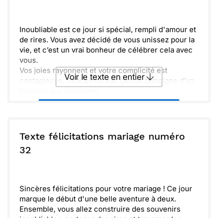
ou :
Copier
Recevoir par mail
Envoyer
Envoyer via Whatsapp
Inoubliable est ce jour si spécial, rempli d'amour et
de rires. Vous avez décidé de vous unissez pour la
vie, et c’est un vrai bonheur de célébrer cela avec
vous.
Vos joies rayonnent et votre complicité est
Voir le texte en entier
contagieuse. Chacun de vos gestes témoigne d’un
bonheur pur et sincère.
Que chaque jour de votre vie soit une nouvelle
Envoyer ce texte par La Poste
aventure. N'oubliez jamais de vous soutenir, même
dans les moments difficiles.
Un amour authentique est une force, alors
ou :
Texte félicitations mariage numéro
Copier
Recevoir par mail
chérissez-le. Soyez toujours là l'un pour l'autre et
32
partagez vos rêves.
Envoyer
Envoyer via Whatsapp
Sincères félicitations pour votre mariage ! Ce jour
marque le début d'une belle aventure à deux.
Ensemble, vous allez construire des souvenirs