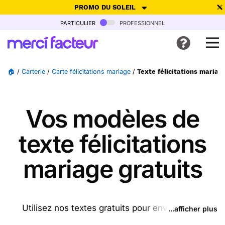
PROMO DU SOLEIL
particulier
professionnel
-30% de réduction avec le code
SUMMER26
pour envoyer des
cartes ensoleillées, jusqu'au 6 Août !
Envoyer des cartes
🏠
/
Carterie
/
Carte félicitations mariage
/
Texte félicitations mariag
Ne plus afficher
Vos modèles de
texte félicitations
mariage gratuits
Utilisez nos textes gratuits pour envoyer des
...afficher plus
messages félicitations mariage (ou d'autres