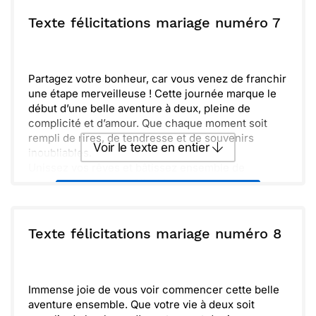
soit un vrai bonheur. Nous sommes si heureux de
partager ce moment avec vous.
ou :
Texte félicitations mariage numéro 7
Copier
Recevoir par mail
Envoyer
Envoyer via Whatsapp
Partagez votre bonheur, car vous venez de franchir
une étape merveilleuse ! Cette journée marque le
début d’une belle aventure à deux, pleine de
complicité et d’amour. Que chaque moment soit
rempli de rires, de tendresse et de souvenirs
Voir le texte en entier
inoubliables.
Unissez vos rêves et bâtissez ensemble de
nouveaux souvenirs. N’oubliez jamais que chaque
Envoyer ce texte par La Poste
jour est une occasion d’apprécier l’autre. Profitez
pleinement de cette belle vie qui s’offre à vous et
célébrez chaque petit moment avec joie.
ou :
Texte félicitations mariage numéro 8
Copier
Recevoir par mail
Félicitations aux mariés !
Envoyer
Envoyer via Whatsapp
Immense joie de vous voir commencer cette belle
aventure ensemble. Que votre vie à deux soit