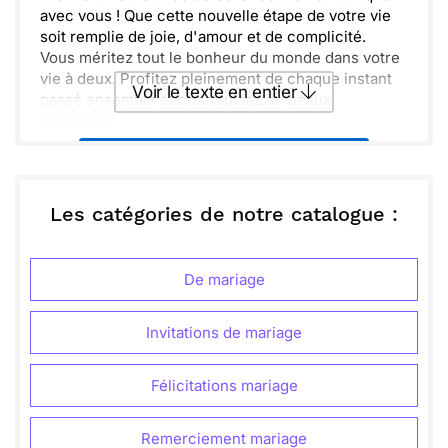
avec vous ! Que cette nouvelle étape de votre vie
soit remplie de joie, d'amour et de complicité.
Vous méritez tout le bonheur du monde dans votre
vie à deux. Profitez pleinement de chaque instant
Voir le texte en entier
passé ensemble et construisez de beaux
souvenirs.
N'oubliez jamais de soutenir et d'encourager
Envoyer ce texte par La Poste
l'autre dans toutes vos aventures. Félicitations
encore aux mariés, nous vous aimons beaucoup !
ou :
Les catégories de notre catalogue :
Copier
Recevoir par mail
Envoyer
Envoyer via Whatsapp
De mariage
Invitations de mariage
Félicitations mariage
Remerciement mariage