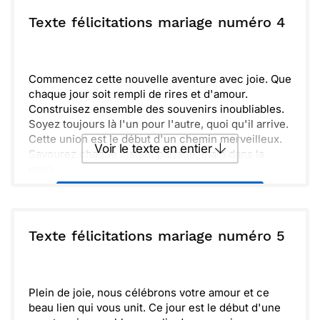
Sara et moi vous souhaitons plein de joie et
d'amour dans toutes vos futures journées. Que
ou :
Texte félicitations mariage numéro 4
Copier
Recevoir par mail
votre union soit forte et épanouissante.
Félicitations encore une fois pour cette
Envoyer
Envoyer via Whatsapp
merveilleuse étape !
Commencez cette nouvelle aventure avec joie. Que
chaque jour soit rempli de rires et d'amour.
Construisez ensemble des souvenirs inoubliables.
Soyez toujours là l'un pour l'autre, quoi qu'il arrive.
Cette union est le début d'un chemin merveilleux.
Voir le texte en entier
Savourez chaque instant partagé, main dans la
main.
Félicitations à vous deux, et plein de bonheur pour
Envoyer ce texte par La Poste
l'avenir ! Que votre amour grandisse encore et
encore.
ou :
Texte félicitations mariage numéro 5
Copier
Recevoir par mail
Envoyer
Envoyer via Whatsapp
Plein de joie, nous célébrons votre amour et ce
beau lien qui vous unit. Ce jour est le début d'une