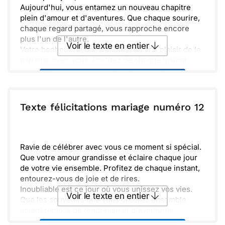
Aujourd'hui, vous entamez un nouveau chapitre
plein d'amour et d'aventures. Que chaque sourire,
chaque regard partagé, vous rapproche encore
plus l'un de l'autre.
Voir le texte en entier
Votre bonheur rayonne et c'est un vrai plaisir de le
partager avec vous. Profitez de chaque instant
ensemble, avancez main dans la main et
Envoyer ce texte par La Poste
construisez des souvenirs inoubliables.
Félicitations pour ce grand jour et tous les jours à
venir !
ou :
Texte félicitations mariage numéro 12
Copier
Recevoir par mail
Envoyer
Envoyer via Whatsapp
Ravie de célébrer avec vous ce moment si spécial.
Que votre amour grandisse et éclaire chaque jour
de votre vie ensemble. Profitez de chaque instant,
entourez-vous de joie et de rires.
Inoubliable est ce jour où vous unissez vos vies.
Voir le texte en entier
Que les souvenirs que vous créerez ensemble
soient remplis de tendresse et d'aventures.
Félicitations pour ce nouveau chapitre de votre