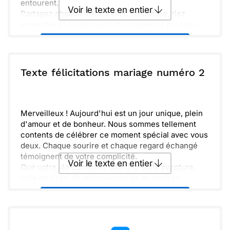
entourent.
Voir le texte en entier
Partagez chaque instant avec tendresse, riez
ensemble et construisez des souvenirs précieux.
Votre aventure ensemble commence aujourd'hui,
Envoyer ce texte par La Poste
pleine de promesses et de joie.
ou :
Texte félicitations mariage numéro 2
Copier
Recevoir par mail
Envoyer
Envoyer via Whatsapp
Merveilleux ! Aujourd'hui est un jour unique, plein
d'amour et de bonheur. Nous sommes tellement
contents de célébrer ce moment spécial avec vous
deux. Chaque sourire et chaque regard échangé
témoignent de votre complicité.
Voir le texte en entier
Que votre vie commune soit une belle aventure,
faite de rires, de découvertes et de tendres
souvenirs. Profitez de chaque instant et
Envoyer ce texte par La Poste
construisez ensemble un avenir prometteur.
Tous nos vœux de bonheur vous accompagnent
sur ce chemin. Félicitations pour ce grand pas dans
ou :
Copier
Recevoir par mail