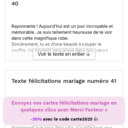
ou :
40
Copier
Recevoir par mail
Envoyer
Envoyer via Whatsapp
Rayonnante ! Aujourd’hui est un jour incroyable et
mémorable. Je suis tellement heureuse de te voir
dans cette magnifique robe.
Sincèrement, tu es d’une beauté à couper le
souffle. Ce moment sera gravé dans nos cœurs
Voir le texte en entier
pour toujours.
Entourés de vos proches, vous rayonnez d’amour
et de bonheur. Que cette nouvelle aventure soit
Envoyer ce texte par La Poste
remplie de rires et de complicité.
Profitez pleinement de chaque instant ensemble,
Texte félicitations mariage numéro 41
votre amour est une véritable inspiration pour nous
ou :
Copier
Recevoir par mail
tous. Félicitations à vous deux !
Envoyer
Envoyer via Whatsapp
Envoyez vos cartes félicitations mariage en
Mariage exceptionnel, vous êtes enfin lancés dans
cette aventure ensemble. Que cette nouvelle étape
quelques clics avec Merci Facteur >
soit remplie de complicité, de rires et de tendres
👍
-30%
avec le code
carte2025
moments.
Maintenant que vous êtes unis, n'oubliez pas que