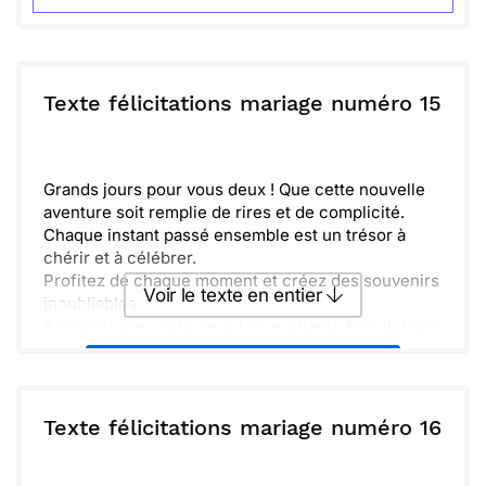
Texte félicitations mariage numéro 15
Grands jours pour vous deux ! Que cette nouvelle
aventure soit remplie de rires et de complicité.
Chaque instant passé ensemble est un trésor à
chérir et à célébrer.
Profitez de chaque moment et créez des souvenirs
Voir le texte en entier
inoubliables.
Amour et joie, voilà ce qui vous attend. Félicitations
pour ce beau voyage qui commence !
Envoyer ce texte par La Poste
ou :
Texte félicitations mariage numéro 16
Copier
Recevoir par mail
Envoyer
Envoyer via Whatsapp