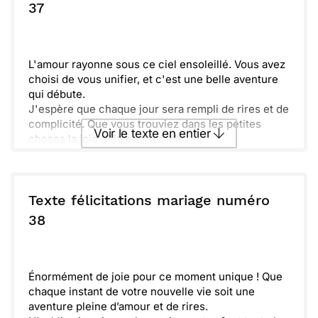
Je vous souhaite tout le bonheur du monde,
ou :
37
Copier
Recevoir par mail
sincèrement et avec joie !
Envoyer
Envoyer via Whatsapp
L'amour rayonne sous ce ciel ensoleillé. Vous avez
choisi de vous unifier, et c'est une belle aventure
qui débute.
J'espère que chaque jour sera rempli de rires et de
complicité. Que vous trouviez dans les petites
Voir le texte en entier
choses la joie d'être ensemble.
Souvenez-vous que la communication est la clé
pour surmonter les défis. Ensemble, vous êtes plus
Envoyer ce texte par La Poste
forts et prêts à tout affronter.
Laissez toujours de la place pour la tendresse et la
Texte félicitations mariage numéro
douceur. Félicitations pour ce grand jour et plein de
ou :
38
Copier
Recevoir par mail
bonheur à venir !
Envoyer
Envoyer via Whatsapp
Énormément de joie pour ce moment unique ! Que
chaque instant de votre nouvelle vie soit une
aventure pleine d’amour et de rires.