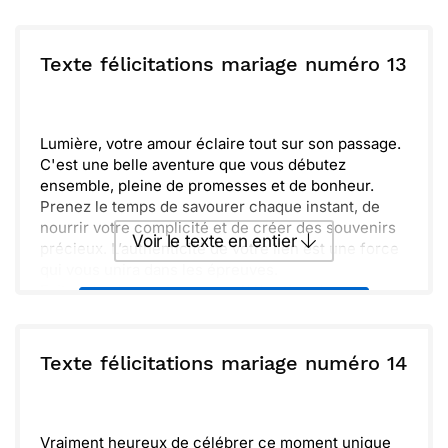
Envoyer ce texte par La Poste
histoire !
ou :
Texte félicitations mariage numéro 13
Copier
Recevoir par mail
Envoyer
Envoyer via Whatsapp
Lumière, votre amour éclaire tout sur son passage.
C'est une belle aventure que vous débutez
ensemble, pleine de promesses et de bonheur.
Prenez le temps de savourer chaque instant, de
nourrir votre complicité et de créer des souvenirs
Voir le texte en entier
précieux. L’authenticité de votre lien est une force
qui vous unira dans les épreuves.
Faites de chaque jour une célébration de votre
Envoyer ce texte par La Poste
amour. Félicitations à vous deux, et plein de joie
pour l'avenir !
ou :
Texte félicitations mariage numéro 14
Copier
Recevoir par mail
Envoyer
Envoyer via Whatsapp
Vraiment heureux de célébrer ce moment unique