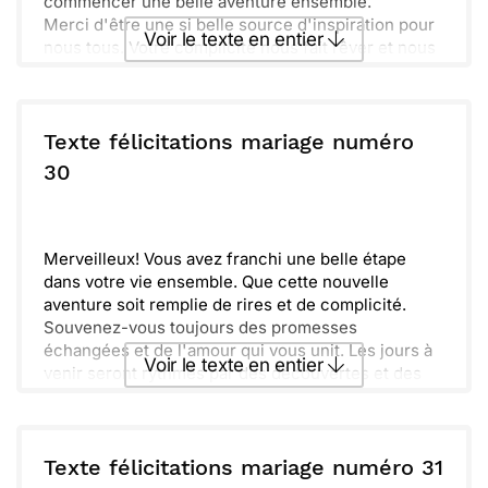
commencer une belle aventure ensemble.
Merci d'être une si belle source d'inspiration pour
Voir le texte en entier
nous tous. Votre complicité nous fait rêver et nous
rappelle à quel point l'amour est précieux.
Maintenant, laissez-vous emporter par la magie de
Envoyer ce texte par La Poste
cette occasion inoubliable. Profitez de chaque
instant, chaque rire et chaque regard échangé.
Texte félicitations mariage numéro
Plein de joie et d'amour, nous vous souhaitons une
ou :
30
Copier
Recevoir par mail
vie pleine de douceurs. Que les jours à venir soient
toujours aussi radieux !
Envoyer
Envoyer via Whatsapp
Merveilleux! Vous avez franchi une belle étape
dans votre vie ensemble. Que cette nouvelle
aventure soit remplie de rires et de complicité.
Souvenez-vous toujours des promesses
échangées et de l'amour qui vous unit. Les jours à
Voir le texte en entier
venir seront rythmés par des découvertes et des
joies partagées.
La vie est un magnifique voyage, et vous êtes
Envoyer ce texte par La Poste
maintenant sur le même chemin. Profitez de
chaque instant et construisez de précieux
Texte félicitations mariage numéro 31
souvenirs.