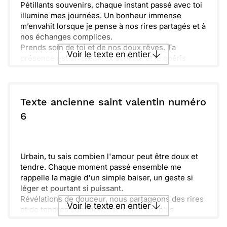
Pétillants souvenirs, chaque instant passé avec toi
illumine mes journées. Un bonheur immense
m’envahit lorsque je pense à nos rires partagés et à
nos échanges complices.
Prends soin de toi et de nos doux rêves. Ta
Voir le texte en entier
présence est un précieux cadeau, et je chéris
chaque moment où nos chemins se croisent. Vive
la Saint-Valentin, ma tendre amie !
Envoyer ce texte par La Poste
Texte ancienne saint valentin numéro
ou :
6
Copier
Recevoir par mail
Envoyer
Envoyer via Whatsapp
Urbain, tu sais combien l'amour peut être doux et
tendre. Chaque moment passé ensemble me
rappelle la magie d'un simple baiser, un geste si
léger et pourtant si puissant.
Révélations de douceur, nous partageons des rires
Voir le texte en entier
et de tendres confidences. Rien n'est plus
précieux que ces instants simples, gravés dans nos