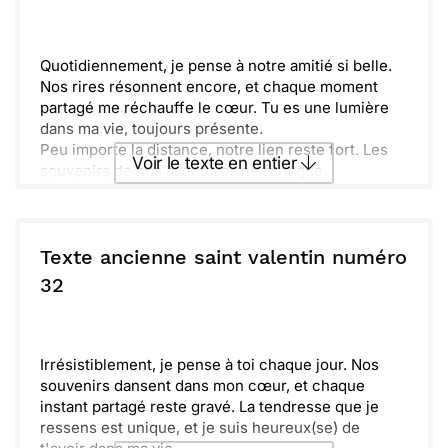
Envoyer
Envoyer via Whatsapp
Quotidiennement, je pense à notre amitié si belle.
Nos rires résonnent encore, et chaque moment
partagé me réchauffe le cœur. Tu es une lumière
dans ma vie, toujours présente.
Peu importe la distance, notre lien reste fort. Les
Voir le texte en entier
souvenirs de nos aventures ne font que
s'intensifier, comme les couleurs d’un tableau.
Ensemble, nous avons créé des histoires
Envoyer ce texte par La Poste
inoubliables.
Souvent, je me rappelle de ces doux instants, où
Texte ancienne saint valentin numéro
nous étions insouciants. Chaque éclat de rire et
ou :
32
Copier
Recevoir par mail
chaque regard échangé comptent. Ils me rappellent
combien tu es cher à mes yeux.
Envoyer
Envoyer via Whatsapp
Sache que tu comptes énormément pour moi. J'ai
hâte de créer de nouveaux souvenirs ensemble. La
Irrésistiblement, je pense à toi chaque jour. Nos
vie est plus belle avec toi à mes côtés.
souvenirs dansent dans mon cœur, et chaque
instant partagé reste gravé. La tendresse que je
ressens est unique, et je suis heureux(se) de