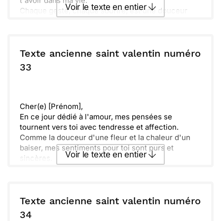
t'avoir dans ma vie.
Voir le texte en entier
Chaque geste, chaque sourire, est une douceur
que je chéris. Rêver à un avenir lumineux ensemble
me remplit de joie. Quoi que l’on traverse, sache
Envoyer ce texte par La Poste
que mon affection est constante et sincère. Tu es
précieux(se) à mes yeux.
Texte ancienne saint valentin numéro
ou :
33
Copier
Recevoir par mail
Envoyer
Envoyer via Whatsapp
Cher(e) [Prénom],
En ce jour dédié à l'amour, mes pensées se
tournent vers toi avec tendresse et affection.
Comme la douceur d'une fleur et la chaleur d'un
baiser, mes sentiments pour toi sont purs et
Voir le texte en entier
sincères.
Je te promets de chérir notre amour et de garder la
flamme de notre passion éternellement allumée.
Envoyer ce texte par La Poste
Que chaque instant partagé soit un doux souvenir
qui nous lie encore plus fort.
Texte ancienne saint valentin numéro
Avec tout mon amour,
ou :
34
Copier
Recevoir par mail
[Ton Prénom]