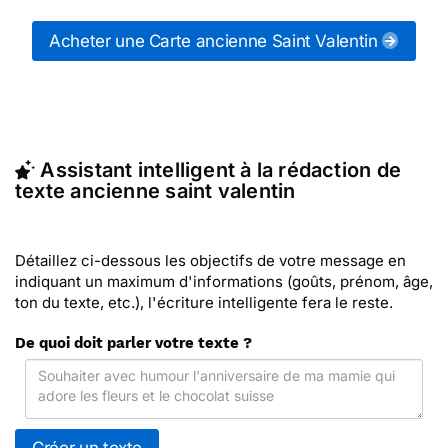
messages anciennes Saint Valentin (ou d'autres
messages de la catégorie "
Cartes de Saint
Acheter une Carte ancienne Saint Valentin
Valentin
") ou partagez ces modèles de textes sur
vos réseaux sociaux.
En quelques clics, récupérez le texte ancienne
Saint Valentin qui vous convient, ou envoyez ce
texte personnalisé par La Poste avec Merci Facteur
Assistant intelligent à la rédaction de
(c'est rapide et pas cher). Merci Facteur vous
texte ancienne saint valentin
propose 32 modèles imprimés de anciennes saint
valentin à envoyer avec le texte de votre choix.
Détaillez ci-dessous les objectifs de votre message en
indiquant un maximum d'informations (goûts, prénom, âge,
ton du texte, etc.), l'écriture intelligente fera le reste.
De quoi doit parler votre texte ?