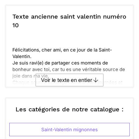
Que ta vie soit remplie de doux moments et de
Envoyer ce texte par La Poste
belles surprises. J'espère que chaque jour
t’apportera tout ce que tu désires et que nous
Texte ancienne saint valentin numéro
continuerons à partager plein de rires et de joie.
ou :
10
Copier
Recevoir par mail
Faisons ensemble de merveilleux souvenirs.
Envoyer
Envoyer via Whatsapp
Félicitations, cher ami, en ce jour de la Saint-
Valentin.
Je suis ravi(e) de partager ces moments de
bonheur avec toi, car tu es une véritable source de
joie dans ma vie.
Voir le texte en entier
Chaque sourire échangé illumine mes journées et
fait briller mon cœur.
Ose regarder tout le chemin parcouru ensemble, et
Envoyer ce texte par La Poste
imagine toutes les aventures encore à venir. Je te
souhaite une belle fête remplie d'amour.
Les catégories de notre catalogue :
ou :
Copier
Recevoir par mail
Saint-Valentin mignonnes
Envoyer
Envoyer via Whatsapp