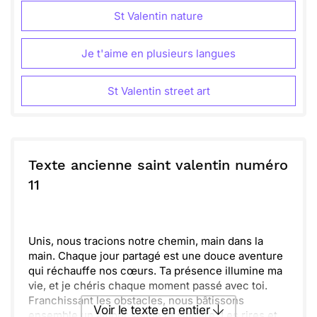
St Valentin nature
Je t'aime en plusieurs langues
St Valentin street art
Texte ancienne saint valentin numéro
11
Unis, nous tracions notre chemin, main dans la
main. Chaque jour partagé est une douce aventure
qui réchauffe nos cœurs. Ta présence illumine ma
vie, et je chéris chaque moment passé avec toi.
Franchissant les obstacles, nous bâtissons
Voir le texte en entier
ensemble un amour solide et sincère. Les rires et