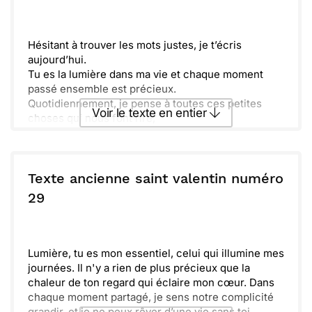
éclats de rire et des instants inoubliables.
Envoyer
Envoyer via Whatsapp
Hésitant à trouver les mots justes, je t’écris
aujourd’hui.
Tu es la lumière dans ma vie et chaque moment
passé ensemble est précieux.
Quotidiennement, je pense à toutes ces petites
Voir le texte en entier
choses qui nous font rire,
et à cet amour qui grandit de jour en jour.
Te savoir à mes côtés me comble de bonheur,
Envoyer ce texte par La Poste
et je chéris chaque instant passé en ta présence.
Alors, en ce jour spécial, je voulais juste te
Texte ancienne saint valentin numéro
rappeler,
ou :
29
Copier
Recevoir par mail
que tu es mon trésor et je t’aime sincèrement.
Envoyer
Envoyer via Whatsapp
Lumière, tu es mon essentiel, celui qui illumine mes
journées. Il n'y a rien de plus précieux que la
chaleur de ton regard qui éclaire mon cœur. Dans
chaque moment partagé, je sens notre complicité
grandir, et je ne peux rêver d’une vie sans toi.