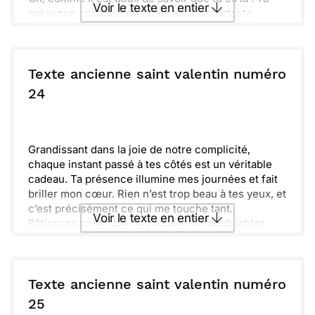
Voir le texte en entier
présence apporte une chaleur réconfortante,
comme un parfum floral au printemps.
L’amitié que nous partageons est rare, elle
Envoyer ce texte par La Poste
s’épanouit, tout comme les fleurs au jardin. Je suis
reconnaissant pour chaque sourire offert.
Texte ancienne saint valentin numéro
Bâtir des souvenirs ensemble est ce qui rend notre
ou :
24
Copier
Recevoir par mail
lien si spécial. Je te souhaite plein de tendres
instants, maintenant et toujours.
Envoyer
Envoyer via Whatsapp
Grandissant dans la joie de notre complicité,
chaque instant passé à tes côtés est un véritable
cadeau. Ta présence illumine mes journées et fait
briller mon cœur. Rien n’est trop beau à tes yeux, et
c’est précisément ce qui me touche tant.
Voir le texte en entier
Bâtissons ensemble des souvenirs inoubliables,
main dans la main. Sur le chemin de la vie, je chéris
chaque éclat de rire et chaque rêve que nous
Envoyer ce texte par La Poste
partageons. L’amour que nous construisons ne
connaît pas de limites.
Texte ancienne saint valentin numéro
ou :
25
Copier
Recevoir par mail