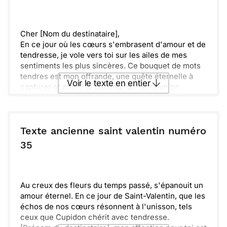
Envoyer
Envoyer via Whatsapp
Cher [Nom du destinataire],
En ce jour où les cœurs s'embrasent d'amour et de
tendresse, je vole vers toi sur les ailes de mes
sentiments les plus sincères. Ce bouquet de mots
tendres est mon offrande, une quête éternelle à
Voir le texte en entier
capturer et chérir la douceur de notre union.
Je te promets de cultiver notre amour comme les
fleurs les plus précieuses, avec passion et
Envoyer ce texte par La Poste
dévouement, pour qu'il épanouisse toujours dans la
lumière de notre affection.
Texte ancienne saint valentin numéro
Avec toute l'ardeur de mon cœur,
ou :
35
Copier
Recevoir par mail
[Ton nom]
Envoyer
Envoyer via Whatsapp
Au creux des fleurs du temps passé, s'épanouit un
amour éternel. En ce jour de Saint-Valentin, que les
échos de nos cœurs résonnent à l'unisson, tels
ceux que Cupidon chérit avec tendresse.