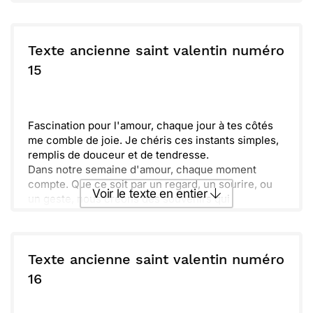
Texte ancienne saint valentin numéro
15
Fascination pour l'amour, chaque jour à tes côtés
me comble de joie. Je chéris ces instants simples,
remplis de douceur et de tendresse.
Dans notre semaine d'amour, chaque moment
compte. Que ce soit par un regard, un sourire, ou
Voir le texte en entier
un geste, nous créons des souvenirs qui
réchauffent le cœur.
Demain amènera encore des instants précieux, des
Envoyer ce texte par La Poste
éclats de rire partagés et des confidences
murmurées.
Texte ancienne saint valentin numéro
Frissons, émotions, et tendres pensées, voilà ce
ou :
16
Copier
Recevoir par mail
qui fait la magie de notre lien. Ensemble,
découvrons encore le bonheur d'être réunis.
Envoyer
Envoyer via Whatsapp