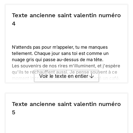
de tendres souvenirs. Juste un baiser, un geste, et
Envoyer ce texte par La Poste
l'éclat de nos rires s'unissent. C'est avec joie que
je te dédie ces mots, en espérant te voir bientôt.
Texte ancienne saint valentin numéro
ou :
4
Copier
Recevoir par mail
Envoyer
Envoyer via Whatsapp
N’attends pas pour m’appeler, tu me manques
tellement. Chaque jour sans toi est comme un
nuage gris qui passe au-dessus de ma tête.
Les souvenirs de nos rires m'illuminent, et j'espère
qu'ils te réchauffent aussi. Je pense souvent à ce
Voir le texte en entier
moment incroyable où nous avons partagé un café.
Quand je te vois, tout change. La couleur de la vie
retrouve son éclat, et tout me semble possible.
Envoyer ce texte par La Poste
Alors, qu’attends-tu ' Appelle-moi dès que tu peux,
j'ai tant de choses à te dire et à partager avec toi.
Texte ancienne saint valentin numéro
ou :
5
Copier
Recevoir par mail
Envoyer
Envoyer via Whatsapp