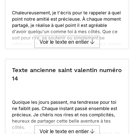
Envoyer
Envoyer via Whatsapp
Chaleureusement, je t'écris pour te rappeler à quel
point notre amitié est précieuse. À chaque moment
partagé, je réalise à quel point il est agréable
d'avoir quelqu'un comme toi à mes côtés. Que ce
soit pour rire, se soutenir ou simplement se
Voir le texte en entier
retrouver, je chéris chaque instant que nous vivons
ensemble.
N'oublie jamais que tu es une personne
Envoyer ce texte par La Poste
exceptionnelle, et je suis reconnaissant(e) de te
compter parmi mes amis. La vie est bien plus douce
Texte ancienne saint valentin numéro
avec toi dans les parages. J'espère que cette
ou :
14
Copier
Recevoir par mail
Saint-Valentin te rappellera à quel point tu es
aimé(e) et apprécié(e). Que cette journée soit
Envoyer
Envoyer via Whatsapp
remplie de douceur et de bonheur !
Quoique les jours passent, ma tendresse pour toi
ne faiblit pas. Chaque instant passé ensemble est
précieux. Je chéris nos rires et nos complicités,
heureux de partager cette belle aventure à tes
côtés.
Voir le texte en entier
Il est clair que notre amour grandit chaque jour. Je