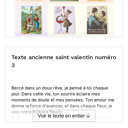
Texte ancienne saint valentin numéro
3
Bercé dans un doux rêve, je pense à toi chaque
jour. Dans cette vie, ton sourire éclaire mes
moments de doute et mes pensées. Ton amour me
donne la force d'avancer, et dans chaque fleur, je
vois notre histoire fleurir.
Voir le texte en entier
Mon cœur bat pour toi, une mélodie douce que je
chéris. Ensemble, nous avons construit un univers