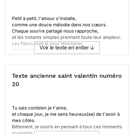
Petit à petit, l'amour s'installe,
comme une douce mélodie dans nos cœurs.
Chaque sourire partagé nous rapproche,
et les instants simples prennent toute leur ampleur.
Les fleurs sont là pour témoigner,
Voir le texte en entier
de la tendresse que je ressens pour toi.
Ton regard, un merveilleux soleil,
éclaire mes jours avec une telle joie.
Envoyer ce texte par La Poste
Je pense à nous, à tout ce que nous faisons,
à ces rires qui résonnent et aux secrets,
Texte ancienne saint valentin numéro
que nous chuchotons, complices dans la nuit,
ou :
20
Copier
Recevoir par mail
nos cœurs dansent au rythme de notre passion.
Question de temps, d'amour partagé,
Envoyer
Envoyer via Whatsapp
je sais que notre histoire n'est pas terminée.
Main dans la main, continuons d’avancer,
Tu sais combien je t'aime,
car ensemble, nous sommes prêts à tout affronter.
et chaque jour, je me sens heureux(se) de t'avoir à
mes côtés.
Bêtement, je souris en pensant à tous ces moments
ensemble.