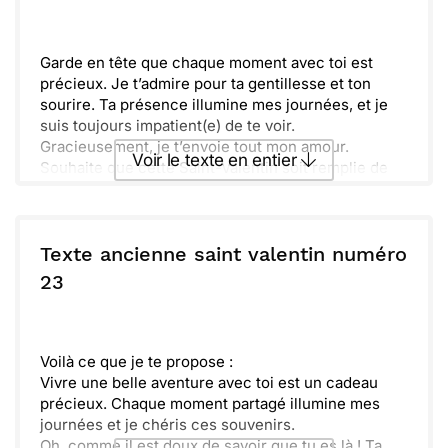
profondément.
Envoyer
Envoyer via Whatsapp
Garde en tête que chaque moment avec toi est
précieux. Je t’admire pour ta gentillesse et ton
sourire. Ta présence illumine mes journées, et je
suis toujours impatient(e) de te voir.
Gracieusement, je t’envoie tout mon amour.
Voir le texte en entier
Souhaite que cette Saint-Valentin soit remplie de
magie et de bonheur. Ensemble, continuons à rêver
et à partager des instants inoubliables.
Envoyer ce texte par La Poste
Texte ancienne saint valentin numéro
ou :
23
Copier
Recevoir par mail
Envoyer
Envoyer via Whatsapp
Voilà ce que je te propose :
Vivre une belle aventure avec toi est un cadeau
précieux. Chaque moment partagé illumine mes
journées et je chéris ces souvenirs.
Oh, comme il est doux de savoir que tu es là ! Ta