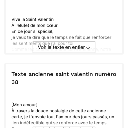
regarderas,
Envoyer
Envoyer via Whatsapp
Souviens-toi de notre lien, invisible mais résistant,
qui ne s'efface pas.
Vive la Saint Valentin
Joyeuse Saint-Valentin, l'amour de ma vie,
À l’élu(e) de mon cœur,
Tu es mon passé, mon présent, mon infini.
En ce jour si spécial,
Avec toute la tendresse de mon cœur dévoué,
je veux te dire que le temps ne fait que renforcer
[Signe ici de ton nom ou de ton surnom affectueux]
les sentiments que j’ai pour toi.
Voir le texte en entier
Comme les couleurs d'une carte ancienne, notre
amour ne perd pas de son éclat.
Puisse notre histoire poursuivre son chemin, belle
Envoyer ce texte par La Poste
et intemporelle,
à travers les saisons de la vie.
Texte ancienne saint valentin numéro
Amour toujours,
ou :
38
Copier
Recevoir par mail
[Ton Prénom]
Envoyer
Envoyer via Whatsapp
[Mon amour],
À travers la douce nostalgie de cette ancienne
carte, je t'envoie tout l'amour des jours passés, un
lien indéfectible qui se renforce avec le temps.