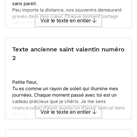
sans pareil.
Peu importe la distance, nos souvenirs demeurent
gravés dans mon cœur. Chaque moment partagé
Voir le texte en entier
est un trésor que je chéris profondément.
Merveilleux sont les instants où l’on rit ensemble,
en toute simplicité. Quel bonheur de voir notre
Envoyer ce texte par La Poste
complicité grandir avec le temps.
N’attendons pas pour créer encore plus de
Texte ancienne saint valentin numéro
souvenirs inoubliables. Je t’envoie tout mon amour
ou :
2
Copier
Recevoir par mail
en cette belle journée.
Envoyer
Envoyer via Whatsapp
Petite fleur,
Tu es comme un rayon de soleil qui illumine mes
journées. Chaque moment passé avec toi est un
cadeau précieux que je chéris. Je me sens
chanceux(se) d’avoir quelqu’un d’aussi spécial dans
Voir le texte en entier
ma vie.
Nous avons partagé tant de souvenirs, et j’espère
qu’il y en aura encore des milliers à venir. Ta
Envoyer ce texte par La Poste
gentillesse et ton sourire apportent de la beauté à