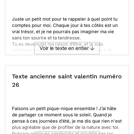
Envoyer
Envoyer via Whatsapp
Juste un petit mot pour te rappeler à quel point tu
comptes pour moi. Chaque jour à tes côtés est un
vrai trésor, et je ne pourrais pas imaginer ma vie
sans ton sourire et ta tendresse.
Tu es devenu(e) ma raison d’être, et je suis
Voir le texte en entier
tellement reconnaissant(e) d’avoir la chance de
partager ces moments précieux avec toi. En cette
Saint-Valentin, je veux te promettre tout mon amour
Envoyer ce texte par La Poste
et ma dévotion, pour aujourd'hui et toujours.
Texte ancienne saint valentin numéro
ou :
26
Copier
Recevoir par mail
Envoyer
Envoyer via Whatsapp
Faisons un petit pique-nique ensemble ! J’ai hâte
de partager ce moment sous le soleil. Quand je
pense à ces journées d’été, je me dis que rien n'est
plus agréable que de profiter de la nature avec toi.
Prépare quelques sandwichs et n’oublie pas les