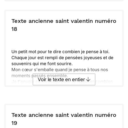
Happy Valentine’s Day!
Envoyer ce texte par La Poste
Texte ancienne saint valentin numéro
ou :
18
Copier
Recevoir par mail
Envoyer
Envoyer via Whatsapp
Un petit mot pour te dire combien je pense à toi.
Chaque jour est rempli de pensées joyeuses et de
souvenirs qui me font sourire.
Mon cœur s'emballe quand je pense à tous nos
moments passés ensemble.
Voir le texte en entier
Je t'envoie ce message pour te rappeler combien
tu comptes pour moi. Je suis impatient de partager
de nouvelles aventures et de créer encore plus de
Envoyer ce texte par La Poste
souvenirs ensemble.
ou :
Copier
Recevoir par mail
Texte ancienne saint valentin numéro
19
Envoyer
Envoyer via Whatsapp