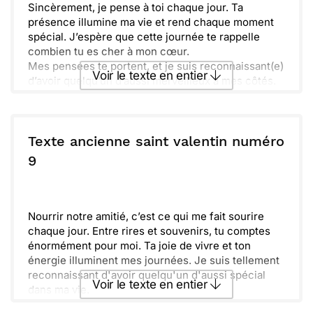
Sincèrement, je pense à toi chaque jour. Ta
présence illumine ma vie et rend chaque moment
spécial. J’espère que cette journée te rappelle
combien tu es cher à mon cœur.
Mes pensées te portent, et je suis reconnaissant(e)
Voir le texte en entier
d’avoir quelqu’un d’aussi merveilleux à mes côtés.
N'oublie jamais que notre lien est précieux et qu'il
grandit avec le temps. Bonne Saint-Valentin à toi!
Envoyer ce texte par La Poste
Texte ancienne saint valentin numéro
ou :
9
Copier
Recevoir par mail
Envoyer
Envoyer via Whatsapp
Nourrir notre amitié, c’est ce qui me fait sourire
chaque jour. Entre rires et souvenirs, tu comptes
énormément pour moi. Ta joie de vivre et ton
énergie illuminent mes journées. Je suis tellement
reconnaissant d'avoir quelqu'un d'aussi spécial
Voir le texte en entier
dans ma vie.
Valentine, je te souhaite tout le bonheur du monde.