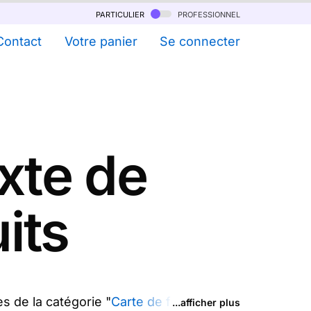
particulier
professionnel
Contact
Votre panier
Se connecter
xte de
uits
s de la catégorie "
Carte de fiançailles
")
...afficher plus