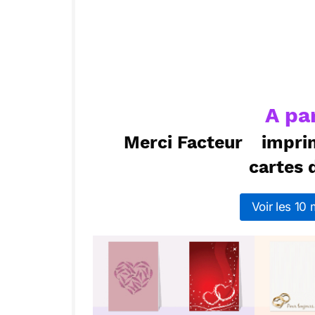
ou :
Copier
R
A pa
Merci Facteur
impri
cartes d
Voir les 10