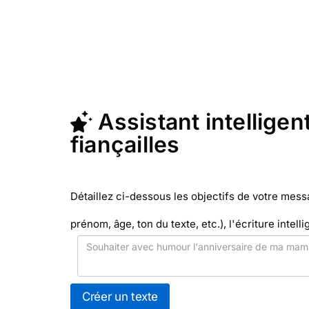
ou p
En quelques clics, récupérez le texte 
Facteur (c'est rapide et pas cher). M
Assistant intelligen
fiançailles
Détaillez ci-dessous les objectifs de votre mes
prénom, âge, ton du texte, etc.), l'écriture intelli
Créer un texte