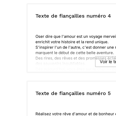
Envoyer ce 
ou :
Texte de fiançailles numéro 4
Copier
R
Oser dire que l'amour est un voyage merv
enrichit votre histoire et la rend unique.
S'inspirer l'un de l'autre, c'est donner une 
marquent le début de cette belle aventure.
Des rires, des rêves et des promesses écla
Voir le 
des souvenirs inoubliables.
Dès aujourd'hui, vous êtes sur le chemin d
célébration de votre amour.
Envoyer ce 
ou :
Texte de fiançailles numéro 5
Copier
R
Réalisez votre rêve d'amour et de bonheu