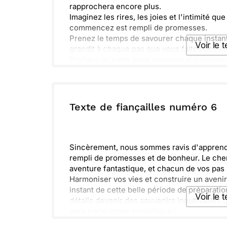
rapprochera encore plus.
Imaginez les rires, les joies et l'intimité q
commencez est rempli de promesses.
Prenez le temps de savourer chaque instant 
Voir le 
grandit à chaque pas que vous faites ensem
Profitez de cette belle aventure d'engageme
Félicitations à vous deux !
Envoyer ce 
ou :
Texte de fiançailles numéro 6
Copier
R
Sincèrement, nous sommes ravis d'apprendr
rempli de promesses et de bonheur. Le ch
aventure fantastique, et chacun de vos pas
Harmoniser vos vies et construire un avenir
instant de cette belle période de préparation
Voir le 
détails devenir des souvenirs inoubliables q
pour cette étape magnifique !