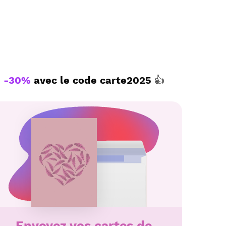
iaux.
te personnalisé par La Poste avec Merci
fiançailles à envoyer avec le texte de
-30%
avec le code
carte2025
👍
Envoyez vos cartes de