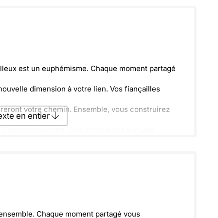
texte par La Poste
ecevoir par mail
Envoyer
eilleux est un euphémisme. Chaque moment partagé
nouvelle dimension à votre lien. Vos fiançailles
ireront votre chemin. Ensemble, vous construirez
texte en entier
e l'épanouissement. Que chaque pas soit une
texte par La Poste
ecevoir par mail
Envoyer
r ensemble. Chaque moment partagé vous