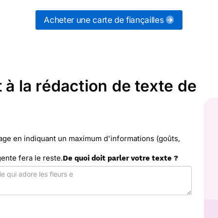
artagez ces modèles de textes sur vos réseaux soc
de fiançailles qui vous convient, ou envoyez ce tex
Acheter une carte de fiançailles
erci Facteur vous propose 10 modèles imprimés de de 
votre choix.
t à la rédaction de texte de
sage en indiquant un maximum d'informations (goûts,
gente fera le reste.
De quoi doit parler votre texte ?