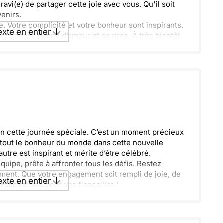
ravi(e) de partager cette joie avec vous. Qu'il soit
enirs.
e. Votre complicité et votre bonheur sont inspirants.
texte en entier
t une vie pleine d’amour et de rires. À très bientôt
texte par La Poste
ecevoir par mail
Envoyer
n cette journée spéciale. C’est un moment précieux
e tout le bonheur du monde dans cette nouvelle
utre est inspirant et mérite d’être célébré.
quipe, prête à affronter tous les défis. Restez
ment. Que votre engagement soit rempli de joie, de
texte en entier
élicitations pour vos fiançailles !
texte par La Poste