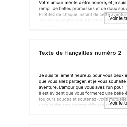
Votre amour mérite d’être honoré, et je suis 
rempli de belles promesses et de doux souv
Profitez de chaque instant de cette aventur
Voir le 
Je vous souhaite tout le bonheur du monde e
pour fêter ça !
Envoyer ce 
ou :
Texte de fiançailles numéro 2
Copier
R
Je suis tellement heureux pour vous deux e
que vous allez partager, et je vous souhait
aventure. L’amour que vous avez l’un pour l’a
Il est évident que vous formerez une belle é
toujours soudés et soutenez-vous mutuelle
Voir le 
rires et d’aventures magnifiques ensemble. F
Envoyer ce 