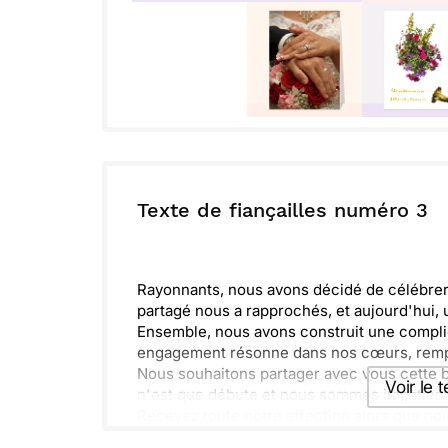
Texte de fiançailles numéro 3
Rayonnants, nous avons décidé de célébre
partagé nous a rapprochés, et aujourd'hui,
Ensemble, nous avons construit une complic
engagement résonne dans nos cœurs, rempl
Nous souhaitons partager avec vous cette bel
Voir le 
n'est que débute et nous sommes impatients
Recevez toute notre affection alors que nou
partie de notre histoire et de ces futurs sou