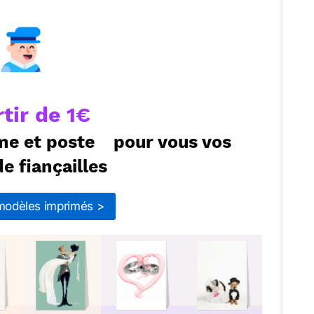
ecevoir par mail
Envoyer
rtir de 1€
me et poste
pour vous vos
e fiançailles
 modèles imprimés >