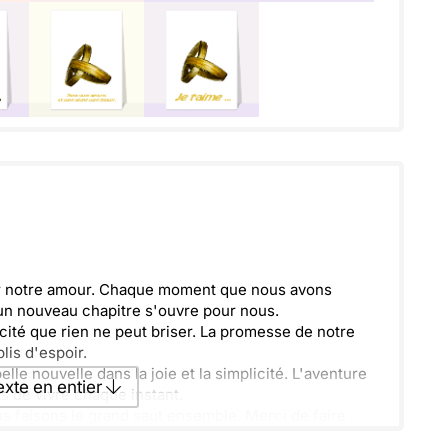
r notre amour. Chaque moment que nous avons
 un nouveau chapitre s'ouvre pour nous.
ité que rien ne peut briser. La promesse de notre
is d'espoir.
le nouvelle dans la joie et la simplicité. L'aventure
texte en entier
 de vivre chaque instant.
s faisons le grand saut ensemble. Merci de faire
venirs.