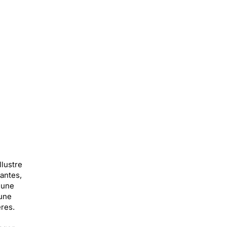
llustre
antes,
 une
 une
res.