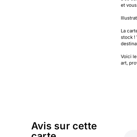
et vous
Illustr
La cart
stock !
destinat
Voici l
art, pr
Avis sur cette
carte