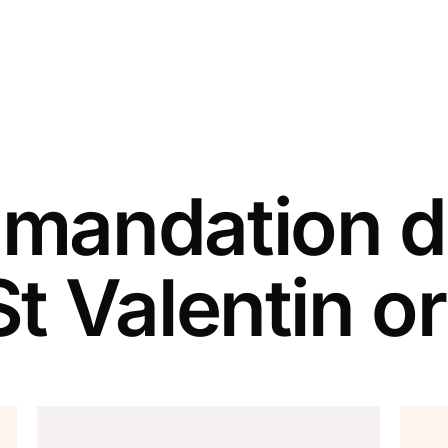
andation d
St Valentin or