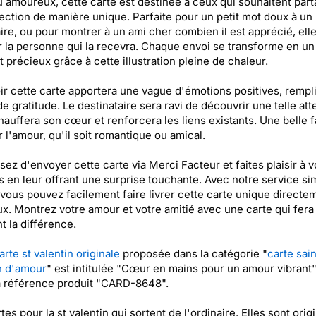
 amoureux, cette carte est destinée à ceux qui souhaitent part
fection de manière unique. Parfaite pour un petit mot doux à un
ire, ou pour montrer à un ami cher combien il est apprécié, ell
 la personne qui la recevra. Chaque envoi se transforme en un
précieux grâce à cette illustration pleine de chaleur.
r cette carte apportera une vague d'émotions positives, rempl
 de gratitude. Le destinataire sera ravi de découvrir une telle att
hauffera son cœur et renforcera les liens existants. Une belle 
r l'amour, qu'il soit romantique ou amical.
sez d'envoyer cette carte via Merci Facteur et faites plaisir à v
 en leur offrant une surprise touchante. Avec notre service si
 vous pouvez facilement faire livrer cette carte unique directe
x. Montrez votre amour et votre amitié avec une carte qui fera
t la différence.
arte st valentin originale
proposée dans la catégorie "
carte sain
n d'amour
" est intitulée "Cœur en mains pour un amour vibrant"
a référence produit "CARD-8648".
tes pour la st valentin qui sortent de l'ordinaire. Elles sont orig