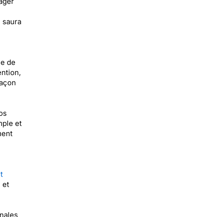
ager
e saura
ie de
ention,
façon
os
mple et
ment
t
 et
inales