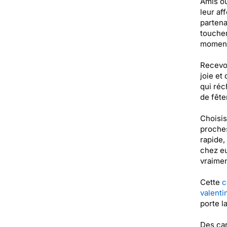
Amis ou
leur af
partena
toucher
moment 
Recevoi
joie et
qui réc
de fête
Choisis
proches
rapide,
chez eu
vraimen
Cette
c
valenti
porte l
Des car