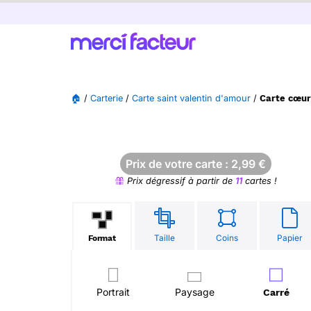
🏠
/
Carterie
/
Carte saint valentin d'amour
/
Carte cœur
Prix de votre carte :
2,99
€
Prix dégressif à partir de
11
cartes !
Taille
Coins
Papier
Format
Portrait
Paysage
Carré