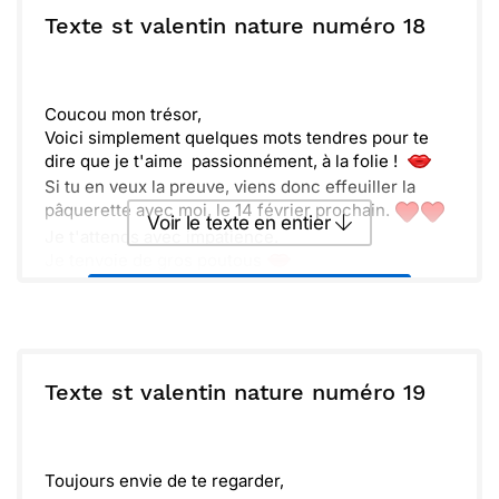
ou :
Texte st valentin nature numéro 18
Copier
Recevoir par mail
Envoyer
Envoyer via Whatsapp
Coucou mon trésor,
Voici simplement quelques mots tendres pour te
dire que je t'aime passionnément, à la folie !
Si tu en veux la preuve, viens donc effeuiller la
pâquerette avec moi, le 14 février prochain.
Voir le texte en entier
Je t'attends avec impatience.
Je tenvoie de gros poutous
Envoyer ce texte par La Poste
ou :
Copier
Recevoir par mail
Texte st valentin nature numéro 19
Envoyer
Envoyer via Whatsapp
Toujours envie de te regarder,