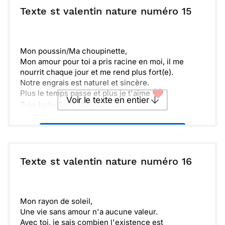
Texte st valentin nature numéro 15
Mon poussin/Ma choupinette,
Mon amour pour toi a pris racine en moi, il me
nourrit chaque jour et me rend plus fort(e).
Notre engrais est naturel et sincère.
Plus le temps passe et plus je t'aime
Voir le texte en entier
Très belle Saint Valentin bio
Envoyer ce texte par La Poste
ou :
Texte st valentin nature numéro 16
Copier
Recevoir par mail
Envoyer
Envoyer via Whatsapp
Mon rayon de soleil,
Une vie sans amour n'a aucune valeur.
Avec toi, je sais combien l'existence est