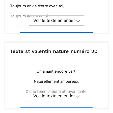
Toujours envie d’être avec toi,
Toujours autant attiré,
Voir le texte en entier
Toujours aussi amoureux,
Toujours envie de continuer,
Envoyer ce texte par La Poste
C’est peut être ça l’amour '
ou :
Texte st valentin nature numéro 20
Copier
Recevoir par mail
Envoyer
Envoyer via Whatsapp
Un amant encore vert,
Naturellement amoureux,
D’une femme jeune et rayonnante,
Voir le texte en entier
Et surtout, aussi belle que la nature.
Envoyer ce texte par La Poste