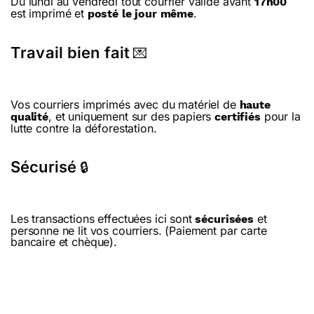
Du lundi au vendredi tout courrier validé avant
17h00
est imprimé et
.
posté le jour même
Travail bien fait
💌
Vos courriers imprimés avec du matériel de
haute
, et uniquement sur des papiers
pour la
qualité
certifiés
lutte contre la déforestation.
Sécurisé
🔒
Les transactions effectuées ici sont
et
sécurisées
personne ne lit vos courriers. (Paiement par carte
bancaire et chèque).