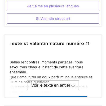
Je t'aime en plusieurs langues
St Valentin street art
Texte st valentin nature numéro 11
Belles rencontres, moments partagés, nous
savourons chaque instant de cette aventure
ensemble.
Que l'amour, tel un doux parfum, nous entoure et
illumine notre quotidien.
Voir le texte en entier
Il y a tant de chances à saisir et de souvenirs à
créer, main dans la main.
Fêtons notre bonheur et continuons à croire en la
Envoyer ce texte par La Poste
beauté de notre histoire.