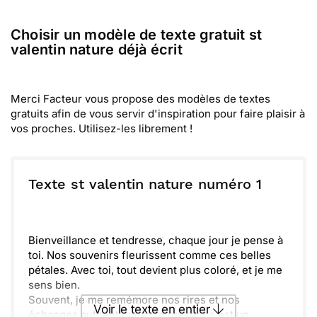
Choisir un modèle de texte gratuit st
valentin nature déjà écrit
Merci Facteur vous propose des modèles de textes
gratuits afin de vous servir d'inspiration pour faire plaisir à
vos proches. Utilisez-les librement !
Texte st valentin nature numéro 1
Bienveillance et tendresse, chaque jour je pense à
toi. Nos souvenirs fleurissent comme ces belles
pétales. Avec toi, tout devient plus coloré, et je me
sens bien.
Souvent, je me remémore nos rires et nos
Voir le texte en entier
échanges authentiques. Ta présence est un