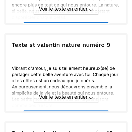
encore plus de tout ce qui nous entoure. La nature,
Voir le texte en entier
si belle, nous rappelle combien il est important
d’apprécier chaque détail.
Partir ensemble à l’aventure, se perdre dans les
Envoyer ce texte par La Poste
paysages, c’est là que notre complicité devient
évidente. Je chéris cette relation unique et je
célèbre chaque moment. Merci d’être là dans ma
ou :
Texte st valentin nature numéro 9
Copier
Recevoir par mail
vie, de m’apporter tant de lumière et de douceur. Je
t’aime comme je t’aime, tout simplement. L’amour.
Envoyer
Envoyer via Whatsapp
Vibrant d'amour, je suis tellement heureux(se) de
partager cette belle aventure avec toi. Chaque jour
à tes côtés est un cadeau que je chéris.
Amoureusement, nous découvrons ensemble la
simplicité de la vie et la beauté qui nous entoure.
Voir le texte en entier
Les petits moments que nous partageons sont
comme des trésors.
Naturellement, notre lien s'épanouit au fil du
Envoyer ce texte par La Poste
temps, renforcé par la tendresse et la complicité.
Je suis reconnaissant(e) d'avoir quelqu'un d'aussi
spécial.
ou :
Copier
Recevoir par mail