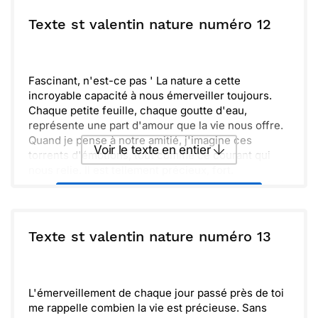
ou :
Texte st valentin nature numéro 12
Copier
Recevoir par mail
Envoyer
Envoyer via Whatsapp
Fascinant, n'est-ce pas ' La nature a cette
incroyable capacité à nous émerveiller toujours.
Chaque petite feuille, chaque goutte d'eau,
représente une part d'amour que la vie nous offre.
Quand je pense à notre amitié, j'imagine ces
Voir le texte en entier
torrents d'émotions, tout comme ce courant qui
nous relie. Il est tellement précieux, fort.
Je savoure chaque moment passé à te découvrir, à
Envoyer ce texte par La Poste
réaliser combien notre lien est unique et sincère.
Amis pour la vie, continuons à créer de merveilleux
souvenirs ensemble. Ta présence illumine mes
ou :
Texte st valentin nature numéro 13
Copier
Recevoir par mail
journées.
Envoyer
Envoyer via Whatsapp
L'émerveillement de chaque jour passé près de toi
me rappelle combien la vie est précieuse. Sans