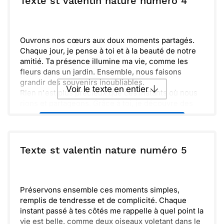
Texte st valentin nature numéro 4
Envoyer
Envoyer via Whatsapp
Ouvrons nos cœurs aux doux moments partagés.
Chaque jour, je pense à toi et à la beauté de notre
amitié. Ta présence illumine ma vie, comme les
fleurs dans un jardin. Ensemble, nous faisons
grandir des souvenirs inoubliables.
Voir le texte en entier
Rien n'est plus précieux que ces instants où nous
rions et partageons. Grâce à toi, je découvre des
horizons nouveaux. Je suis reconnaissant de
Envoyer ce texte par La Poste
t'avoir à mes côtés. Que cette Saint-Valentin nous
rappelle combien il est important d'aimer et de
célébrer notre lien unique. Bats-toi pour ce qui
ou :
Texte st valentin nature numéro 5
Copier
Recevoir par mail
compte.
Envoyer
Envoyer via Whatsapp
Préservons ensemble ces moments simples,
remplis de tendresse et de complicité. Chaque
instant passé à tes côtés me rappelle à quel point la
vie est belle, comme deux oiseaux voletant dans le