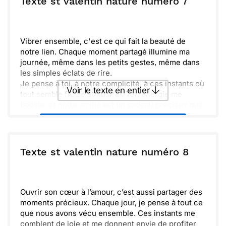
Texte st valentin nature numéro 7
Envoyer
Envoyer via Whatsapp
Vibrer ensemble, c'est ce qui fait la beauté de
notre lien. Chaque moment partagé illumine ma
journée, même dans les petits gestes, même dans
les simples éclats de rire.
Je pense à toi, à notre complicité, à ces instants où
Voir le texte en entier
tout semble fluide et naturel. Ton énergie me
booste, et notre amitié est un cadeau précieux que
j'adore cultiver.
Envoyer ce texte par La Poste
Ressentir cette connexion unique, c'est si spécial.
Au fil des saisons, notre relation se renforce, elle
se nourrit de confidences et de souvenirs.
ou :
Texte st valentin nature numéro 8
Copier
Recevoir par mail
Lumineusement, je garde toutes ces pensées en
moi. Ensemble, continuons à tisser notre histoire,
Envoyer
Envoyer via Whatsapp
encore plus riche et pleine de promesses.
Ouvrir son cœur à l’amour, c’est aussi partager des
moments précieux. Chaque jour, je pense à tout ce
que nous avons vécu ensemble. Ces instants me
comblent de joie et me donnent envie de profiter