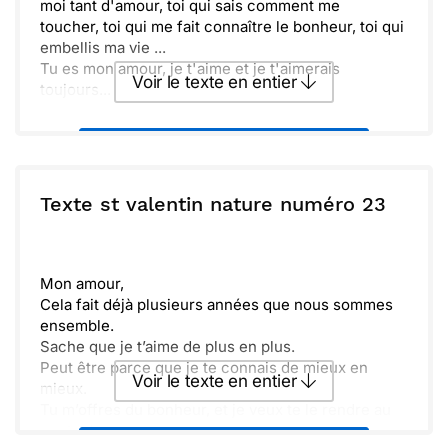
moi tant d'amour, toi qui sais comment me
toucher, toi qui me fait connaître le bonheur, toi qui
embellis ma vie ...
Tu es mon amour, je t'aime et je t'aimerais
Voir le texte en entier
toujours...
Envoyer ce texte par La Poste
ou :
Texte st valentin nature numéro 23
Copier
Recevoir par mail
Envoyer
Envoyer via Whatsapp
Mon amour,
Cela fait déjà plusieurs années que nous sommes
ensemble.
Sache que je t’aime de plus en plus.
Peut être parce que je te connais de mieux en
Voir le texte en entier
mieux.
Tu m’offres du bonheur, et je veux te le rendre au
centuple.
Envoyer ce texte par La Poste