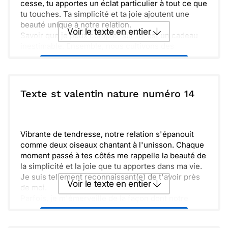
cesse, tu apportes un éclat particulier à tout ce que
tu touches. Ta simplicité et ta joie ajoutent une
beauté unique à notre relation.
Voir le texte en entier
Savoir que je peux compter sur toi est un cadeau
inestimable. Ensemble, nous cultivons des
souvenirs qui font grandir notre lien. Chaque
Envoyer ce texte par La Poste
moment partagé me remplit de gratitude, et
j'espère que tu ressens la même chose.
Étoile brillante dans ma vie, je t'envoie cette carte
ou :
Texte st valentin nature numéro 14
Copier
Recevoir par mail
pour célébrer notre amitié. Que chaque jour soit
une nouvelle occasion de partager de doux
Envoyer
Envoyer via Whatsapp
instants. J'ai hâte de voir où la vie nous mènera
ensemble.
Vibrante de tendresse, notre relation s'épanouit
comme deux oiseaux chantant à l'unisson. Chaque
moment passé à tes côtés me rappelle la beauté de
la simplicité et la joie que tu apportes dans ma vie.
Je suis tellement reconnaissant(e) de t'avoir près
Voir le texte en entier
de moi.
Parfois, je m'émerveille de la façon dont notre
complicité s'intensifie. L’amour que nous
Envoyer ce texte par La Poste
partageons est un trésor précieux, empli de rires et