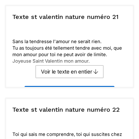
ou :
Texte st valentin nature numéro 21
Copier
Recevoir par mail
Envoyer
Envoyer via Whatsapp
Sans la tendresse l'amour ne serait rien.
Tu as toujours été tellement tendre avec moi, que
mon amour pour toi ne peut avoir de limite.
Joyeuse Saint Valentin mon amour.
Voir le texte en entier
Envoyer ce texte par La Poste
ou :
Texte st valentin nature numéro 22
Copier
Recevoir par mail
Envoyer
Envoyer via Whatsapp
Toi qui sais me comprendre, toi qui suscites chez