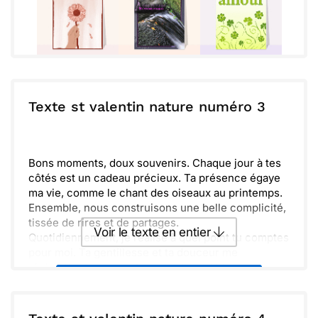
Texte st valentin nature numéro 3
Bons moments, doux souvenirs. Chaque jour à tes
côtés est un cadeau précieux. Ta présence égaye
ma vie, comme le chant des oiseaux au printemps.
Ensemble, nous construisons une belle complicité,
tissée de rires et de partages.
Voir le texte en entier
Quotidiennement, je réalise à quel point tu comptes
pour moi. Ta gentillesse et ta douceur me
réchauffent le cœur. En cette Saint-Valentin, je
Envoyer ce texte par La Poste
veux te rappeler à quel point je t'apprécie.
Continuons à voler ensemble, main dans la main,
dans ce monde si merveilleux.
ou :
Copier
Recevoir par mail