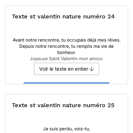
Je t’aime, je t’aime, je t’aime.
Et je t'embrasse tendrement,
ou :
Texte st valentin nature numéro 24
Copier
Recevoir par mail
Envoyer
Envoyer via Whatsapp
PS : je t’aime.
Avant notre rencontre, tu occupais déjà mes rêves.
Depuis notre rencontre, tu remplis ma vie de
bonheur.
Joyeuse Saint Valentin mon amour.
Voir le texte en entier
Envoyer ce texte par La Poste
ou :
Texte st valentin nature numéro 25
Copier
Recevoir par mail
Envoyer
Envoyer via Whatsapp
Je suis perdu, vois-tu,