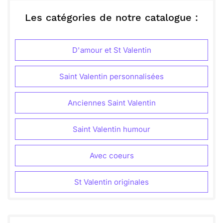
de doux souvenirs. Que notre chemin continue
d’être parsemé de tendres instants, et que chaque
ou :
Les catégories de notre catalogue :
Copier
Recevoir par mail
jour soit une nouvelle page à écrire. L'importance
de ces moments ensemble me réchauffe le cœur.
Envoyer
Envoyer via Whatsapp
D'amour et St Valentin
Saint Valentin personnalisées
Anciennes Saint Valentin
Saint Valentin humour
Avec coeurs
St Valentin originales