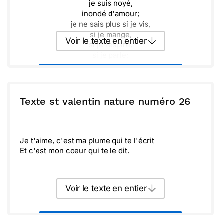
je suis noyé,
inondé d'amour;
je ne sais plus si je vis,
si je mange,
Voir le texte en entier
si je respire,
si je parle;
je sais que je t'aime.
Envoyer ce texte par La Poste
Alfred de Musset
Une carte de saint valentin et un poème, pour te
dire que je t'aime.
ou :
Texte st valentin nature numéro 26
Copier
Recevoir par mail
Envoyer
Envoyer via Whatsapp
Je t'aime, c'est ma plume qui te l'écrit
Et c'est mon coeur qui te le dit.
Voir le texte en entier