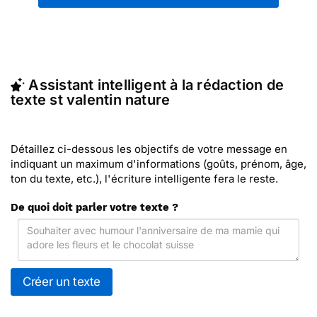
Valentin
") ou partagez ces modèles de textes sur
vos réseaux sociaux.
En quelques clics, récupérez le texte St Valentin
nature qui vous convient, ou envoyez ce texte
personnalisé par La Poste avec Merci Facteur
Assistant intelligent à la rédaction de
(c'est rapide et pas cher). Merci Facteur vous
texte st valentin nature
propose 10 modèles imprimés de st valentin nature
à envoyer avec le texte de votre choix.
Détaillez ci-dessous les objectifs de votre message en
indiquant un maximum d'informations (goûts, prénom, âge,
ton du texte, etc.), l'écriture intelligente fera le reste.
De quoi doit parler votre texte ?
Créer un texte