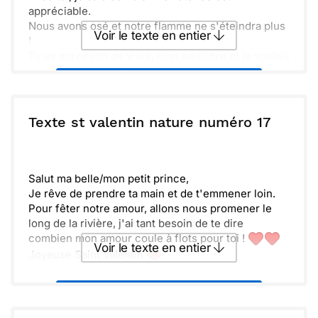
appréciable.
Nous avons osé et notre flamme ne s'éteindra plus
Voir le texte en entier
!
Tu es ma raison de vivre, mon équilibre et je voulais
que tu le saches
Envoyer ce texte par La Poste
Très belle Saint Valentin mon rayon de soleil
ou :
Texte st valentin nature numéro 17
Copier
Recevoir par mail
Envoyer
Envoyer via Whatsapp
Salut ma belle/mon petit prince,
Je rêve de prendre ta main et de t'emmener loin.
Pour fêter notre amour, allons nous promener le
long de la rivière, j'ai tant besoin de te dire
combien mon amour coule à flots pour toi !
Voir le texte en entier
Joyeuse Saint Valentin
Envoyer ce texte par La Poste