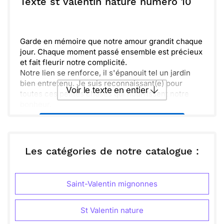
Texte st valentin nature numéro 10
N'oublie jamais combien tu comptes pour moi.
Ensemble, nous construisons notre jardin secret,
Envoyer
Envoyer via Whatsapp
plein de promesses et de bonheur.
Garde en mémoire que notre amour grandit chaque
jour. Chaque moment passé ensemble est précieux
et fait fleurir notre complicité.
Notre lien se renforce, il s'épanouit tel un jardin
bien entretenu. Je suis reconnaissant(e) pour
Voir le texte en entier
toutes ces petites choses qui nourrissent notre
bonheur.
N'hésite jamais à partager tes rêves, car je suis là
Envoyer ce texte par La Poste
pour les réaliser avec toi. La nature de notre
relation est belle et authentique.
J'espère que notre chemin continuera d'être
ou :
Les catégories de notre catalogue :
Copier
Recevoir par mail
parsemé de rires et de tendresse. Ensemble, nous
serons toujours plus forts.
Envoyer
Envoyer via Whatsapp
Saint-Valentin mignonnes
St Valentin nature