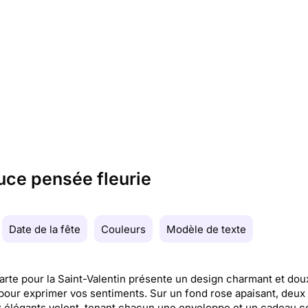
uce pensée fleurie
Date de la fête
Couleurs
Modèle de texte
arte pour la Saint-Valentin présente un design charmant et dou
 pour exprimer vos sentiments. Sur un fond rose apaisant, deux
 élégants volent, tenant chacun une enveloppe et un cadeau co