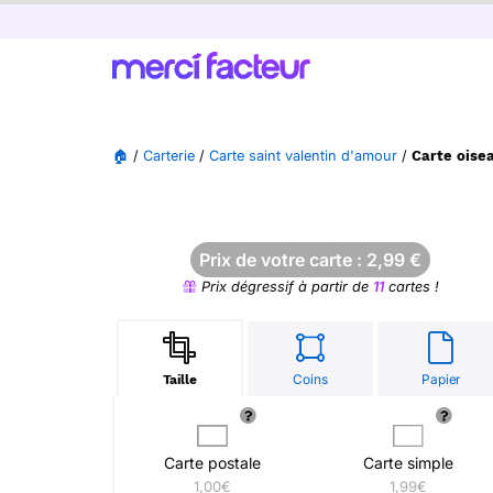
🏠
/
Carterie
/
Carte saint valentin d'amour
/
Carte oise
Prix de votre carte :
2,99
€
Prix dégressif à partir de
11
cartes !
Coins
Papier
Taille
Carte postale
Carte simple
1,00€
1,99€