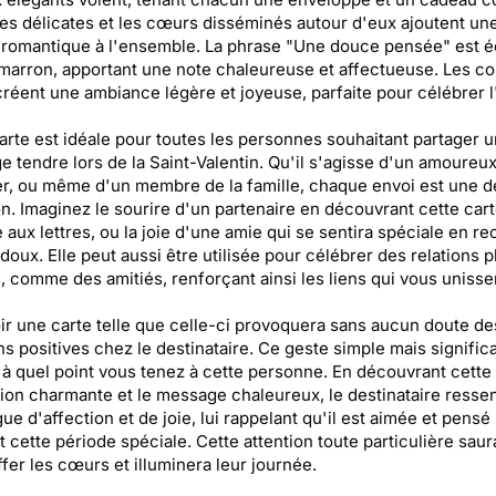
es délicates et les cœurs disséminés autour d'eux ajoutent un
romantique à l'ensemble. La phrase "Une douce pensée" est é
 marron, apportant une note chaleureuse et affectueuse. Les co
créent une ambiance légère et joyeuse, parfaite pour célébrer 
arte est idéale pour toutes les personnes souhaitant partager u
 tendre lors de la Saint-Valentin. Qu'il s'agisse d'un amoureux
r, ou même d'un membre de la famille, chaque envoi est une d
on. Imaginez le sourire d'un partenaire en découvrant cette car
e aux lettres, ou la joie d'une amie qui se sentira spéciale en r
doux. Elle peut aussi être utilisée pour célébrer des relations p
, comme des amitiés, renforçant ainsi les liens qui vous unisse
r une carte telle que celle-ci provoquera sans aucun doute de
s positives chez le destinataire. Ce geste simple mais significa
à quel point vous tenez à cette personne. En découvrant cette
ation charmante et le message chaleureux, le destinataire ressen
ue d'affection et de joie, lui rappelant qu'il est aimée et pensé
 cette période spéciale. Cette attention toute particulière saur
fer les cœurs et illuminera leur journée.