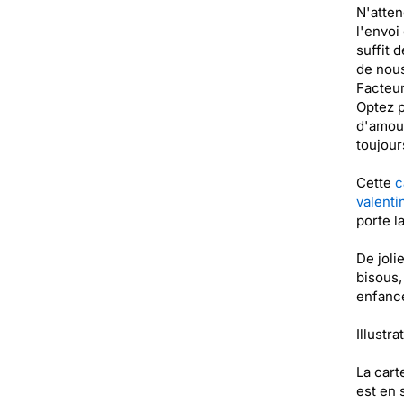
N'atten
l'envoi
suffit 
de nous
Facteur
Optez p
d'amour
toujour
Cette
c
valenti
porte l
De joli
bisous,
enfance
Illustra
La cart
est en 