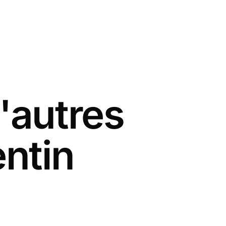
'autres
entin