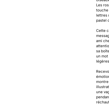
Les ros
touche 
lettres
pastel 
Cette c
message
ami che
attenti
sa boît
un mot 
légères
Recevoi
émotion
montre 
illustr
une vag
pendant
réchauf