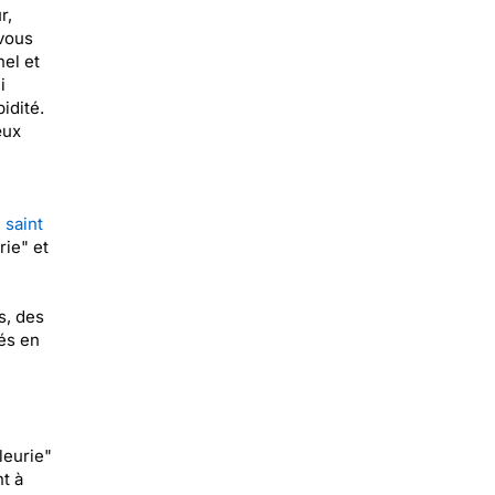
r,
 vous
el et
i
idité.
œux
 saint
rie" et
s, des
és en
leurie"
t à