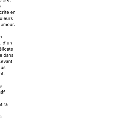
e
crite en
uleurs
l'amour.
n
, d'un
élicate
te dans
ecevant
lus
nt.
s
tif
tira
a