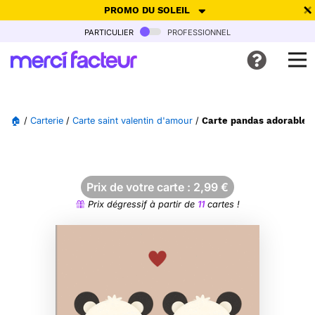
PROMO DU SOLEIL
particulier
professionnel
-30% de réduction avec le code
SUMMER26
pour envoyer des
cartes ensoleillées, jusqu'au 6 Août !
Envoyer des cartes
🏠
/
Carterie
/
Carte saint valentin d'amour
/
Carte pandas adorables 
Ne plus afficher
Prix de votre carte :
2,99
€
Prix dégressif à partir de
11
cartes !