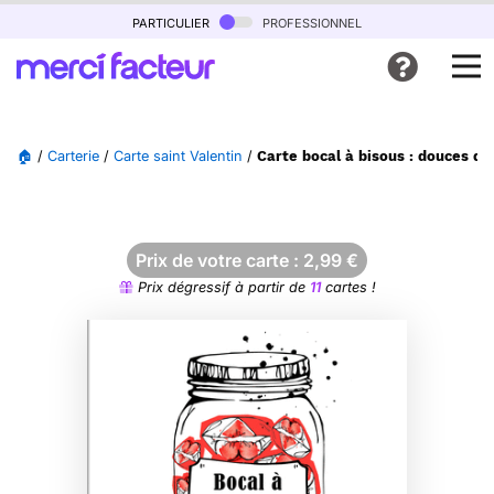
particulier
professionnel
🏠
/
Carterie
/
Carte saint Valentin
/
Carte bocal à bisous : douces dé
Prix de votre carte :
2,99
€
Prix dégressif à partir de
11
cartes !