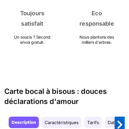
Toujours
Eco
satisfait
responsable
Un soucis ? Second
Nous plantons des
envoi gratuit.
milliers d'arbres.
Carte bocal à bisous : douces
déclarations d'amour
Description
Caractéristiques
Tarifs
Date de la