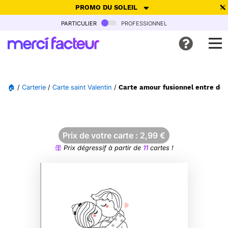
PROMO DU SOLEIL
particulier
professionnel
-30% de réduction avec le code
SUMMER26
pour envoyer des
cartes ensoleillées, jusqu'au 6 Août !
Envoyer des cartes
🏠
/
Carterie
/
Carte saint Valentin
/
Carte amour fusionnel entre de
Ne plus afficher
Prix de votre carte :
2,99
€
Prix dégressif à partir de
11
cartes !