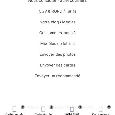
Nous contacter
/
Suivi courriers
CGV & RGPD
/
Tarifs
Notre blog
/
Médias
Qui sommes-nous ?
Modèles de lettres
Envoyer des photos
Envoyer des cartes
Envoyer un recommandé
🌳 Nous avons planté plus de 13.000 arbres !
Carte postale
Carte simple
Carte pliée
Carte géante