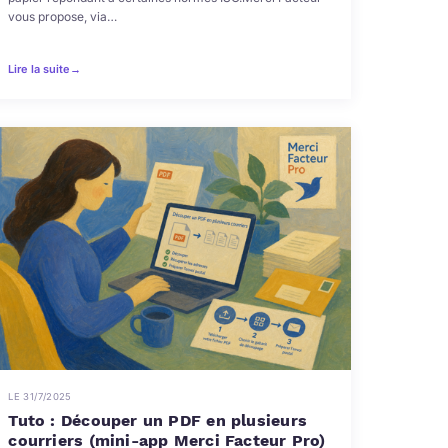
vous propose, via…
Lire la suite
→
LE 31/7/2025
Tuto : Découper un PDF en plusieurs
courriers (mini-app Merci Facteur Pro)