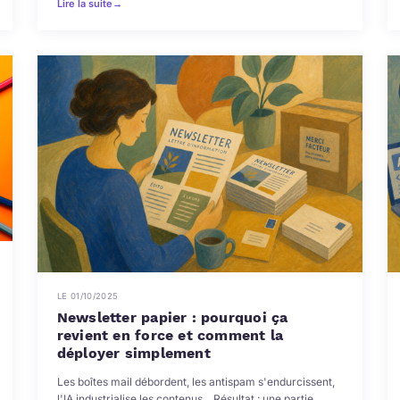
Lire la suite
→
LE 01/10/2025
Newsletter papier : pourquoi ça
revient en force et comment la
déployer simplement
Les boîtes mail débordent, les antispam s'endurcissent,
l'IA industrialise les contenus... Résultat : une partie