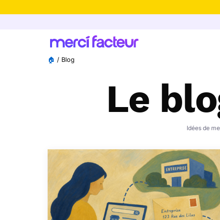
-30% de rédu
🏠
/
Blog
Le blo
Idées de mes