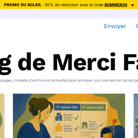
PROMO DU SOLEIL
-30% de réduction avec le code
SUMMER26
ction avec le code
SUMMER26
pour envoyer des cartes ensoleillées, jus
Envoyer
Envoyer des cartes
g de Merci 
Ne plus afficher
sages, conseils d'écriture et actualités pour envoyer vos courriers et cartes p