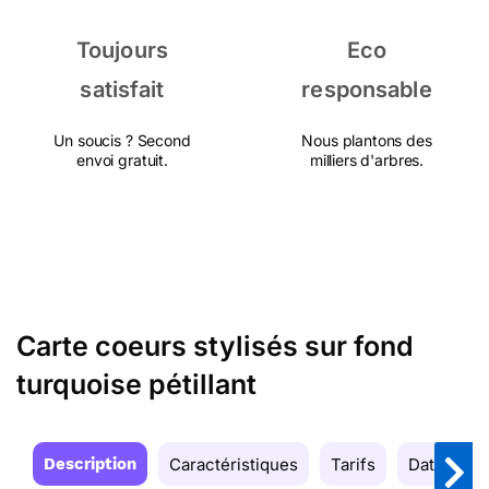
Toujours
Eco
satisfait
responsable
Un soucis ? Second
Nous plantons des
envoi gratuit.
milliers d'arbres.
Carte coeurs stylisés sur fond
turquoise pétillant
Description
Caractéristiques
Tarifs
Date de la