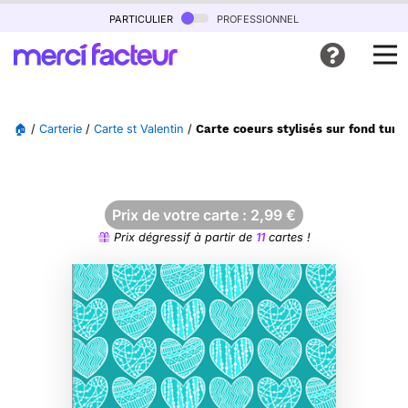
particulier
professionnel
🏠
/
Carterie
/
Carte st Valentin
/
Carte coeurs stylisés sur fond turq
Prix de votre carte :
2,99
€
Prix dégressif à partir de
11
cartes !