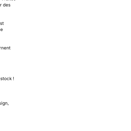
r des
st
ce
rnent
stock !
sign,