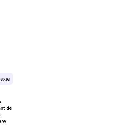
texte
x
ant de
s
ère