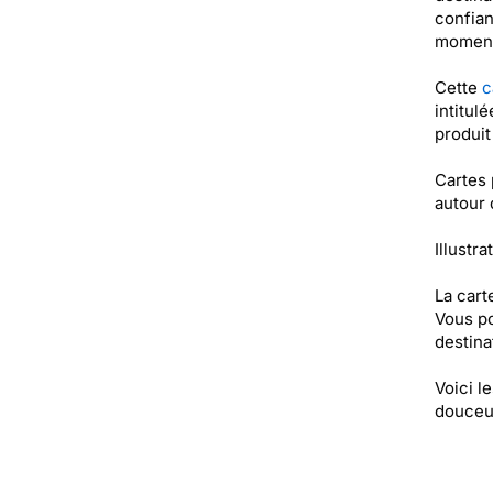
confian
moments
Cette
c
intitul
produi
Cartes 
autour 
Illustra
La cart
Vous po
destinat
Voici l
douceur