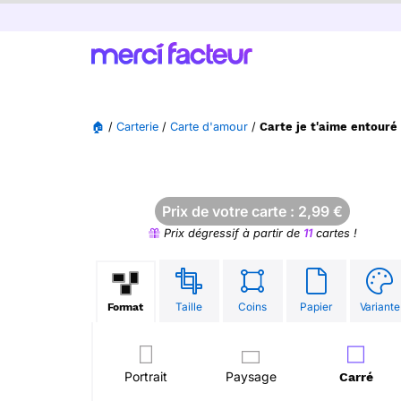
🏠
/
Carterie
/
Carte d'amour
/
Carte je t'aime entouré
Prix de votre carte :
2,99
€
Prix dégressif à partir de
11
cartes !
Taille
Coins
Papier
Variante
Format
Portrait
Paysage
Carré