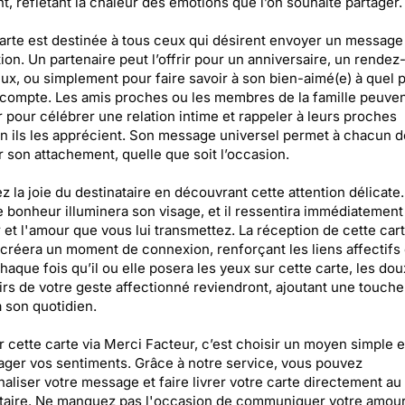
t, reflétant la chaleur des émotions que l’on souhaite partager.
arte est destinée à tous ceux qui désirent envoyer un message
tion. Un partenaire peut l’offrir pour un anniversaire, un rendez
x, ou simplement pour faire savoir à son bien-aimé(e) à quel po
 compte. Les amis proches ou les membres de la famille peuven
ser pour célébrer une relation intime et rappeler à leurs proches
 ils les apprécient. Son message universel permet à chacun d
 son attachement, quelle que soit l’occasion.
z la joie du destinataire en découvrant cette attention délicate
e bonheur illuminera son visage, et il ressentira immédiatement 
 et l'amour que vous lui transmettez. La réception de cette cart
 créera un moment de connexion, renforçant les liens affectifs
haque fois qu’il ou elle posera les yeux sur cette carte, les dou
rs de votre geste affectionné reviendront, ajoutant une touche
 son quotidien.
 cette carte via Merci Facteur, c’est choisir un moyen simple e
ager vos sentiments. Grâce à notre service, vous pouvez
aliser votre message et faire livrer votre carte directement au
taire. Ne manquez pas l'occasion de communiquer votre amour 