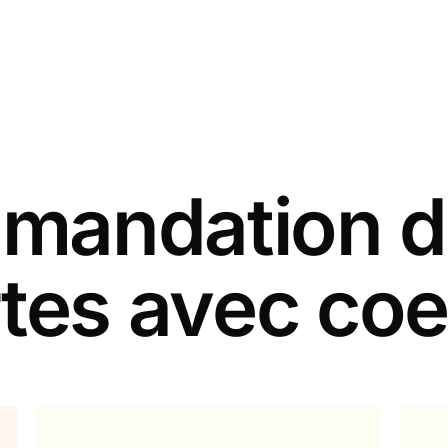
andation d
tes avec co