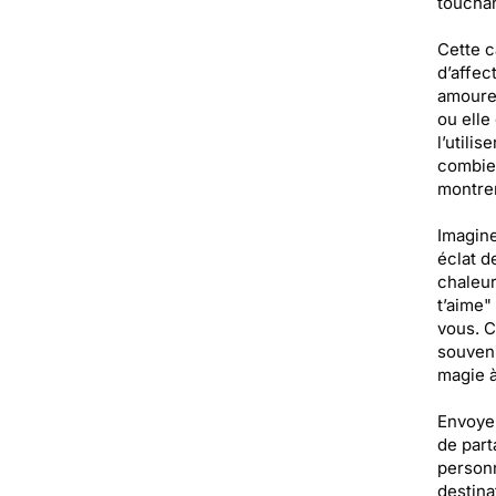
touchan
Cette c
d’affec
amoureu
ou elle
l’utili
combien
montrer
Imagine
éclat d
chaleur
t’aime"
vous. C
souveni
magie à
Envoyer
de part
personn
destina