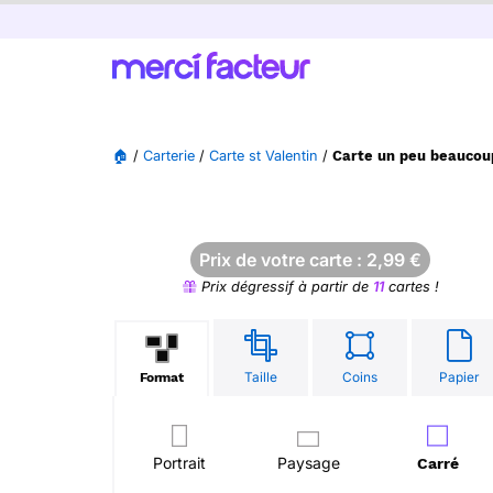
🏠
/
Carterie
/
Carte st Valentin
/
Carte un peu beaucou
Prix de votre carte :
2,99
€
Prix dégressif à partir de
11
cartes !
Taille
Coins
Papier
Format
Portrait
Paysage
Carré