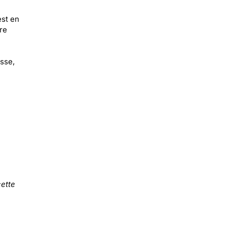
est en
re
esse,
ette