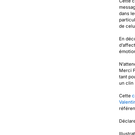
Cette c
message
dans le
particu
de celui
En déco
d’affec
émotion
N’atten
Merci F
tant po
un clin
Cette
c
Valenti
référe
Déclare
Illustra