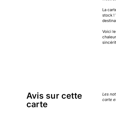
La cart
stock !
destinat
Voici l
chaleur
sincéri
Avis sur cette
Les no
carte e
carte