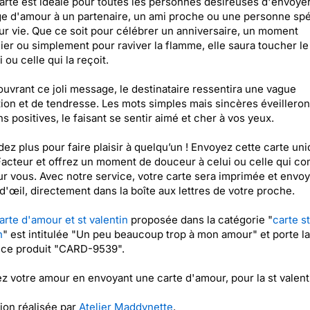
arte est idéale pour toutes les personnes désireuses d'envoye
 d'amour à un partenaire, un ami proche ou une personne spé
ur vie. Que ce soit pour célébrer un anniversaire, un moment
lier ou simplement pour raviver la flamme, elle saura toucher l
 ou celle qui la reçoit.
uvrant ce joli message, le destinataire ressentira une vague
tion et de tendresse. Les mots simples mais sincères éveilleron
s positives, le faisant se sentir aimé et cher à vos yeux.
dez plus pour faire plaisir à quelqu’un ! Envoyez cette carte uni
acteur et offrez un moment de douceur à celui ou celle qui c
ur vous. Avec notre service, votre carte sera imprimée et envo
 d'œil, directement dans la boîte aux lettres de votre proche.
arte d'amour et st valentin
proposée dans la catégorie "
carte st
n
" est intitulée "Un peu beaucoup trop à mon amour" et porte la
nce produit "CARD-9539".
z votre amour en envoyant une carte d'amour, pour la st valent
tion réalisée par
Atelier Maddynette
.