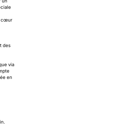
r un
ciale
e cœur
t des
que via
ompte
yée en
in.