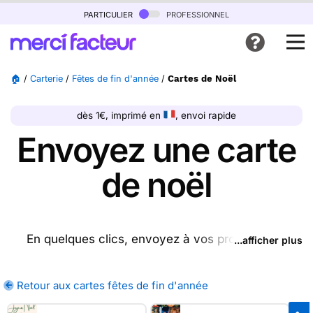
particulier
professionnel
🏠
/
Carterie
/
Fêtes de fin d'année
/
Cartes de Noël
dès 1€, imprimé en
, envoi rapide
Envoyez une carte
de noël
En quelques clics, envoyez à vos proches des
...afficher plus
cartes de noël ou recevez un paquet de cartes
chez vous. Achetez vos cartes de noël sur Merci
Retour aux cartes fêtes de fin d'année
Facteur, nous les imprimons et les envoyons le jour
même par La Poste ! Parmi toutes ces cartes de