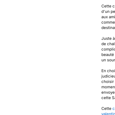
Cette c
d'un pe
aux ami
comme u
destina
Juste à
de chal
complic
beauté 
un sour
En choi
judicie
choisir
moment.
envoyer
cette S
Cette
c
valenti