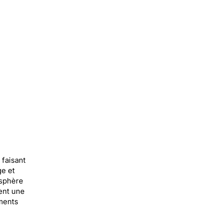
 faisant
e et
osphère
ent une
iments