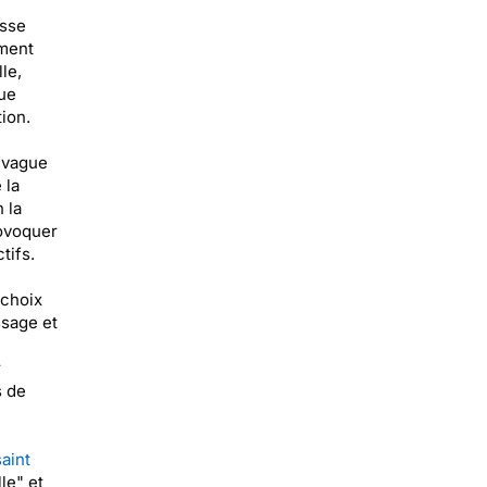
isse
ement
le,
ue
ion.
e vague
 la
 la
rovoquer
tifs.
 choix
ssage et
n
r
s de
saint
le" et