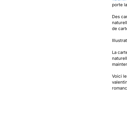
porte l
Des car
naturel
de cart
Illustra
La cart
naturel
mainten
Voici l
valenti
romance