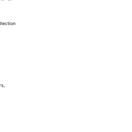
llection
rs,