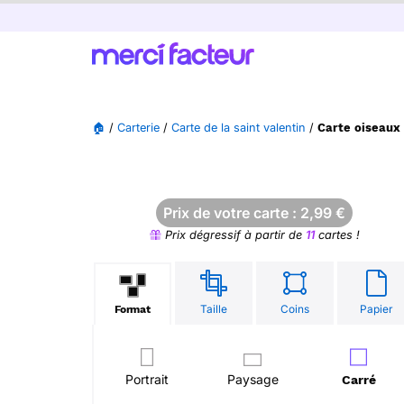
🏠
/
Carterie
/
Carte de la saint valentin
/
Carte oiseaux 
Prix de votre carte :
2,99
€
Prix dégressif à partir de
11
cartes !
Taille
Coins
Papier
Format
Portrait
Paysage
Carré