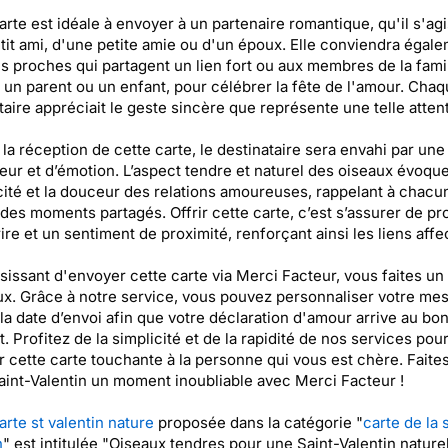
arte est idéale à envoyer à un partenaire romantique, qu'il s'ag
tit ami, d'une petite amie ou d'un époux. Elle conviendra égal
s proches qui partagent un lien fort ou aux membres de la famil
n parent ou un enfant, pour célébrer la fête de l'amour. Chaq
taire appréciait le geste sincère que représente une telle attent
 la réception de cette carte, le destinataire sera envahi par un
eur et d’émotion. L’aspect tendre et naturel des oiseaux évoque
ité et la douceur des relations amoureuses, rappelant à chacun
des moments partagés. Offrir cette carte, c’est s’assurer de p
ire et un sentiment de proximité, renforçant ainsi les liens affec
sissant d'envoyer cette carte via Merci Facteur, vous faites un
ux. Grâce à notre service, vous pouvez personnaliser votre me
 la date d’envoi afin que votre déclaration d'amour arrive au bo
 Profitez de la simplicité et de la rapidité de nos services pou
 cette carte touchante à la personne qui vous est chère. Faite
aint-Valentin un moment inoubliable avec Merci Facteur !
arte st valentin nature
proposée dans la catégorie "
carte de la 
n
" est intitulée "Oiseaux tendres pour une Saint-Valentin naturel