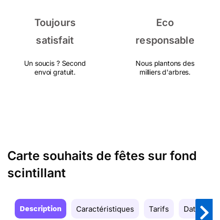
Toujours
Eco
satisfait
responsable
Un soucis ? Second
Nous plantons des
envoi gratuit.
milliers d'arbres.
Carte souhaits de fêtes sur fond
scintillant
Description
Caractéristiques
Tarifs
Date de la