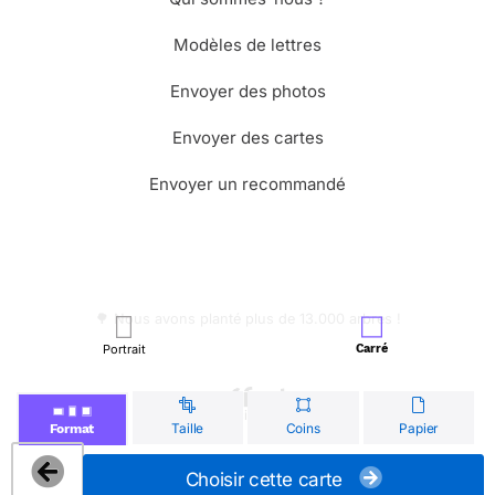
Modèles de lettres
Envoyer des photos
Envoyer des cartes
Envoyer un recommandé
🌳 Nous avons planté plus de 13.000 arbres !
Portrait
Carré
© Merci Facteur
Taille
Coins
Papier
Format
Choisir cette carte