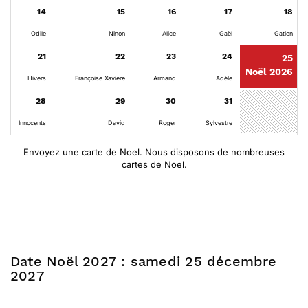
14
15
16
17
18
Odile
Ninon
Alice
Gaël
Gatien
21
22
23
24
25
Noël 2026
Hivers
Françoise Xavière
Armand
Adèle
28
29
30
31
Innocents
David
Roger
Sylvestre
Envoyez une carte de Noel. Nous disposons de nombreuses
cartes de Noel.
Date Noël 2027 : samedi 25 décembre
2027