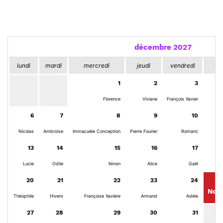
décembre 2027
lundi
mardi
mercredi
jeudi
vendredi
sa
1
2
3
Florence
Viviane
François Xavier
6
7
8
9
10
Nicolas
Ambroise
Immaculée Conception
Pierre Fourier
Romaric
13
14
15
16
17
Lucie
Odile
Ninon
Alice
Gaël
20
21
22
23
24
Noël
Théophile
Hivers
Françoise Xavière
Armand
Adèle
27
28
29
30
31