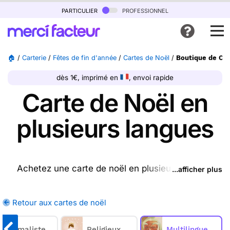
particulier
professionnel
🏠
/
Carterie
/
Fêtes de fin d'année
/
Cartes de Noël
/
Boutique de Car
dès 1€, imprimé en
, envoi rapide
Carte de Noël en
plusieurs langues
Achetez une carte de noël en plusieurs langues
...afficher plus
ptrésente sur cette page (ou une autre carte parmi
les
cartes de noël
disponibles), nous l'imprimons et
Retour aux cartes de noël
nous la postons pour vous. En quelques clics,
achetez une ou plusieurs cartes de noël en
Minimaliste
Religieux
Multilingue