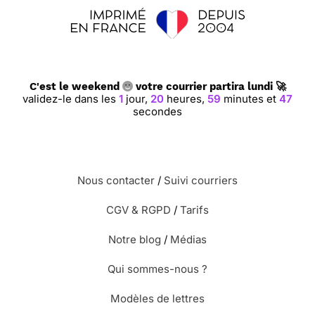
⭐⭐⭐⭐ le 18/12/19 : J adore
C'est le weekend
votre courrier partira lundi 🚀
validez-le dans les
1
jour,
20
heures,
59
minutes et
46
secondes
Nous contacter
/
Suivi courriers
⭐⭐⭐⭐ le 01/12/19 : Merci joyeuses fêtes a
tous je repasserais sans doute merci pour
CGV & RGPD
/
Tarifs
se service du choix en carte je vous
recommande merci facteur
Notre blog
/
Médias
Qui sommes-nous ?
⭐⭐⭐⭐⭐ le 21/12/16 : Très belle carte
ancienne
Modèles de lettres