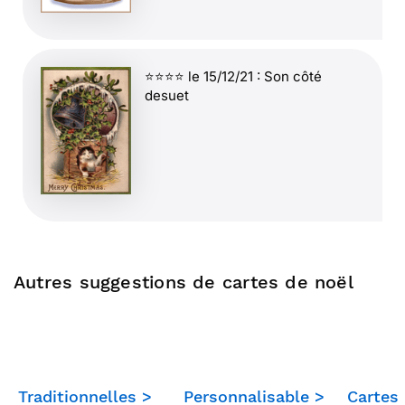
⭐⭐⭐⭐ le 15/12/21 : Son côté
desuet
⭐⭐⭐⭐⭐ le 15/12/21 : J'adore le
côté dessin peinture qui fait
Autres suggestions de cartes de noël
penser à des très beaux livres
pour enfants
Traditionnelles >
Personnalisable >
Cartes
⭐⭐⭐⭐⭐ le 13/12/21 : 2 en 1, c'est