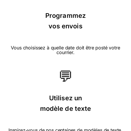
Programmez
vos envois
⭐⭐⭐⭐⭐ le 13/12/20 : Très jolie....
Vous choisissez à quelle date doit être posté votre
courrier.
💬
⭐⭐⭐⭐ le 12/12/20 : Sympa
Utilisez un
modèle de texte
⭐⭐⭐⭐⭐ le 06/01/20 : Le courrier, issu d'un
grand choix de possibilités et d'illustrations
Inspirez-vous de nos centaines de modèles de texte.