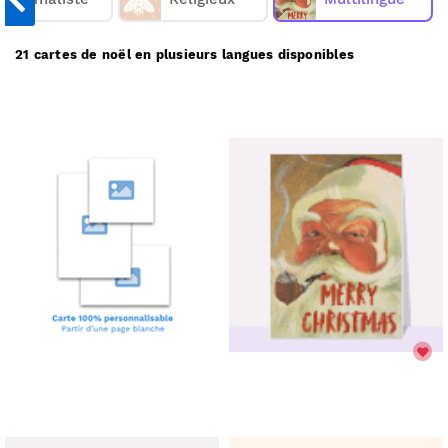
plusieurs langues sur Merci Facteur, nous les
imprimons et nous les envoyons chez vous ou
directement chez vos destinataires.
21 cartes de noël en plusieurs langues disponibles
Merci Facteur vous propose
21
cartes de noël en
plusieurs langues à partir de 1€
(prix dégressif dès 11
.
cartes)
Comment ça marche :
Choisissez une carte de noël en plusieurs langues;
✅
Personnalisez votre carte;
🎨
Payez votre commande;
💳
Nous imprimons & postons votre carte;
✉️
Elle arrive chez vous ou chez vos destinataires.
📬
Réduire