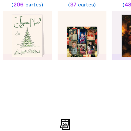
(
206
cartes)
(
37
cartes)
(
4
parfait
⭐⭐⭐⭐⭐ le 06/01/21 : Très bon
service
⭐⭐⭐⭐ le 22/12/20 : Très belle
carte
📆