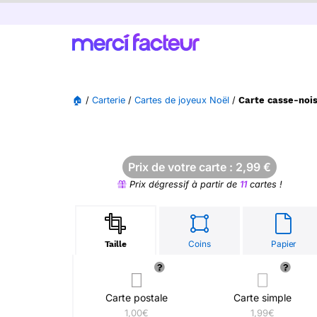
🏠
/
Carterie
/
Cartes de joyeux Noël
/
Carte casse-nois
Prix de votre carte :
2,99
€
Prix dégressif à partir de
11
cartes !
Coins
Papier
Taille
Carte postale
Carte simple
1,00€
1,99€