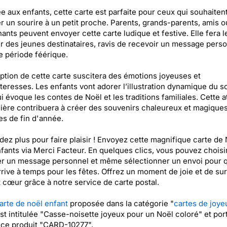
e aux enfants, cette carte est parfaite pour ceux qui souhaiten
r un sourire à un petit proche. Parents, grands-parents, amis
ants peuvent envoyer cette carte ludique et festive. Elle fera l
 des jeunes destinataires, ravis de recevoir un message perso
e période féérique.
ption de cette carte suscitera des émotions joyeuses et
eresses. Les enfants vont adorer l’illustration dynamique du s
ui évoque les contes de Noël et les traditions familiales. Cette a
lière contribuera à créer des souvenirs chaleureux et magique
es de fin d'année.
dez plus pour faire plaisir ! Envoyez cette magnifique carte de
fants via Merci Facteur. En quelques clics, vous pouvez choisi
er un message personnel et même sélectionner un envoi pour q
rrive à temps pour les fêtes. Offrez un moment de joie et de sur
t cœur grâce à notre service de carte postal.
arte de noël enfant
proposée dans la catégorie "
cartes de joye
est intitulée "Casse-noisette joyeux pour un Noël coloré" et port
nce produit "CARD-10277".