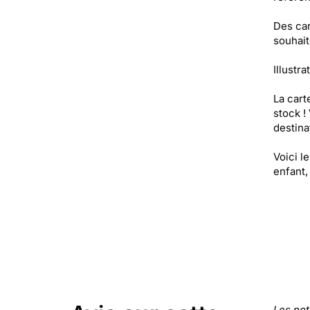
Des car
souhait
Illustra
La cart
stock !
destinat
Voici l
enfant,
Les no