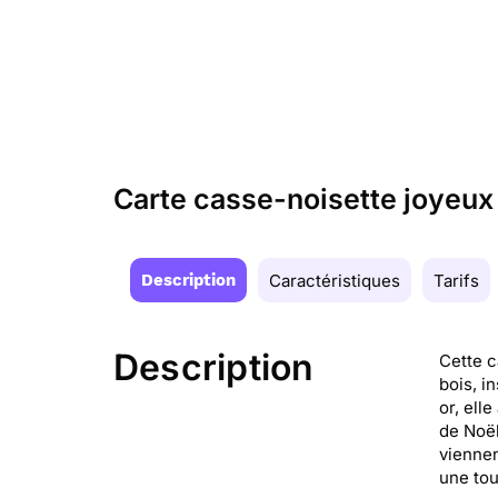
Carte casse-noisette joyeux 
Description
Caractéristiques
Tarifs
Description
Cette c
bois, i
or, ell
de Noël
viennen
une tou