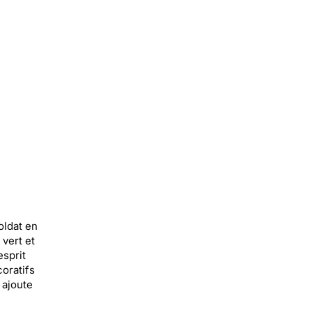
oldat en
 vert et
esprit
coratifs
 ajoute