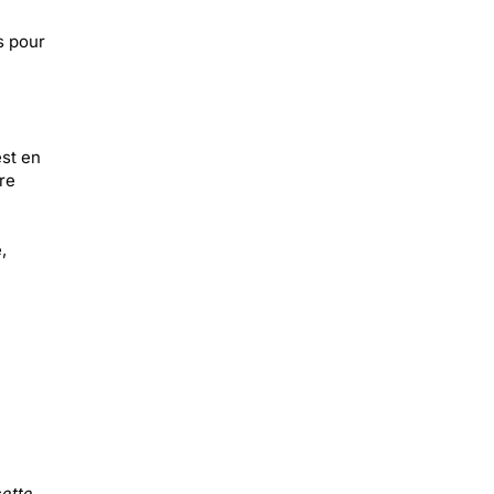
s pour
est en
re
,
ette