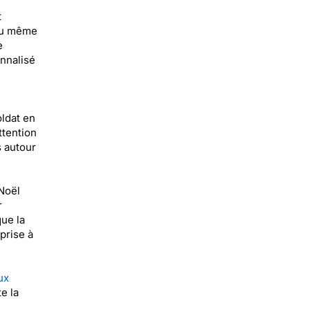
t
 ou même
e
nnalisé
oldat en
ttention
s autour
 Noël
r
ue la
prise à
ux
e la