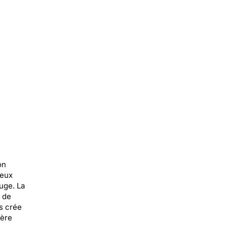
on
yeux
uge. La
s de
rs crée
ière