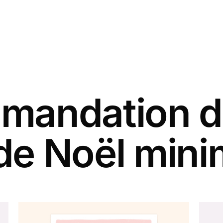
andation d
de Noël mini