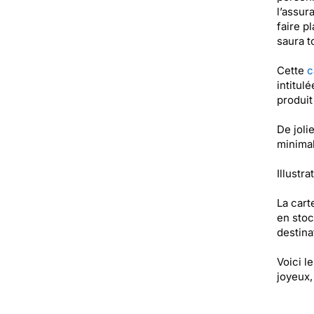
l’assur
faire p
saura t
Cette
c
intitul
produit
De joli
minimal
Illustra
La cart
en stoc
destinat
Voici l
joyeux,