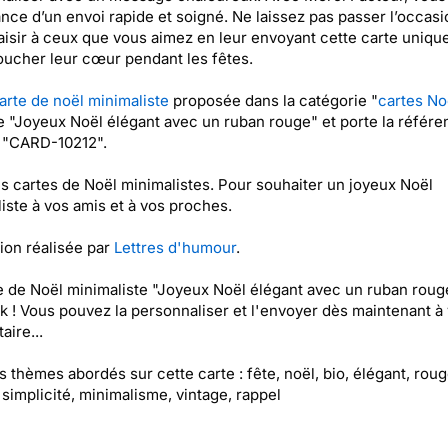
ance d’un envoi rapide et soigné. Ne laissez pas passer l’occas
laisir à ceux que vous aimez en leur envoyant cette carte uniqu
oucher leur cœur pendant les fêtes.
arte de noël minimaliste
proposée dans la catégorie "
cartes No
ée "Joyeux Noël élégant avec un ruban rouge" et porte la référ
 "CARD-10212".
es cartes de Noël minimalistes. Pour souhaiter un joyeux Noël
iste à vos amis et à vos proches.
tion réalisée par
Lettres d'humour
.
e de Noël minimaliste "Joyeux Noël élégant avec un ruban roug
k ! Vous pouvez la personnaliser et l'envoyer dès maintenant à 
aire...
es thèmes abordés sur cette carte : fête, noël, bio, élégant, roug
 simplicité, minimalisme, vintage, rappel