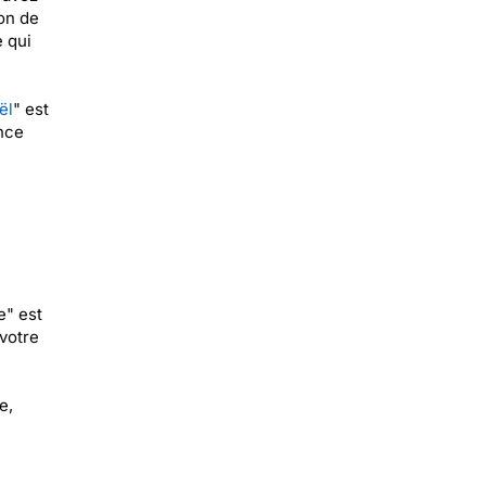
ion de
e qui
ël
" est
ence
e" est
votre
e,