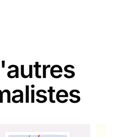
'autres
malistes