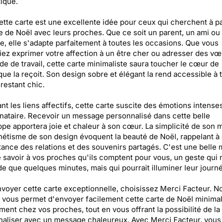
ique.
cette carte est une excellente idée pour ceux qui cherchent à p
e de Noël avec leurs proches. Que ce soit un parent, un ami ou
e, elle s'adapte parfaitement à toutes les occasions. Que vous
iez exprimer votre affection à un être cher ou adresser des vœ
e de travail, cette carte minimaliste saura toucher le cœur de
ue la reçoit. Son design sobre et élégant la rend accessible à 
 restant chic.
ant les liens affectifs, cette carte suscite des émotions intense
inataire. Recevoir un message personnalisé dans cette belle
pe apportera joie et chaleur à son cœur. La simplicité de son
thétisme de son design évoquent la beauté de Noël, rappelant 
tance des relations et des souvenirs partagés. C'est une belle
e savoir à vos proches qu'ils comptent pour vous, un geste qui 
 que quelques minutes, mais qui pourrait illuminer leur journé
voyer cette carte exceptionnelle, choisissez Merci Facteur. N
 vous permet d'envoyer facilement cette carte de Noël minimal
ment chez vos proches, tout en vous offrant la possibilité de la
aliser avec un message chaleureux. Avec Merci Facteur, vous