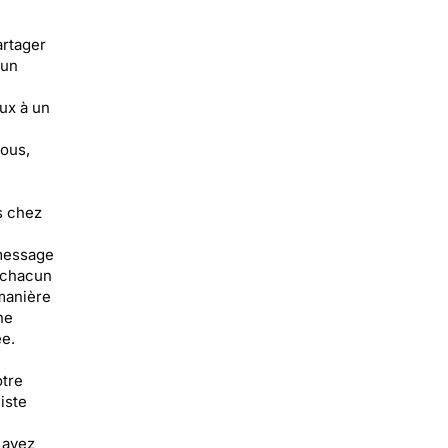
artager
 un
ux à un
tous,
s chez
 message
à chacun
 manière
ne
e.
otre
iste
 avez