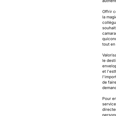
authent
Offrir 
la magi
collègu
souhait
camarad
quiconq
tout en
Valoris
le dest
envelop
et l'es
l'impor
de fair
demande
Pour en
service
directe
personn