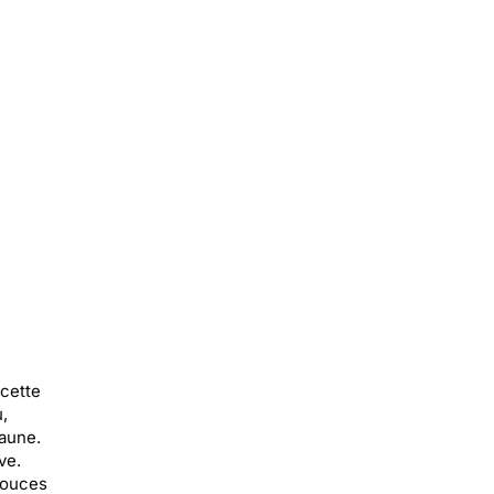
 cette
,
jaune.
ve.
douces