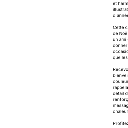
et harm
illustr
d'anné
Cette c
de Noël
un ami 
donner 
occasio
que les
Recevoi
bienvei
couleur
rappela
détail 
renforç
messag
chaleu
Profite