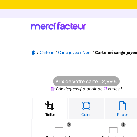
-30% de rédu
🏠
/
Carterie
/
Carte joyeux Noël
/
Carte mésange joyeu
Prix de votre carte :
2,99
€
Prix dégressif à partir de
11
cartes !
Coins
Papier
Taille