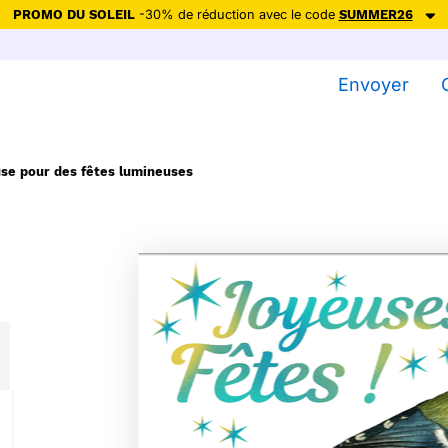
PROMO DU SOLEIL
-30% de réduction avec le code
SUMMER26
ction avec le code
SUMMER26
pour envoyer des cartes ensoleillées, jus
Envoyer
Envoyer des cartes
Ne plus afficher
se pour des fêtes lumineuses