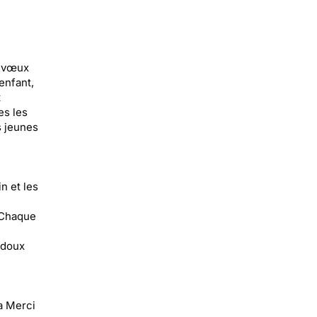
s vœux
enfant,
t
es les
s jeunes
n et les
 Chaque
 doux
a Merci