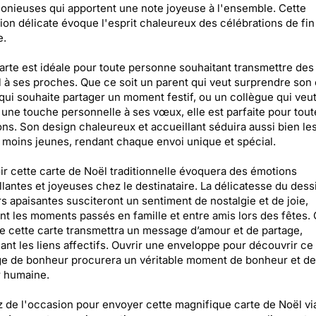
onieuses qui apportent une note joyeuse à l'ensemble. Cette
ation délicate évoque l'esprit chaleureux des célébrations de fin
e.
arte est idéale pour toute personne souhaitant transmettre de
 à ses proches. Que ce soit un parent qui veut surprendre son 
qui souhaite partager un moment festif, ou un collègue qui veu
une touche personnelle à ses vœux, elle est parfaite pour tout
ns. Son design chaleureux et accueillant séduira aussi bien le
 moins jeunes, rendant chaque envoi unique et spécial.
r cette carte de Noël traditionnelle évoquera des émotions
llantes et joyeuses chez le destinataire. La délicatesse du dessi
s apaisantes susciteront un sentiment de nostalgie et de joie,
nt les moments passés en famille et entre amis lors des fêtes.
de cette carte transmettra un message d’amour et de partage,
ant les liens affectifs. Ouvrir une enveloppe pour découvrir ce
e de bonheur procurera un véritable moment de bonheur et de
r humaine.
z de l'occasion pour envoyer cette magnifique carte de Noël vi