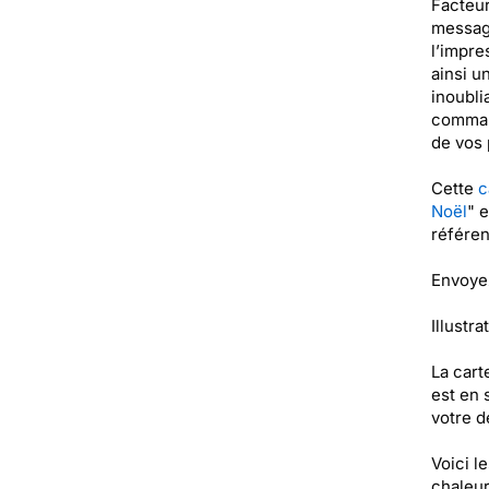
Facteur
message
l’impre
ainsi u
inoubli
command
de vos 
Cette
c
Noël
" 
référe
Envoyez
Illustra
La cart
est en 
votre de
Voici l
chaleur,