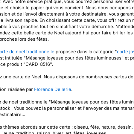
. Avec notre service pratique, vous pourrez personnaliser votr
 et choisir le papier qui vous convient. Nous nous occupons 
ssion et de l’envoi directement à votre destinataire, vous garant
ne livraison rapide. En choisissant cette carte, vous offrirez u
able à vos proches tout en simplifiant votre démarche. N’attend
ez cette belle carte de Noël aujourd'hui pour faire briller les
proches lors des fêtes.
arte de noel traditionnelle
proposée dans la catégorie "
carte j
est intitulée "Mésange joyeuse pour des fêtes lumineuses" et po
nce produit "CARD-8516".
 une carte de Noel. Nous disposons de nombreuses cartes de
tion réalisée par
Florence Dellerie
.
e de noel traditionnelle "Mésange joyeuse pour des fêtes lumi
stock ! Vous pouvez la personnaliser et l'envoyer dès maintenan
stinataire...
es thèmes abordés sur cette carte : oiseau, fête, nature, dessin, 
 jaune, tradition, saison, hiver, art, fêtes, joyeuses