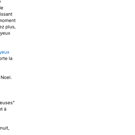
e
de
issant
n moment
ez plus,
 yeux
oyeux
rte la
 Noel.
neuses"
t à
nuit,