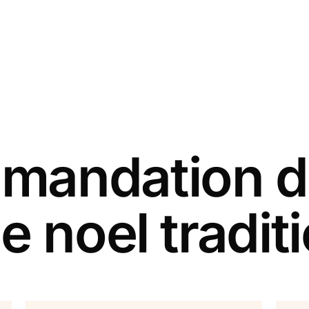
andation d
e noel tradit