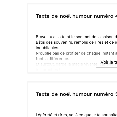
Envoyer ce 
ou :
Texte de noël humour numéro 
Copier
R
Bravo, tu as atteint le sommet de la saison d
Bâtis des souvenirs, remplis de rires et de
inoubliables.
N'oublie pas de profiter de chaque instant 
font la différence.
Voir le 
Et surtout, garde la magie vivante, car elle
tes proches !
Envoyer ce 
ou :
Texte de noël humour numéro 
Copier
R
Légèreté et rires, voilà ce que je te souhai