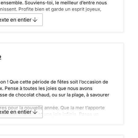
ensemble. Souviens-toi, le meilleur d’entre nous
unissent. Profite bien et garde un esprit joyeux,
texte en entier
texte par La Poste
2
ecevoir par mail
Envoyer
on ! Que cette période de fêtes soit l’occasion de
x. Pense à toutes les joies que nous avons
se de chocolat chaud, ou sur la plage, à savourer
res pour la nouvelle année. Que la mer t’apporte
texte en entier
enirs scintillants et une joie infinie. Passe un
texte par La Poste