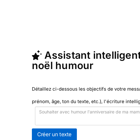
ou p
En quelques clics, récupérez le texte 
Facteur (c'est rapide et pas cher). Me
Assistant intelligen
noël humour
Détaillez ci-dessous les objectifs de votre mes
prénom, âge, ton du texte, etc.), l'écriture intelli
Créer un texte