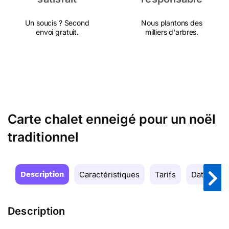
Un soucis ? Second
Nous plantons des
envoi gratuit.
milliers d'arbres.
Carte chalet enneigé pour un noël
traditionnel
Description
Caractéristiques
Tarifs
Date de la
Description