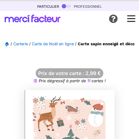
particulier
professionnel
🏠
/
Carterie
/
Carte de Noël en ligne
/
Carte sapin enneigé et décora
Prix de votre carte :
2,99
€
Prix dégressif à partir de
11
cartes !