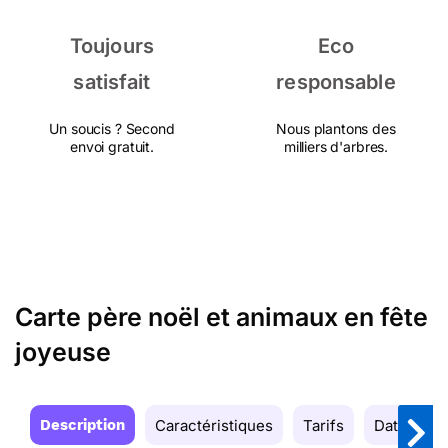
Toujours
Eco
satisfait
responsable
Un soucis ? Second
Nous plantons des
envoi gratuit.
milliers d'arbres.
Carte père noël et animaux en fête
joyeuse
Description
Caractéristiques
Tarifs
Date de la