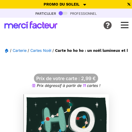
PROMO DU SOLEIL
particulier
professionnel
-30% de réduction avec le code
SUMMER26
pour envoyer des
cartes ensoleillées, jusqu'au 6 Août !
Envoyer des cartes
🏠
/
Carterie
/
Cartes Noël
/
Carte ho ho ho : un noël lumineux et hi
Ne plus afficher
Prix de votre carte :
2,99
€
Prix dégressif à partir de
11
cartes !