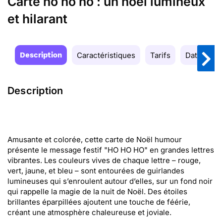
Carte ho ho ho : un noël lumineux
et hilarant
Description
Caractéristiques
Tarifs
Date de la
Description
Amusante et colorée, cette carte de Noël humour
présente le message festif "HO HO HO" en grandes lettres
vibrantes. Les couleurs vives de chaque lettre – rouge,
vert, jaune, et bleu – sont entourées de guirlandes
lumineuses qui s’enroulent autour d’elles, sur un fond noir
qui rappelle la magie de la nuit de Noël. Des étoiles
brillantes éparpillées ajoutent une touche de féérie,
créant une atmosphère chaleureuse et joviale.