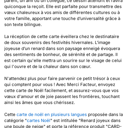
parent, un ami ou un collègue, ce dessin attendrit et ravira
quiconque la reçoit. Elle est parfaite pour transmettre des
vœux chaleureux à vos amis de différentes cultures ou à
votre famille, apportant une touche d’universalité grâce à
son texte bilingue.
La réception de cette carte éveillera chez le destinataire
de doux souvenirs des festivités hivernales. L’image
joyeuse d’un renard dans son paysage enneigé évoquera
des sentiments de bonheur, de sérénité et de partage. Il
est certain qu'elle mettra un sourire sur le visage de celui
qui l'ouvre et de la chaleur dans son cœur.
N'attendez plus pour faire parvenir ce petit trésor à ceux
qui comptent pour vous ! Avec Merci Facteur, envoyez
cette carte de Noël facilement, et assurez-vous que vos
vœux d'amour et de joie passent les frontières, touchant
ainsi les âmes que vous chérissez.
Cette
carte de noël en plusieurs langues
proposée dans la
catégorie "
cartes Noël
" est intitulée "Renard joyeux dans
une boule de neige" et porte la référence produit "CARD-