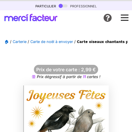
particulier
professionnel
🏠
/
Carterie
/
Carte de noël à envoyer
/
Carte oiseaux chantants pou
Prix de votre carte :
2,99
€
Prix dégressif à partir de
11
cartes !