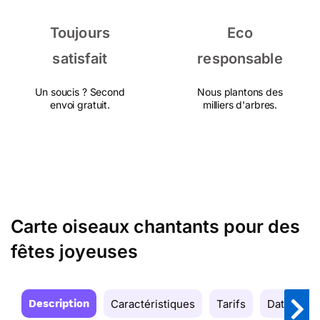
Toujours
Eco
satisfait
responsable
Un soucis ? Second
Nous plantons des
envoi gratuit.
milliers d'arbres.
Carte oiseaux chantants pour des
fêtes joyeuses
Description
Caractéristiques
Tarifs
Date de la