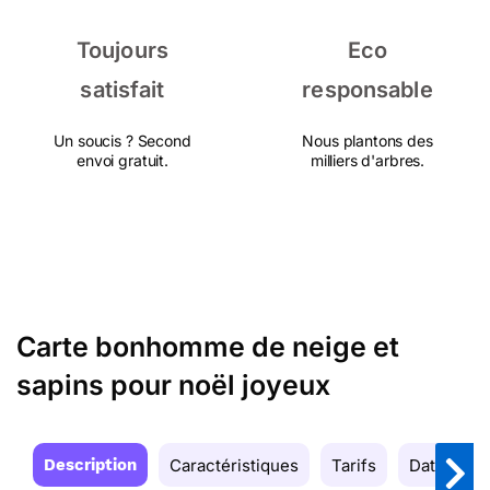
Toujours
Eco
satisfait
responsable
Un soucis ? Second
Nous plantons des
envoi gratuit.
milliers d'arbres.
Carte bonhomme de neige et
sapins pour noël joyeux
Description
Caractéristiques
Tarifs
Date de la