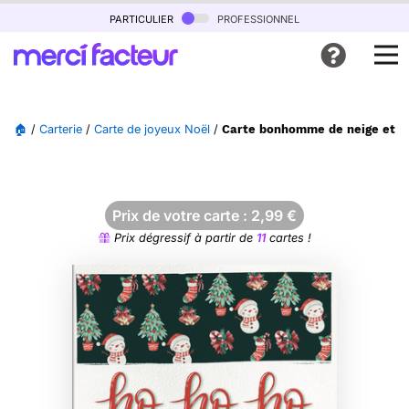
particulier
professionnel
🏠
/
Carterie
/
Carte de joyeux Noël
/
Carte bonhomme de neige et sa
Prix de votre carte :
2,99
€
Prix dégressif à partir de
11
cartes !