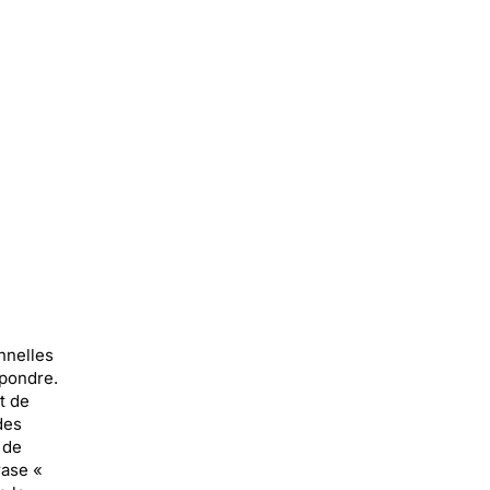
nnelles
spondre.
t de
des
 de
rase «