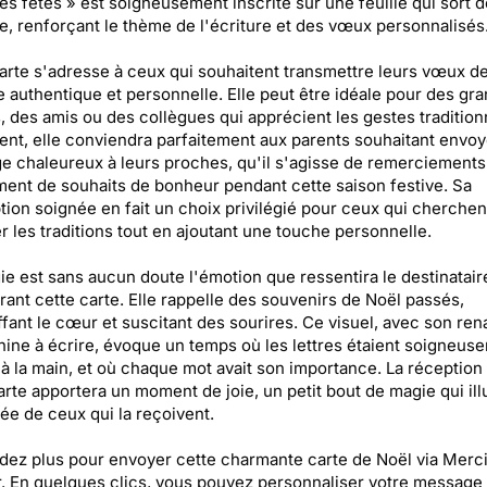
s fêtes » est soigneusement inscrite sur une feuille qui sort d
, renforçant le thème de l'écriture et des vœux personnalisés
arte s'adresse à ceux qui souhaitent transmettre leurs vœux d
 authentique et personnelle. Elle peut être idéale pour des gr
, des amis ou des collègues qui apprécient les gestes tradition
nt, elle conviendra parfaitement aux parents souhaitant envoy
 chaleureux à leurs proches, qu'il s'agisse de remerciements
ent de souhaits de bonheur pendant cette saison festive. Sa
ion soignée en fait un choix privilégié pour ceux qui cherchen
r les traditions tout en ajoutant une touche personnelle.
ie est sans aucun doute l'émotion que ressentira le destinatair
ant cette carte. Elle rappelle des souvenirs de Noël passés,
fant le cœur et suscitant des sourires. Ce visuel, avec son ren
ine à écrire, évoque un temps où les lettres étaient soigneus
 à la main, et où chaque mot avait son importance. La réception
arte apportera un moment de joie, un petit bout de magie qui il
née de ceux qui la reçoivent.
dez plus pour envoyer cette charmante carte de Noël via Merc
. En quelques clics, vous pouvez personnaliser votre message 