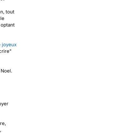
n, tout
le
 optant
e joyeux
crire"
 Noel.
oyer
re,
,