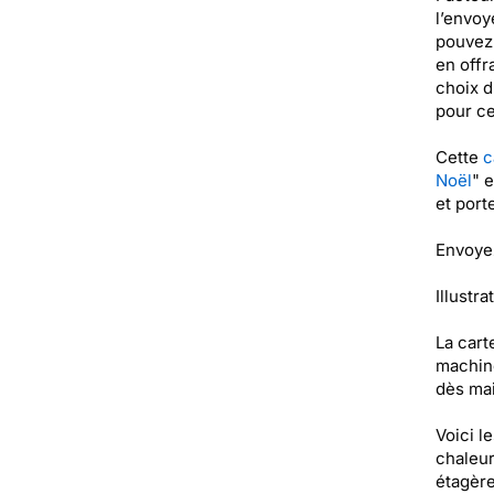
l’envoy
pouvez 
en offr
choix d
pour ce
Cette
c
Noël
" 
et port
Envoyez
Illustra
La cart
machine
dès mai
Voici l
chaleur
étagèr