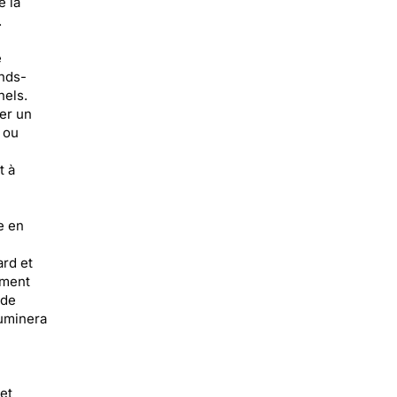
e la
.
e
ands-
nels.
er un
 ou
t à
e en
ard et
ement
 de
luminera
i
et