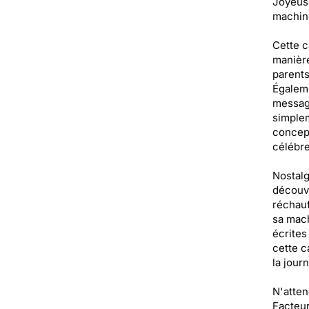
Joyeuse
machine
Cette c
manière
parents
Égaleme
message
simplem
concept
célébre
Nostalg
découvr
réchauf
sa mach
écrites
cette c
la jour
N'atten
Facteur