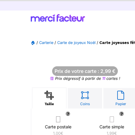
🏠
/
Carterie
/
Carte de joyeux Noël
/
Carte joyeuses fê
Prix de votre carte :
2,99
€
Prix dégressif à partir de
11
cartes !
Coins
Papier
Taille
Carte postale
Carte simple
1,00€
1,99€