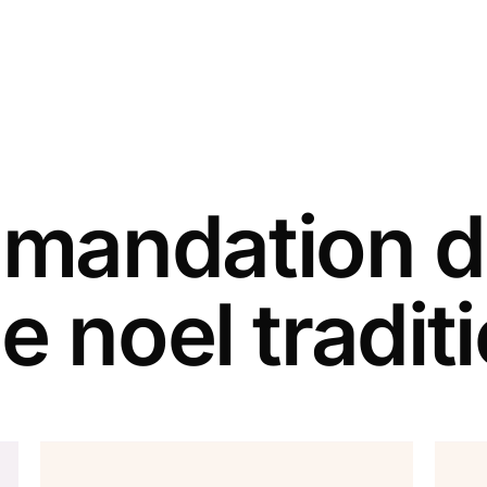
andation d
e noel tradit