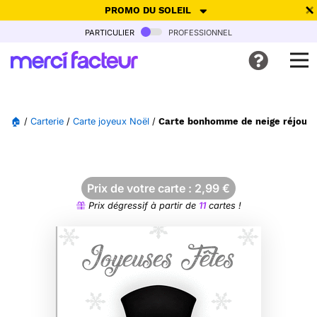
PROMO DU SOLEIL
particulier
professionnel
-30% de réduction avec le code
SUMMER26
pour envoyer des
cartes ensoleillées, jusqu'au 6 Août !
Envoyer des cartes
🏠
/
Carterie
/
Carte joyeux Noël
/
Carte bonhomme de neige réjouiss
Ne plus afficher
Prix de votre carte :
2,99
€
Prix dégressif à partir de
11
cartes !