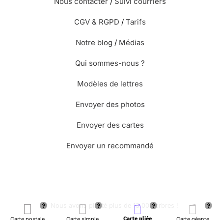
Nous contacter
/
Suivi courriers
CGV & RGPD
/
Tarifs
Notre blog
/
Médias
Qui sommes-nous ?
Modèles de lettres
Envoyer des photos
Envoyer des cartes
Envoyer un recommandé
🌳 Nous avons planté plus de 13.000 arbres !
Carte postale
Carte simple
Carte pliée
Carte géante