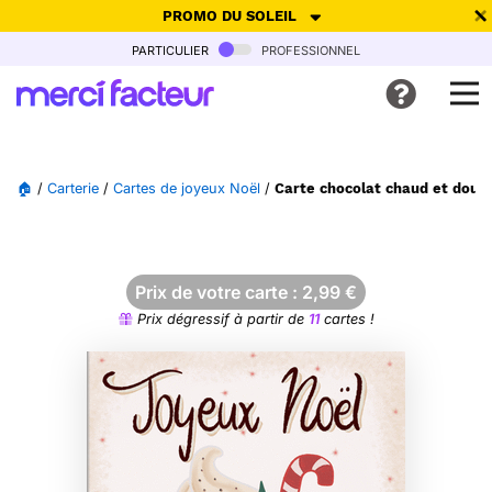
PROMO DU SOLEIL
particulier
professionnel
-30% de réduction avec le code
SUMMER26
pour envoyer des
cartes ensoleillées, jusqu'au 6 Août !
Envoyer des cartes
🏠
/
Carterie
/
Cartes de joyeux Noël
/
Carte chocolat chaud et doux 
Ne plus afficher
Prix de votre carte :
2,99
€
Prix dégressif à partir de
11
cartes !