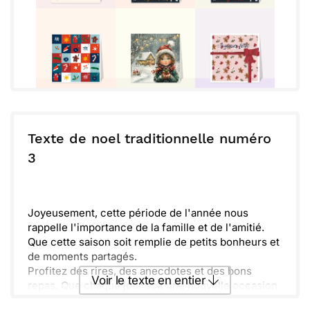
Texte de noel traditionnelle numéro
3
Joyeusement, cette période de l'année nous
rappelle l'importance de la famille et de l'amitié.
Que cette saison soit remplie de petits bonheurs et
de moments partagés.
Profitez des rires, des anecdotes et des bons
Voir le texte en entier
repas. Que chaque jour soit une nouvelle occasion
de célébrer ensemble les moments simples qui