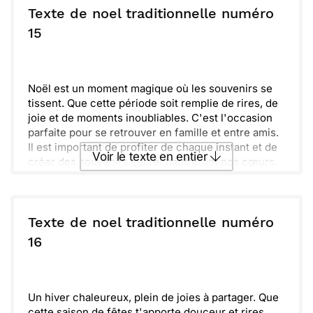
Texte de noel traditionnelle numéro
15
Noël est un moment magique où les souvenirs se
tissent. Que cette période soit remplie de rires, de
joie et de moments inoubliables. C'est l'occasion
parfaite pour se retrouver en famille et entre amis.
Il est important de profiter de chaque instant et de
Voir le texte en entier
créer des souvenirs qui réchaufferont nos cœurs.
Ensemble, partageons cette belle tradition et
célébrons l'amour qui nous unit.
Envoyer ce texte par La Poste
N'oublions jamais que la véritable magie réside
dans les petits gestes. En cette saison festive, je
Texte de noel traditionnelle numéro
pense à toi et te souhaite tout le bonheur du
ou :
16
Copier
Recevoir par mail
monde.
Envoyer
Envoyer via Whatsapp
Un hiver chaleureux, plein de joies à partager. Que
cette saison de fêtes t'apporte douceur et rires.