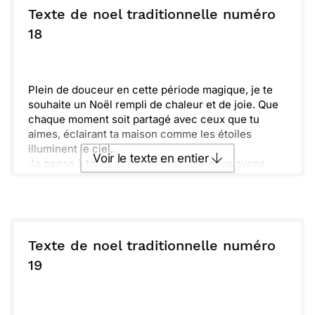
de Noël. Que cette saison vous apporte paix et
Texte de noel traditionnelle numéro
bonheur tout au long de l'année. À très bientôt, et
ou :
18
Copier
Recevoir par mail
plein de recettes à partager !
Envoyer
Envoyer via Whatsapp
Plein de douceur en cette période magique, je te
souhaite un Noël rempli de chaleur et de joie. Que
chaque moment soit partagé avec ceux que tu
aimes, éclairant ta maison comme les étoiles
illuminent le ciel.
Voir le texte en entier
Je pense à toi et aux souvenirs que nous avons
créés ensemble. Profite de ces instants précieux,
entouré de rires et de tendresse. À très vite pour
Envoyer ce texte par La Poste
célébrer ensemble et créer encore plus de belles
aventures !
ou :
Copier
Recevoir par mail
Texte de noel traditionnelle numéro
19
Envoyer
Envoyer via Whatsapp