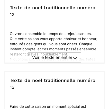
Envoyer ce texte par La Poste
espoir et joie. Hâte de vous retrouver pour célébrer
ensemble ces moments précieux.
Texte de noel traditionnelle numéro
ou :
12
Copier
Recevoir par mail
Envoyer
Envoyer via Whatsapp
Ouvrons ensemble le temps des réjouissances.
Que cette saison vous apporte chaleur et bonheur,
entourés des gens qui vous sont chers. Chaque
instant compte, et ces moments passés ensemble
resteront gravés inoubliablement.
Voir le texte en entier
N’oublions pas de célébrer cette magie des Fêtes
et tous les souvenirs que nous partageons.
Échangeons des rires et des histoires, tout en
Envoyer ce texte par La Poste
savourant chaque friandise et chaque
scintillement.
Texte de noel traditionnelle numéro
À vous et à toute votre famille, je souhaite des jours
ou :
13
Copier
Recevoir par mail
de joie et de paix. Profitez de cette période pour
vous ressourcer et rêver à de belles aventures
Envoyer
Envoyer via Whatsapp
pour l’année à venir.
Faire de cette saison un moment spécial est