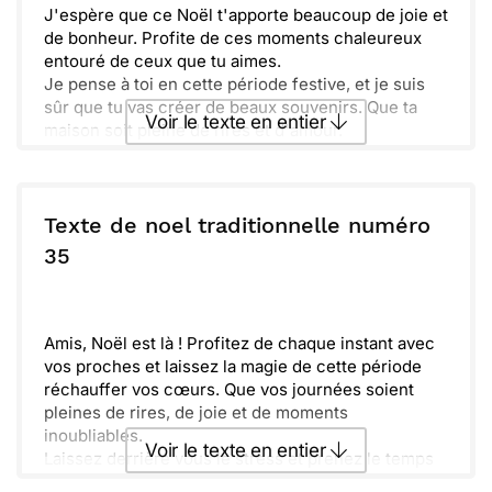
J'espère que ce Noël t'apporte beaucoup de joie et
de bonheur. Profite de ces moments chaleureux
entouré de ceux que tu aimes.
Je pense à toi en cette période festive, et je suis
sûr que tu vas créer de beaux souvenirs. Que ta
Voir le texte en entier
maison soit pleine de rires et d'amour.
N'oublie pas de prendre le temps de te détendre et
de savourer chaque instant. Passe de très belles
Envoyer ce texte par La Poste
fêtes et une année merveilleuse à venir.
Texte de noel traditionnelle numéro
ou :
35
Copier
Recevoir par mail
Envoyer
Envoyer via Whatsapp
Amis, Noël est là ! Profitez de chaque instant avec
vos proches et laissez la magie de cette période
réchauffer vos cœurs. Que vos journées soient
pleines de rires, de joie et de moments
inoubliables.
Voir le texte en entier
Laissez derrière vous le stress et prenez le temps
de savourer les petits plaisirs de la vie. Ensemble,