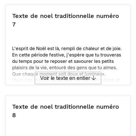
Souviens-toi que je suis là, même si la distance
Envoyer ce texte par La Poste
nous sépare.
Texte de noel traditionnelle numéro
ou :
7
Copier
Recevoir par mail
Envoyer
Envoyer via Whatsapp
L'esprit de Noël est là, rempli de chaleur et de joie.
En cette période festive, j'espère que tu trouveras
du temps pour te reposer et savourer les petits
plaisirs de la vie, entouré des gens que tu aimes.
Que chaque moment soit doux et lumineux.
Voir le texte en entier
Vivre ces instants ensemble renforce nos liens et
crée des souvenirs inoubliables. En cette belle
saison, sache que tu es dans mes pensées et mes
Envoyer ce texte par La Poste
souhaits. Joyeux Noël à toi et à ta famille, que la
magie opère autour de vous.
Texte de noel traditionnelle numéro
ou :
8
Copier
Recevoir par mail
Envoyer
Envoyer via Whatsapp