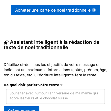
messages de noel traditionnelles (ou d'autres
messages de la catégorie "
Cartes de Noël
") ou
Acheter une carte de noel traditionnelle
partagez ces modèles de textes sur vos réseaux
sociaux.
En quelques clics, récupérez le texte de noel
traditionnelle qui vous convient, ou envoyez ce
texte personnalisé par La Poste avec Merci Facteur
Assistant intelligent à la rédaction de
(c'est rapide et pas cher). Merci Facteur vous
texte de noel traditionnelle
propose 231 modèles imprimés de de noel
traditionnelles à envoyer avec le texte de votre
choix.
Détaillez ci-dessous les objectifs de votre message en
indiquant un maximum d'informations (goûts, prénom, âge,
ton du texte, etc.), l'écriture intelligente fera le reste.
De quoi doit parler votre texte ?