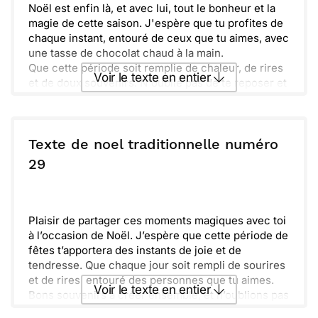
Noël est enfin là, et avec lui, tout le bonheur et la
magie de cette saison. J'espère que tu profites de
chaque instant, entouré de ceux que tu aimes, avec
une tasse de chocolat chaud à la main.
Que cette période soit remplie de chaleur, de rires
Voir le texte en entier
et de doux souvenirs. N'oublie pas de te reposer et
de savourer les petits plaisirs de la vie. Joyeuses
fêtes à toi et à ta famille !
Envoyer ce texte par La Poste
Texte de noel traditionnelle numéro
ou :
29
Copier
Recevoir par mail
Envoyer
Envoyer via Whatsapp
Plaisir de partager ces moments magiques avec toi
à l’occasion de Noël. J’espère que cette période de
fêtes t’apportera des instants de joie et de
tendresse. Que chaque jour soit rempli de sourires
et de rires, entouré des personnes que tu aimes.
Voir le texte en entier
Bons souvenirs à créer ensemble, et n’oublions pas
de nous retrouver bientôt pour célébrer ces