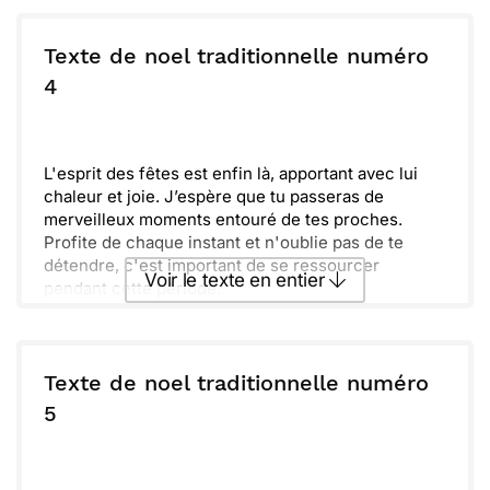
nous rapprochent.
Envoyer ce texte par La Poste
Je vous souhaite un Noël chaleureux, plein de joie,
et une nouvelle année riche en surprises. Prenez
Texte de noel traditionnelle numéro
soin de vous et de ceux qui vous entourent.
ou :
4
Copier
Recevoir par mail
Envoyer
Envoyer via Whatsapp
L'esprit des fêtes est enfin là, apportant avec lui
chaleur et joie. J’espère que tu passeras de
merveilleux moments entouré de tes proches.
Profite de chaque instant et n'oublie pas de te
détendre, c'est important de se ressourcer
Voir le texte en entier
pendant cette période.
Les lumières scintillent, et la magie de Noël opère.
Que cette saison soit remplie de rires, de
Envoyer ce texte par La Poste
convivialité et de douceurs. En attendant de te voir,
je t’envoie plein de bonnes ondes. Prends soin de
Texte de noel traditionnelle numéro
toi et à très bientôt !
ou :
5
Copier
Recevoir par mail
Envoyer
Envoyer via Whatsapp