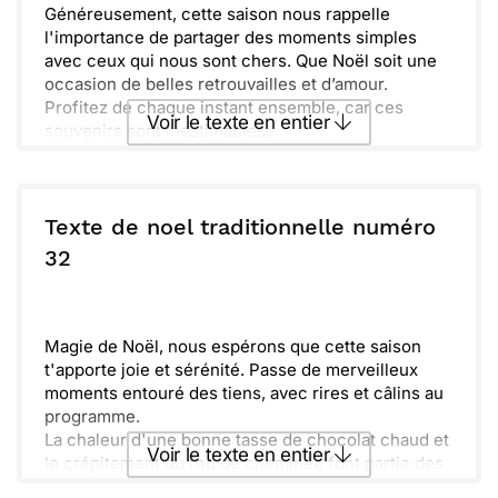
Généreusement, cette saison nous rappelle
l'importance de partager des moments simples
avec ceux qui nous sont chers. Que Noël soit une
occasion de belles retrouvailles et d’amour.
Profitez de chaque instant ensemble, car ces
Voir le texte en entier
souvenirs sont inestimables.
Unissez-vous dans la joie et la chaleur des fêtes.
Que votre foyer soit rempli de rires, de paix et de
Envoyer ce texte par La Poste
bonheur. N’oubliez pas d’apporter un peu de
lumière et de chaleur dans le cœur de ceux qui en
Texte de noel traditionnelle numéro
ont besoin, car cela fait toute la différence.
ou :
32
Copier
Recevoir par mail
Envoyer
Envoyer via Whatsapp
Magie de Noël, nous espérons que cette saison
t'apporte joie et sérénité. Passe de merveilleux
moments entouré des tiens, avec rires et câlins au
programme.
La chaleur d'une bonne tasse de chocolat chaud et
Voir le texte en entier
le crépitement du feu de cheminée font partie des
plaisirs simples qui réchauffent le cœur. N'oublie