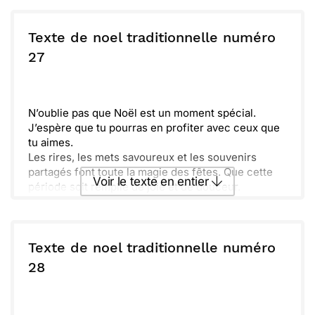
partager des rires. Profitez pleinement de cette
Envoyer ce texte par La Poste
saison enchantée.
Texte de noel traditionnelle numéro
ou :
27
Copier
Recevoir par mail
Envoyer
Envoyer via Whatsapp
N’oublie pas que Noël est un moment spécial.
J’espère que tu pourras en profiter avec ceux que
tu aimes.
Les rires, les mets savoureux et les souvenirs
partagés font toute la magie des fêtes. Que cette
Voir le texte en entier
période soit remplie de joie et de douceur.
Un instant de calme pour apprécier chaque
moment et se ressourcer. Je pense à toi et je te
Envoyer ce texte par La Poste
souhaite un Noël chaleureux et joyeux.
Texte de noel traditionnelle numéro
ou :
28
Copier
Recevoir par mail
Envoyer
Envoyer via Whatsapp