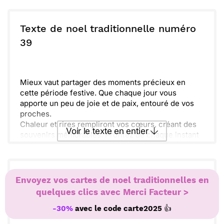
instant passé ensemble soit inoubliable et rempli
Envoyer ce texte par La Poste
de bonheur. Joyeux Noël et plein de belles
surprises pour la nouvelle année à venir !
Texte de noel traditionnelle numéro
ou :
39
Copier
Recevoir par mail
Envoyer
Envoyer via Whatsapp
Mieux vaut partager des moments précieux en
cette période festive. Que chaque jour vous
apporte un peu de joie et de paix, entouré de vos
proches.
Chaleur et rires rempliront vos cœurs, créant des
Voir le texte en entier
souvenirs mémorables. Profitez de chaque instant
et savourez les petites choses qui rendent ce Noël
si spécial.
Envoyer ce texte par La Poste
Texte de noel traditionnelle numéro
Envoyez vos cartes de noel traditionnelles en
ou :
40
Copier
Recevoir par mail
quelques clics avec Merci Facteur >
👍
-30%
avec le code
carte2025
Envoyer
Envoyer via Whatsapp