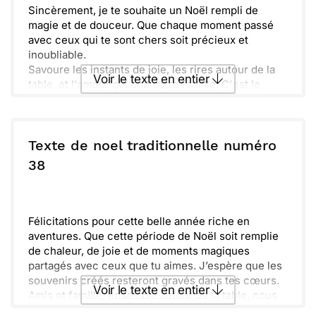
des personnes qui nous sont chères. Bonnes fêtes
Sincèrement, je te souhaite un Noël rempli de
à vous et votre famille !
magie et de douceur. Que chaque moment passé
avec ceux qui te sont chers soit précieux et
inoubliable.
Savoure les instants de joie, les rires autour de la
Voir le texte en entier
table, et l'amour qui unit notre famille. C'est le
meilleur des cadeaux.
En cette période, prends le temps de te ressourcer
Envoyer ce texte par La Poste
et d'apprécier les petites choses de la vie. Les
souvenirs que nous créons ensemble sont
Texte de noel traditionnelle numéro
inestimables.
ou :
38
Copier
Recevoir par mail
Tous mes vœux t'accompagnent pour cette
nouvelle année à venir. Puisses-tu trouver sérénité
Envoyer
Envoyer via Whatsapp
et bonheur au quotidien.
Félicitations pour cette belle année riche en
aventures. Que cette période de Noël soit remplie
de chaleur, de joie et de moments magiques
partagés avec ceux que tu aimes. J’espère que les
souvenirs créés resteront gravés dans tes cœurs.
Voir le texte en entier
Amis et famille, ensemble autour de la table, nous
allons célébrer la magie des fêtes. Que chaque