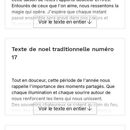
Entourés de ceux que l'on aime, nous ressentons la
magie qui opère. J'espère que chaque instant
passé ensemble sera gravé dans nos cœurs et
Voir le texte en entier
illuminera nos souvenirs.
Bâtissons des instants précieux, remplis de bonne
humeur. Profitons de cette période pour enfiler nos
Envoyer ce texte par La Poste
écharpes et savourer un chocolat chaud. Que tes
rêves prennent vie et que cette fin d'année soit
Texte de noel traditionnelle numéro
emplie de bonheur. Joyeux Noël et bonne année à
ou :
17
Copier
Recevoir par mail
toi et à tous ceux qui te sont chers.
Envoyer
Envoyer via Whatsapp
Tout en douceur, cette période de l'année nous
rappelle l'importance des moments partagés. Que
chaque illumination et chaque sourire autour de
nous renforcent les liens qui nous unissent.
Des souvenirs chaleureux se créent au coin du feu,
Voir le texte en entier
avec des rires et des chants. Profitez de chaque
instant, car ces petits moments sont précieux et
inoubliables.
Envoyer ce texte par La Poste
Rassemblons-nous et célébrons ensemble les joies