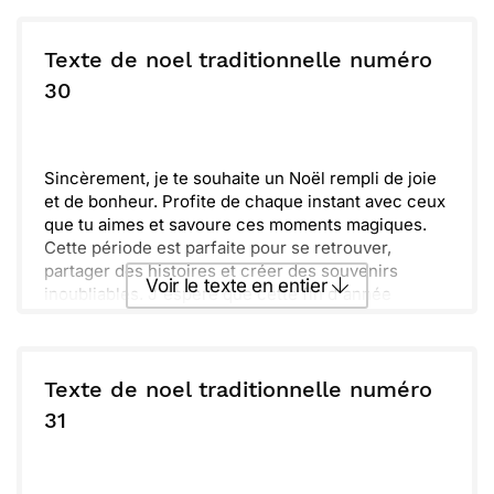
moments précieux. Que la chaleur de cette saison
Envoyer ce texte par La Poste
t’accompagne tout au long de l’année, et que le
bonheur soit au rendez-vous pour toi et ta famille.
Texte de noel traditionnelle numéro
ou :
30
Copier
Recevoir par mail
Envoyer
Envoyer via Whatsapp
Sincèrement, je te souhaite un Noël rempli de joie
et de bonheur. Profite de chaque instant avec ceux
que tu aimes et savoure ces moments magiques.
Cette période est parfaite pour se retrouver,
partager des histoires et créer des souvenirs
Voir le texte en entier
inoubliables. J'espère que cette fin d'année
t'apportera tout ce dont tu as envie.
N'oublie pas de prendre soin de toi et de te
Envoyer ce texte par La Poste
reposer. Hâte de te voir bientôt et de célébrer
ensemble !
Texte de noel traditionnelle numéro
ou :
31
Copier
Recevoir par mail
Envoyer
Envoyer via Whatsapp