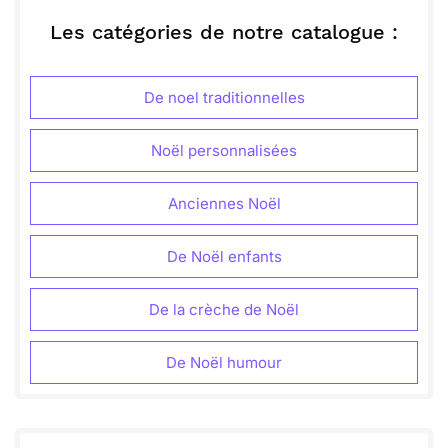
Envoyer ce texte par La Poste
Profitez des instants simples et passez un
merveilleux Noël ! À très bientôt pour d’autres
Les catégories de notre catalogue :
souvenirs à partager.
ou :
Copier
Recevoir par mail
De noel traditionnelles
Envoyer
Envoyer via Whatsapp
Noël personnalisées
Anciennes Noël
De Noël enfants
De la crèche de Noël
De Noël humour