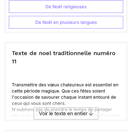
De Noël religieuses
De Noël en plusieurs langues
Texte de noel traditionnelle numéro
11
Transmettre des vœux chaleureux est essentiel en
cette période magique. Que ces fêtes soient
l'occasion de savourer chaque instant entouré de
ceux qui vous sont chers.
N'oublions pas de prendre le temps de partager
Voir le texte en entier
des rires et des souvenirs. Chaque moment compte
et crée des liens inoubliables.
Préparez-vous à accueillir la nouvelle année avec