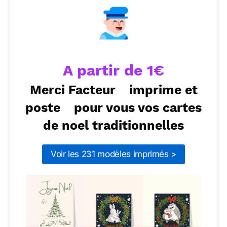
chaque miette de cette fête ! Joyeux Noël !
ou :
Copier
Recevoir par mail
Envoyer
Envoyer via Whatsapp
A partir de 1€
Merci Facteur
imprime et
poste
pour vous vos cartes
de noel traditionnelles
Voir les 231 modèles imprimés >