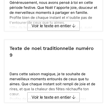
Généreusement, nous avons pensé à toi en cette
période festive. Que Noël t'apporte joie, douceur et
de merveilleux moments à partager en famille.
Profite bien de chaque instant et n'oublie pas de
t'entourer de ceux que tu aimes.
Voir le texte en entier
Hâte de te retrouver autour d'un bon repas, avec
des rires et des souvenirs à créer. Passe de belles
fêtes, remplis de chaleur et de magie. À très vite, et
Envoyer ce texte par La Poste
joyeux Noël !
Texte de noel traditionnelle numéro
ou :
9
Copier
Recevoir par mail
Envoyer
Envoyer via Whatsapp
Dans cette saison magique, je te souhaite de
merveilleux moments entourés de ceux que tu
aimes. Que chaque instant soit rempli de joie et de
rires, et que la chaleur des fêtes réchauffe ton
cœur.
Voir le texte en entier
Profite de chaque petite chose, des lumières
scintillantes aux traditions partagées. Il est temps