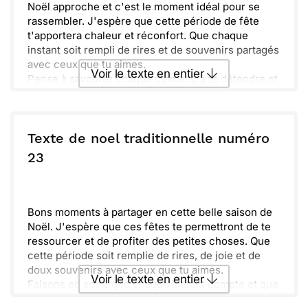
Noël approche et c'est le moment idéal pour se
rassembler. J'espère que cette période de fête
t'apportera chaleur et réconfort. Que chaque
instant soit rempli de rires et de souvenirs partagés
avec ceux que tu aimes.
Voir le texte en entier
Pense à savourer chaque moment, à te détendre et
à profiter des petites choses. Je suis impatient(e)
de te revoir et de vivre ensemble de nouveaux
Envoyer ce texte par La Poste
instants inoubliables. Passe de très belles fêtes!
Texte de noel traditionnelle numéro
ou :
23
Copier
Recevoir par mail
Envoyer
Envoyer via Whatsapp
Bons moments à partager en cette belle saison de
Noël. J'espère que ces fêtes te permettront de te
ressourcer et de profiter des petites choses. Que
cette période soit remplie de rires, de joie et de
doux souvenirs avec ceux que tu aimes.
Voir le texte en entier
Faisons en sorte que chaque instant compte et que
l'esprit de Noël nous accompagne tout au long de