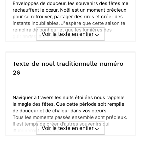
vous.
Enveloppés de douceur, les souvenirs des fêtes me
Unis dans l'esprit des fêtes, je vous souhaite des
réchauffent le cœur. Noël est un moment précieux
jours pleins de douceur et de chaleur. Joyeuses
pour se retrouver, partager des rires et créer des
fêtes à vous et vos proches !
instants inoubliables. J'espère que cette saison te
remplira de bonheur et que les lumières des
Voir le texte en entier
guirlandes illumineront tes journées.
Tout en célébrant ensemble, pensons aux belles
promesses de l'année à venir. Que la paix et
Envoyer ce texte par La Poste
l'amour soient présents autour de toi, et que
chaque instant soit empli de magie. Je te souhaite
Texte de noel traditionnelle numéro
un très joyeux Noël, rempli de chaleur et de
ou :
26
Copier
Recevoir par mail
tendres moments en famille.
Envoyer
Envoyer via Whatsapp
Naviguer à travers les nuits étoilées nous rappelle
la magie des fêtes. Que cette période soit remplie
de douceur et de chaleur dans vos cœurs.
Tous les moments passés ensemble sont précieux.
Il est temps de créer d’autres souvenirs qui
Voir le texte en entier
illumineront nos vies.
N’hésitez pas à célébrer chaque petite victoire et à