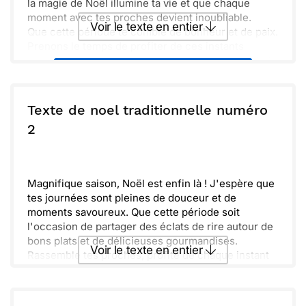
la magie de Noël illumine ta vie et que chaque
moment avec tes proches devient inoubliable.
Voir le texte en entier
Que cette période te comble de bonheur et de paix.
Prenons le temps de profiter de ces instants
simples, entourés de chaleur et de tendresse. Je te
Envoyer ce texte par La Poste
souhaite un Noël rempli de douceur et de moments
précieux.
ou :
Texte de noel traditionnelle numéro
Copier
Recevoir par mail
2
Envoyer
Envoyer via Whatsapp
Magnifique saison, Noël est enfin là ! J'espère que
tes journées sont pleines de douceur et de
moments savoureux. Que cette période soit
l'occasion de partager des éclats de rire autour de
bons plats et de délicieuses gourmandises.
Voir le texte en entier
Rassemble tes proches, profite de chaque instant
et émerveille-toi devant la magie des lumières. Je
te souhaite des souvenirs heureux et des instants
Envoyer ce texte par La Poste
chaleureux. Prends bien soin de toi et savoure