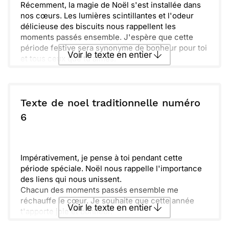
Récemment, la magie de Noël s'est installée dans
nos cœurs. Les lumières scintillantes et l'odeur
délicieuse des biscuits nous rappellent les
moments passés ensemble. J'espère que cette
période festive sera synonyme de bonheur pour toi
Voir le texte en entier
et tous ceux que tu aimes.
Découvrons la joie d'offrir et de recevoir, mais
surtout celle de partager des instants précieux.
Envoyer ce texte par La Poste
Chacun de ces souvenirs renforce nos liens et
nous fait grandir ensemble.
Texte de noel traditionnelle numéro
N'oublions pas de nous retrouver autour d'un bon
ou :
6
Copier
Recevoir par mail
repas, de rire et de discuter. Profiter des éclats de
rire en famille rend ces moments si spéciaux.
Envoyer
Envoyer via Whatsapp
Harmonisons nos vœux et nos rêves pour l'année à
venir. Que la magie de Noël infuse chaque jour de
Impérativement, je pense à toi pendant cette
joie et d'amour.
période spéciale. Noël nous rappelle l'importance
des liens qui nous unissent.
Chacun des moments passés ensemble me
réchauffe le cœur. Je souhaite que cette année
Voir le texte en entier
t'apporte joie et bonheur.
Profite de chaque instant avec ceux que tu aimes.