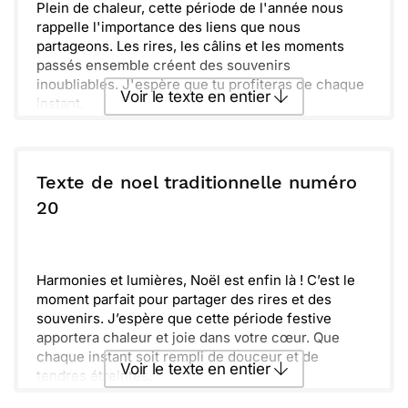
Plein de chaleur, cette période de l'année nous
rappelle l'importance des liens que nous
partageons. Les rires, les câlins et les moments
passés ensemble créent des souvenirs
inoubliables. J'espère que tu profiteras de chaque
Voir le texte en entier
instant.
Que ce temps des fêtes soit rempli de douceur et
d'amour. Décore ton chez-toi, partage de bons
Envoyer ce texte par La Poste
repas et fais-toi chouchouter. N'oublie pas
d'apporter un peu de magie dans ton quotidien.
Texte de noel traditionnelle numéro
C'est le moment de se retrouver, d'échanger nos
ou :
20
Copier
Recevoir par mail
vœux et de rêver à l'année qui arrive. Prends soin
de toi et de tes proches, et que la joie
Envoyer
Envoyer via Whatsapp
t'accompagne tout au long de cette saison.
Harmonies et lumières, Noël est enfin là ! C’est le
moment parfait pour partager des rires et des
souvenirs. J’espère que cette période festive
apportera chaleur et joie dans votre cœur. Que
chaque instant soit rempli de douceur et de
Voir le texte en entier
tendres étreintes.
Ensemble autour des festivités, nous célébrons