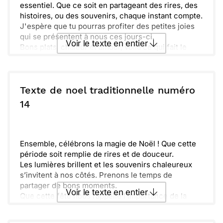
essentiel. Que ce soit en partageant des rires, des
histoires, ou des souvenirs, chaque instant compte.
J'espère que tu pourras profiter des petites joies
qui se présentent à nous ces jours-ci.
Voir le texte en entier
Bons plats, chaleur et amour, voilà ce qui fait le
charme de Noël. Que tes journées soient remplies
de douceurs et de moments précieux avec ceux
Envoyer ce texte par La Poste
que tu aimes. Joyeux Noël et plein de bonheur pour
l'année à venir !
Texte de noel traditionnelle numéro
ou :
14
Copier
Recevoir par mail
Envoyer
Envoyer via Whatsapp
Ensemble, célébrons la magie de Noël ! Que cette
période soit remplie de rires et de douceur.
Les lumières brillent et les souvenirs chaleureux
s’invitent à nos côtés. Prenons le temps de
partager de bons moments.
Voir le texte en entier
Que cette fête nous rappelle l’importance de la
famille et des amis. La joie se trouve dans les
petites choses du quotidien.