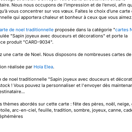
taire. Nous nous occupons de l’impression et de l’envoi, afin q
qu’à vous concentrer sur vos vœux. Faites le choix d’une carte
onnelle qui apportera chaleur et bonheur à ceux que vous aimez
arte de noel traditionnelle
proposée dans la catégorie "
cartes 
itulée "Sapin joyeux avec douceurs et décorations" et porte la
nce produit "CARD-9034".
 une carte de Noel. Nous disposons de nombreuses cartes de
tion réalisée par
Hola Elea
.
e de noel traditionnelle "Sapin joyeux avec douceurs et décora
stock ! Vous pouvez la personnaliser et l'envoyer dès maintenan
stinataire...
es thèmes abordés sur cette carte : fête des pères, noël, neige,
étoile, arc-en-ciel, feuille, tradition, sombre, joyeux, canne, ca
, éphémères