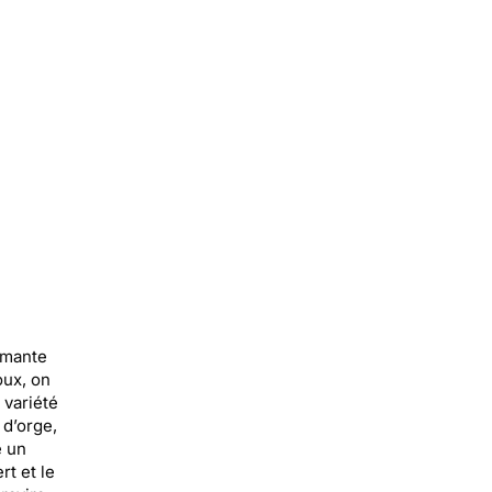
armante
oux, on
 variété
 d’orge,
e un
t et le