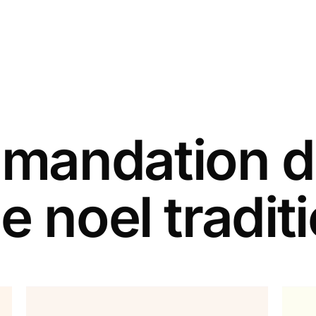
andation d
e noel tradit