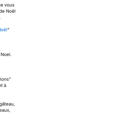
ue vous
 de Noël
.
Noël
"
 Noel.
tions"
t à
 gâteau,
deaux,