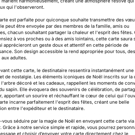
 marient harmonieusement, créant une atmosphère festive qui 
ux qui l'observeront.
arte est parfaite pour quiconque souhaite transmettre des vœu
lle peut être envoyée par des membres de la famille, amis ou
es, chacun souhaitant partager la chaleur et l'esprit des fêtes.
nsiez à vos proches ou à des amis lointains, cette carte saura 
i apprécieront un geste doux et attentif en cette période de
sance. Son design accessible la rend appropriée pour tous, de
 aux adultes.
vant cette carte, le destinataire ressentira instantanément une
 et de nostalgie. Les éléments iconiques de Noël inscrits sur la 
'arbre décoré et les cadeaux, rappellent les moments de convi
du sapin. Elle évoquera des souvenirs de célébration, de partag
, apportant un sourire et réchauffant le cœur de celui qui l'ouv
arte incarne parfaitement l'esprit des fêtes, créant une belle
on entre l'expéditeur et le destinataire.
-vous séduire par la magie de Noël en envoyant cette carte via
. Grâce à notre service simple et rapide, vous pourrez personn
essage et choisir d’envoyer votre carte directement chez le