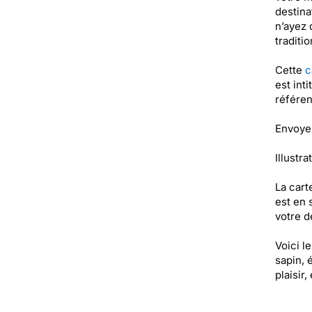
destina
n’ayez 
traditi
Cette
c
est int
référe
Envoyez
Illustra
La cart
est en 
votre de
Voici l
sapin, 
plaisir