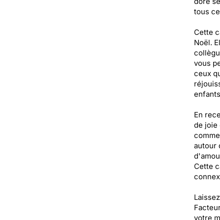
doré se
tous ce
Cette c
Noël. E
collègu
vous pe
ceux qu
réjouis
enfants
En rece
de joie
comme l
autour 
d'amour
Cette c
connexi
Laissez
Facteur
votre m