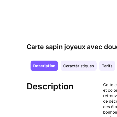
Carte sapin joyeux avec dou
Description
Caractéristiques
Tarifs
Description
Cette c
et colo
retrouv
de déco
des éto
bonhomm