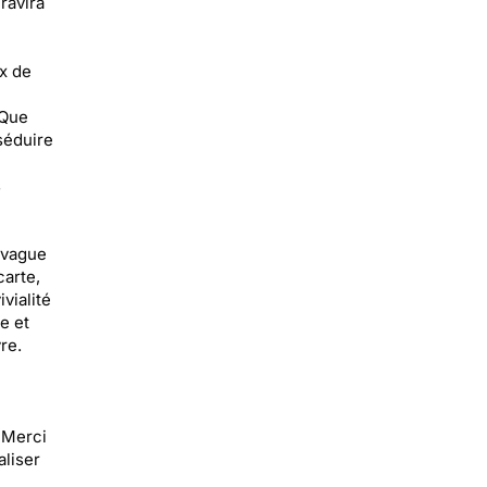
ravira
x de
 Que
séduire
s
 vague
carte,
vialité
e et
re.
 Merci
aliser