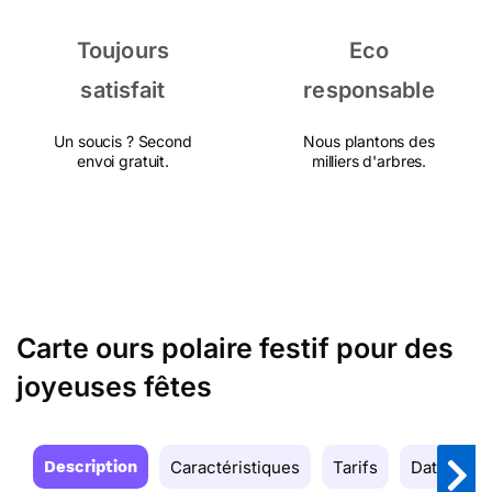
Toujours
Eco
satisfait
responsable
Un soucis ? Second
Nous plantons des
envoi gratuit.
milliers d'arbres.
Carte ours polaire festif pour des
joyeuses fêtes
Description
Caractéristiques
Tarifs
Date de la