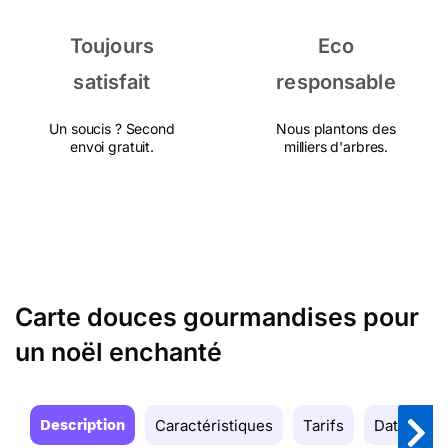
Toujours
Eco
satisfait
responsable
Un soucis ? Second
Nous plantons des
envoi gratuit.
milliers d'arbres.
Carte douces gourmandises pour
un noël enchanté
Description
Caractéristiques
Tarifs
Date de la