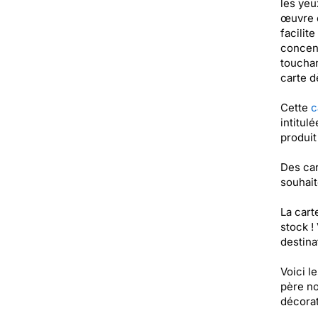
les yeu
œuvre d
facilit
concent
touchan
carte d
Cette
c
intitul
produit
Des car
souhait
La cart
stock !
destinat
Voici l
père noë
décora