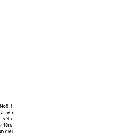
Noël !
 orné d
, vêtu
arrière-
n ciel