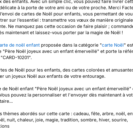
x des enfants. Avec un simple clic, vous pouvez faire livrer cet
élicate à la porte de votre ami ou de votre proche. Merci Fact
e l’envoi de cartes de Noël pour enfants, vous permettant de vou
rer sur l’essentiel : transmettre vos vœux de manière originale
te. Ne manquez pas cette occasion de faire plaisir ; command
ès maintenant et laissez-vous porter par la magie de Noël !
arte de noël enfant
proposée dans la catégorie "
carte Noël
" es
ée "Père Noël joyeux avec un enfant émerveillé" et porte la réf
 "CARD-10201".
tes de Noël pour les enfants, des cartes colorées et amusante
er un joyeux Noël aux enfants de votre entourage.
e de Noël enfant "Père Noël joyeux avec un enfant émerveillé" 
 Vous pouvez la personnaliser et l'envoyer dès maintenant à vot
aire...
es thèmes abordés sur cette carte : cadeau, fête, arbre, noël, en
l, nuit, chaleur, joie, magie, tradition, sombre, hiver, sourire,
tions