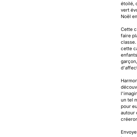
étoilé,
vert év
Noël em
Cette c
faire p
classe.
cette c
enfants
garçon,
d'affec
Harmoni
découvr
l'imagi
un tel 
pour eu
autour 
créeron
Envoyer