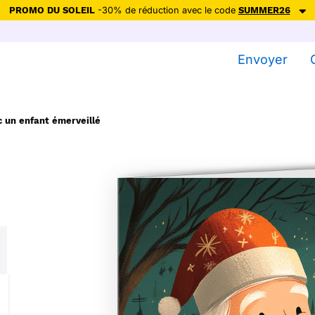
PROMO DU SOLEIL
-30% de réduction avec le code
SUMMER26
ction avec le code
SUMMER26
pour envoyer des cartes ensoleillées, jus
Envoyer
Envoyer des cartes
Ne plus afficher
c un enfant émerveillé