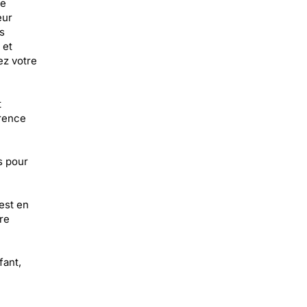
te
eur
s
 et
ez votre
t
érence
s pour
est en
re
fant,