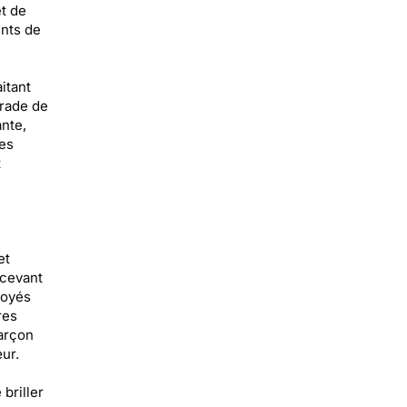
t de
ents de
itant
arade de
nte,
Les
t
et
ecevant
voyés
res
garçon
ur.
briller