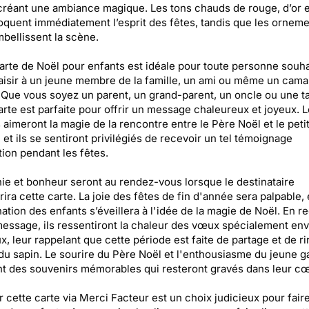
 créant une ambiance magique. Les tons chauds de rouge, d’or e
oquent immédiatement l’esprit des fêtes, tandis que les ornem
bellissent la scène.
arte de Noël pour enfants est idéale pour toute personne souha
laisir à un jeune membre de la famille, un ami ou même un cam
 Que vous soyez un parent, un grand-parent, un oncle ou une ta
arte est parfaite pour offrir un message chaleureux et joyeux. 
 aimeront la magie de la rencontre entre le Père Noël et le peti
 et ils se sentiront privilégiés de recevoir un tel témoignage
tion pendant les fêtes.
e et bonheur seront au rendez-vous lorsque le destinataire
ira cette carte. La joie des fêtes de fin d'année sera palpable, 
nation des enfants s’éveillera à l'idée de la magie de Noël. En r
message, ils ressentiront la chaleur des vœux spécialement en
x, leur rappelant que cette période est faite de partage et de ri
du sapin. Le sourire du Père Noël et l'enthousiasme du jeune 
t des souvenirs mémorables qui resteront gravés dans leur cœ
 cette carte via Merci Facteur est un choix judicieux pour faire 