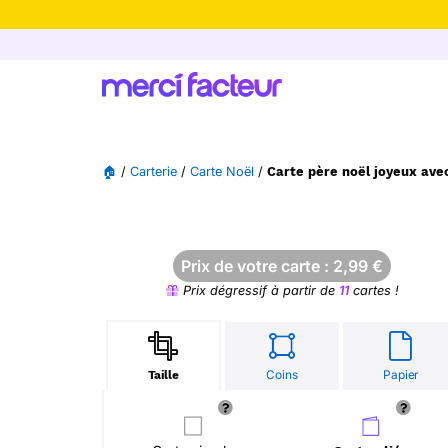
-30% de rédu
🏠
/
Carterie
/
Carte Noël
/
Carte père noël joyeux ave
Prix de votre carte :
2,99
€
Prix dégressif à partir de
11
cartes !
Coins
Papier
Taille