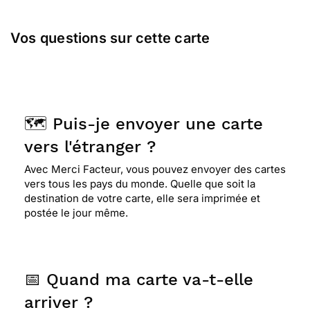
⭐⭐⭐⭐
Le 20/12/2022 : Rajouter un texte en bas
Vos questions sur cette carte
de l'image : joyeux noël et bonne année nouvelle !
⭐⭐⭐⭐⭐ Le 20/12/2022 : Magnifiques couleurs.
🗺️ Puis-je envoyer une carte
vers l'étranger ?
Avec Merci Facteur, vous pouvez envoyer des cartes
vers tous les pays du monde. Quelle que soit la
destination de votre carte, elle sera imprimée et
postée le jour même.
📅 Quand ma carte va-t-elle
arriver ?