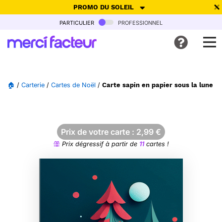
PROMO DU SOLEIL
particulier
professionnel
-30% de réduction avec le code
SUMMER26
pour envoyer des
cartes ensoleillées, jusqu'au 6 Août !
Envoyer des cartes
🏠
/
Carterie
/
Cartes de Noël
/
Carte sapin en papier sous la lune d'
Ne plus afficher
Prix de votre carte :
2,99
€
Prix dégressif à partir de
11
cartes !