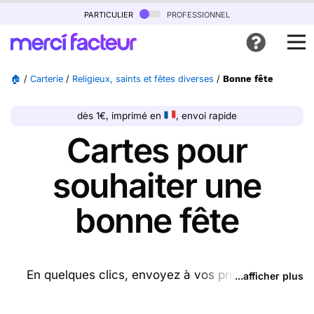
particulier
professionnel
🏠
/
Carterie
/
Religieux, saints et fêtes diverses
/
Bonne fête
dès 1€, imprimé en
, envoi rapide
Cartes pour
souhaiter une
bonne fête
En quelques clics, envoyez à vos proches des
...afficher plus
cartes bonne fête ou recevez un paquet de cartes
chez vous. Achetez vos cartes bonne fête sur