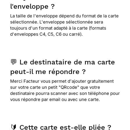
danse
l'enveloppe ?
La taille de l'enveloppe dépend du format de la carte
sélectionnée. L'enveloppe sélectionnée sera
⭐⭐⭐⭐
Le 12/01/2015 : Petite danceuse blonde
toujours d'un format adapté à la carte (formats
trop mignonne correspond bien a ce que je
d'enveloppes C4, C5, C6 ou carré).
chercher
⭐⭐⭐⭐
Le 27/09/2014 : Très mignonne pour une
💬 Le destinataire de ma carte
petite fille.
peut-il me répondre ?
Merci Facteur vous permet d'ajouter gratuitement
⭐⭐⭐⭐⭐ Le 20/06/2014 : Très jolie carte pour une
sur votre carte un petit "QRcode" que votre
choupette d'un an dont les couleurs comme le
destinataire pourra scanner avec son téléphone pour
rose l'attire énormément.
vous répondre par email ou avec une carte.
⭐⭐⭐⭐
Le 21/03/2014 : Pour ma petite fille elle
etait un peu a son image dommage vous pas
🔰 Cette carte est-elle pliée ?
beaucoup de choix