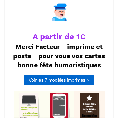
Vie ta vie avec passion et humour. Qui sait, peut-
être qu’un jour, tu seras le héros de ta propre
ou :
Copier
Recevoir par mail
aventure. Joyeuses célébrations!
Envoyer
Envoyer via Whatsapp
A partir de 1€
Merci Facteur
imprime et
poste
pour vous vos cartes
bonne fête humoristiques
Voir les 7 modèles imprimés >