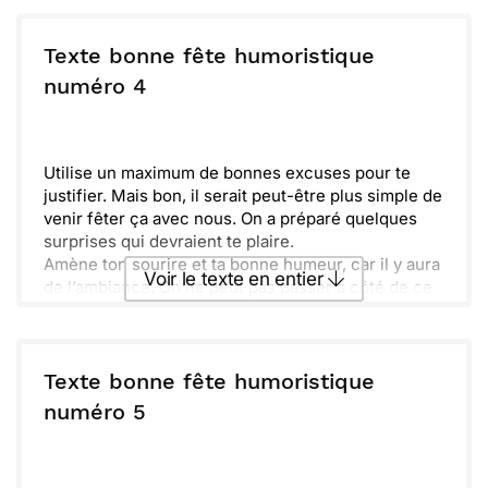
prépare-toi à t’éclater!
Envoyer ce texte par La Poste
Texte bonne fête humoristique
ou :
numéro 4
Copier
Recevoir par mail
Envoyer
Envoyer via Whatsapp
Utilise un maximum de bonnes excuses pour te
justifier. Mais bon, il serait peut-être plus simple de
venir fêter ça avec nous. On a préparé quelques
surprises qui devraient te plaire.
Amène ton sourire et ta bonne humeur, car il y aura
Voir le texte en entier
de l’ambiance. On ne peut pas passer à côté de ce
moment qu'on a tant attendu ! Après tout, une belle
fête, c'est toujours mieux ensemble. Et n’oublie pas
Envoyer ce texte par La Poste
: il reste encore un peu de gâteau !
Texte bonne fête humoristique
ou :
numéro 5
Copier
Recevoir par mail
Envoyer
Envoyer via Whatsapp