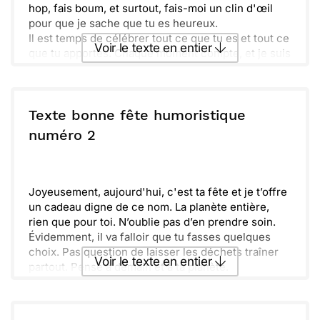
hop, fais boum, et surtout, fais-moi un clin d'œil
pour que je sache que tu es heureux.
Il est temps de célébrer tout ce que tu es et tout ce
Voir le texte en entier
que tu apportes. Chaque moment compte, et je suis
ravi(e) de le partager avec toi. La vie est plus belle
quand on se retrouve ensemble, n'est-ce pas '
Envoyer ce texte par La Poste
Alors, prépare-toi à faire la fête comme un
champion, et garde ce sourire éclatant. Amuse-toi
Texte bonne fête humoristique
bien ! Je te souhaite des rires à gogo et des
ou :
numéro 2
Copier
Recevoir par mail
souvenirs inoubliables. C'est parti pour l'aventure
de cette journée exceptionnelle !
Envoyer
Envoyer via Whatsapp
Joyeusement, aujourd'hui, c'est ta fête et je t’offre
un cadeau digne de ce nom. La planète entière,
rien que pour toi. N’oublie pas d’en prendre soin.
Évidemment, il va falloir que tu fasses quelques
choix. Pas question de laisser les déchets traîner
Voir le texte en entier
partout. Pense à demain et à ta planète.
Les oiseaux chantent, les arbres dansent, et tout
cela t’attend. Surtout, profite pleinement de ce
Envoyer ce texte par La Poste
cadeau là, il est unique!