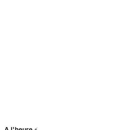
A l'heure
⚡