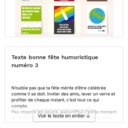
Texte bonne fête humoristique
numéro 3
N’oublie pas que ta fête mérite d’être célébrée
comme il se doit. Inviter des amis, lever un verre et
profiter de chaque instant, c’est tout ce qui
compte.
Peu importe les soucis, aujourd’hui c’est le moment
Voir le texte en entier
de lâcher prise et de vibrer. Alors prouve-le en te
amusant comme jamais. Le meilleur est à venir,