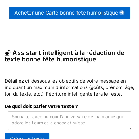
messages bonne fête humoristiques (ou d'autres
messages de la catégorie "
Bonne fête
") ou
Acheter une Carte bonne fête humoristique
partagez ces modèles de textes sur vos réseaux
sociaux.
En quelques clics, récupérez le texte bonne fête
humoristique qui vous convient, ou envoyez ce
texte personnalisé par La Poste avec Merci Facteur
Assistant intelligent à la rédaction de
(c'est rapide et pas cher). Merci Facteur vous
texte bonne fête humoristique
propose 7 modèles imprimés de bonne fête
humoristiques à envoyer avec le texte de votre
choix.
Détaillez ci-dessous les objectifs de votre message en
indiquant un maximum d'informations (goûts, prénom, âge,
ton du texte, etc.), l'écriture intelligente fera le reste.
De quoi doit parler votre texte ?