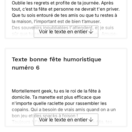
Oublie les regrets et profite de ta journée. Après
tout, c’est ta fête et personne ne devrait t'en priver.
Que tu sois entouré de tes amis ou que tu restes à
la maison, l’important est de bien t’amuser.
Des souvenirs inoubliables t'attendent, et je suis
Voir le texte en entier
sûr que tu sauras en profiter au maximum. Amuse-
toi vraiment, fais des choses qui te plaisent et ne te
préoccupe pas des petites contrariétés.
Envoyer ce texte par La Poste
Regarde autour de toi, et apprécie chaque moment.
La vie est trop courte pour ne pas célébrer ces
Texte bonne fête humoristique
petites joies, alors mets-toi en mode festif.
ou :
numéro 6
Copier
Recevoir par mail
Célébrer un si beau jour est un vrai plaisir. On
compte sur toi pour déchaîner tes talents de fête.
Envoyer
Envoyer via Whatsapp
Bonne fête encore une fois, et que l’année à venir
soit pleine d’aventures incroyables !
Mortellement geek, tu es le roi de la fête à
domicile. Ta manette est plus efficace que
n'importe quelle raclette pour rassembler les
copains. Qui a besoin de vrais amis quand on a un
bon jeu et des snacks à foison !
Voir le texte en entier
Toujours à l'affût des dernières nouveautés, tes
soirées choisies manient la culture et les