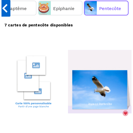
nous les imprimons et nous les envoyons chez
Baptême
vous ou directement chez vos destinataires.
Epiphanie
Pentecôte
Merci Facteur vous propose
7
cartes de pentecôte
7 cartes de pentecôte disponibles
à partir de 1€
.
(prix dégressif dès 11 cartes)
Comment ça marche :
Choisissez une carte de pentecôte;
✅
Personnalisez votre carte;
🎨
Payez votre commande;
💳
Nous imprimons & postons votre carte;
✉️
Elle arrive chez vous ou chez vos destinataires.
📬
Réduire