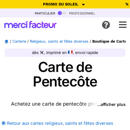
PROMO DU SOLEIL
particulier
professionnel
-30% de réduction avec le code
SUMMER26
pour envoyer des
cartes ensoleillées, jusqu'au 6 Août !
Envoyer des cartes
🏠
/
Carterie
/
Religieux, saints et fêtes diverses
/
Boutique de Carte 
Ne plus afficher
dès 1€, imprimé en
, envoi rapide
Carte de
Pentecôte
Achetez une carte de pentecôte ptrésente sur
...afficher plus
cette page, nous l'imprimons et nous la postons
pour vous. En quelques clics, achetez une ou
Retour aux cartes religieux, saints et fêtes diverses
plusieurs cartes de pentecôte sur Merci Facteur,