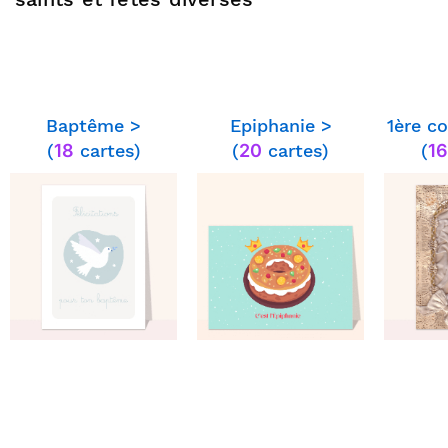
Baptême >
Epiphanie >
1ère c
(
18
cartes)
(
20
cartes)
(
16