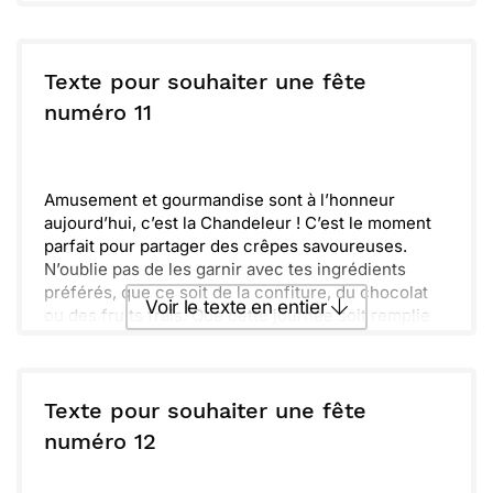
Texte pour souhaiter une fête
numéro 11
Amusement et gourmandise sont à l’honneur
aujourd’hui, c’est la Chandeleur ! C’est le moment
parfait pour partager des crêpes savoureuses.
N’oublie pas de les garnir avec tes ingrédients
préférés, que ce soit de la confiture, du chocolat
Voir le texte en entier
ou des fruits frais. Que cette journée soit remplie
de sourire et de chaleur, en famille ou entre amis !
Baguettes de crêpes dorées se dressent avec
Envoyer ce texte par La Poste
fierté dans nos assiettes. Profite bien de ce
moment convivial et laisse ton esprit s'évader au
Texte pour souhaiter une fête
rythme des crêpes qui dansent. Rassemble-toi
ou :
numéro 12
Copier
Recevoir par mail
autour de la table et régale-toi, car chaque
bouchée est une petite fête à célébrer !
Envoyer
Envoyer via Whatsapp