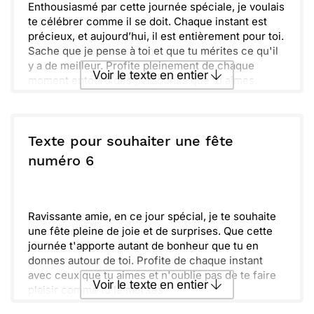
Enthousiasmé par cette journée spéciale, je voulais
te célébrer comme il se doit. Chaque instant est
précieux, et aujourd’hui, il est entièrement pour toi.
Sache que je pense à toi et que tu mérites ce qu'il
y a de meilleur. Profite pleinement de chaque
Voir le texte en entier
moment entouré des personnes que tu aimes.
Les souvenirs que nous avons partagés me
réchauffent le cœur. J’espère que cette nouvelle
Envoyer ce texte par La Poste
année de ta vie sera remplie de joie et d'éclats de
rire.
Texte pour souhaiter une fête
N’oublie jamais à quel point tu es aimé. Bon
ou :
numéro 6
Copier
Recevoir par mail
anniversaire et plein de belles surprises t’attendent
encore cette année.
Envoyer
Envoyer via Whatsapp
Ravissante amie, en ce jour spécial, je te souhaite
une fête pleine de joie et de surprises. Que cette
journée t'apporte autant de bonheur que tu en
donnes autour de toi. Profite de chaque instant
avec ceux que tu aimes et n'oublie pas de te faire
Voir le texte en entier
plaisir comme tu le mérites.
Aujourd'hui, laisse tomber le stress et amuse-toi