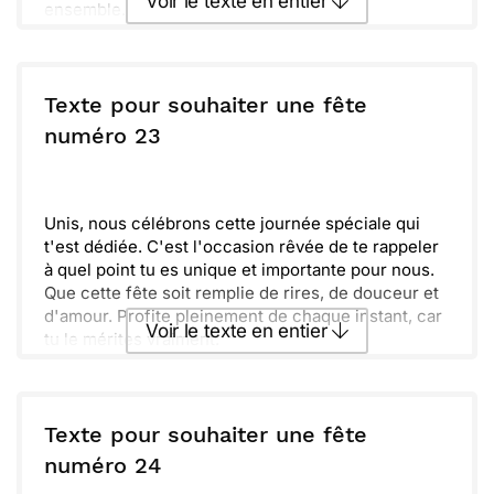
Voir le texte en entier
ensemble.
Que des petits plaisirs se glissent dans ton
quotidien et apportent chaleur et bonheur. N'oublie
Envoyer ce texte par La Poste
pas de prendre le temps de célébrer, même les
petites choses qui rendent la vie si spéciale. Que
Texte pour souhaiter une fête
chaque instant soit une occasion de partager joie
ou :
numéro 23
Copier
Recevoir par mail
et convivialité. Je te souhaite une fête magnifique !
Envoyer
Envoyer via Whatsapp
Unis, nous célébrons cette journée spéciale qui
t'est dédiée. C'est l'occasion rêvée de te rappeler
à quel point tu es unique et importante pour nous.
Que cette fête soit remplie de rires, de douceur et
d'amour. Profite pleinement de chaque instant, car
Voir le texte en entier
tu le mérites vraiment.
Les souvenirs que nous avons partagés
réchauffent notre cœur. Nous avons tant de
Envoyer ce texte par La Poste
moments à célébrer ensemble, et c’est à toi que
nous devons ces joies. N’hésite pas à rêver en
Texte pour souhaiter une fête
grand et à savourer chaque bonheur qui se
ou :
numéro 24
Copier
Recevoir par mail
présente. Passe une merveilleuse fête!