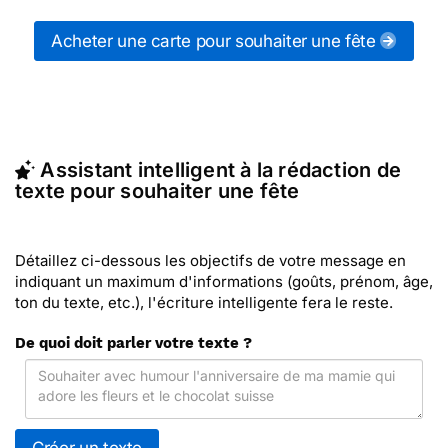
messages pour souhaiter une fête (ou d'autres
messages de la catégorie "
Bonne fête
") ou
Acheter une carte pour souhaiter une fête
partagez ces modèles de textes sur vos réseaux
sociaux.
En quelques clics, récupérez le texte pour souhaiter
une fête qui vous convient, ou envoyez ce texte
personnalisé par La Poste avec Merci Facteur
Assistant intelligent à la rédaction de
(c'est rapide et pas cher). Merci Facteur vous
texte pour souhaiter une fête
propose 32 modèles imprimés de pour souhaiter
une fête à envoyer avec le texte de votre choix.
Détaillez ci-dessous les objectifs de votre message en
indiquant un maximum d'informations (goûts, prénom, âge,
ton du texte, etc.), l'écriture intelligente fera le reste.
De quoi doit parler votre texte ?