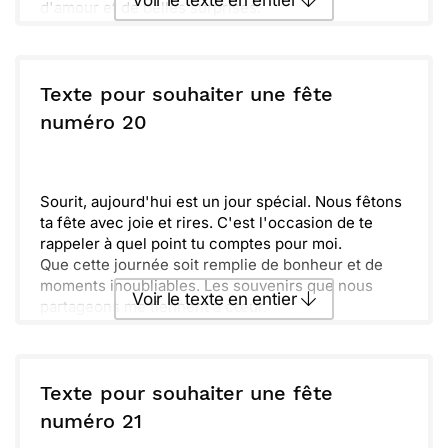
Voir le texte en entier
d'amour et de belles surprises.
Brille comme jamais aujourd'hui et profites-en à
fond. Tâche de savourer chaque instant, car tu le
Envoyer ce texte par La Poste
mérites vraiment. Hâte de te voir bientôt pour
partager ces moments magnifiques !
Texte pour souhaiter une fête
Amitiés,
ou :
numéro 20
Copier
Recevoir par mail
[Votre Nom]
Envoyer
Envoyer via Whatsapp
Sourit, aujourd'hui est un jour spécial. Nous fêtons
ta fête avec joie et rires. C'est l'occasion de te
rappeler à quel point tu comptes pour moi.
Que cette journée soit remplie de bonheur et de
moments inoubliables. Les souvenirs que nous
Voir le texte en entier
partageons me tiennent à cœur.
Prends le temps de savourer chaque instant et de
faire ce qui te rend heureux.
Envoyer ce texte par La Poste
Vient le moment de célébrer et de profiter des
petits plaisirs de la vie. Que tes rêves deviennent
Texte pour souhaiter une fête
réalité aujourd'hui et toujours.
ou :
numéro 21
Copier
Recevoir par mail