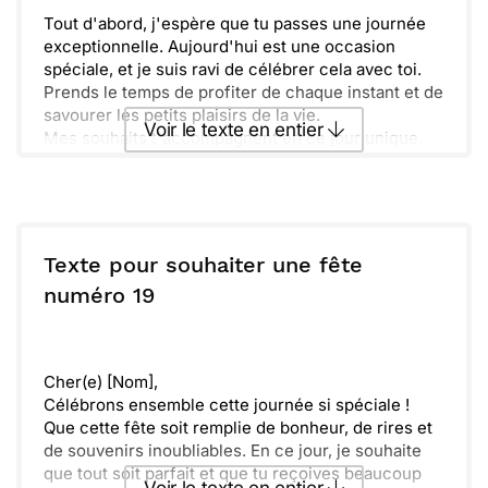
Tout d'abord, j'espère que tu passes une journée
exceptionnelle. Aujourd'hui est une occasion
spéciale, et je suis ravi de célébrer cela avec toi.
Prends le temps de profiter de chaque instant et de
savourer les petits plaisirs de la vie.
Voir le texte en entier
Mes souhaits t'accompagnent en ce jour unique.
Que cette fête soit remplie de rires, d'amour et de
surprises mémorables. N'oublie pas de t'entourer
Envoyer ce texte par La Poste
de ceux qui te sont chers, ils rendent tout plus
lumineux.
Ose rêver grand et n'hésite pas à te lancer dans de
ou :
Copier
Recevoir par mail
Texte pour souhaiter une fête
nouvelles aventures. Je suis sûr que cette année
numéro 19
t'apportera tout ce que tu désires. Bonne fête !
Envoyer
Envoyer via Whatsapp
Cher(e) [Nom],
Célébrons ensemble cette journée si spéciale !
Que cette fête soit remplie de bonheur, de rires et
de souvenirs inoubliables. En ce jour, je souhaite
que tout soit parfait et que tu reçoives beaucoup