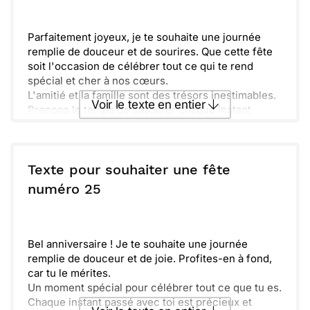
Envoyer
Envoyer via Whatsapp
Parfaitement joyeux, je te souhaite une journée
remplie de douceur et de sourires. Que cette fête
soit l'occasion de célébrer tout ce qui te rend
spécial et cher à nos cœurs.
L'amitié et la famille sont des trésors inestimables.
Voir le texte en entier
Prenons le temps de savourer chaque instant
ensemble et de créer des souvenirs mémorables.
Profite bien de cette journée où l'on célèbre ta
Envoyer ce texte par La Poste
lumière. Que joie et bonheur soient au rendez-
vous, tout comme un excellent gâteau pour
Texte pour souhaiter une fête
marquer ce moment!
ou :
numéro 25
Copier
Recevoir par mail
Envoyer
Envoyer via Whatsapp
Bel anniversaire ! Je te souhaite une journée
remplie de douceur et de joie. Profites-en à fond,
car tu le mérites.
Un moment spécial pour célébrer tout ce que tu es.
Chaque instant passé avec toi est précieux et