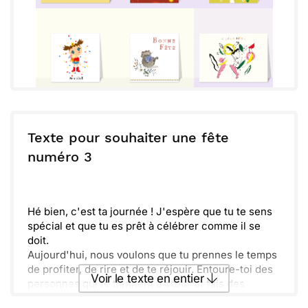
Texte pour souhaiter une fête
numéro 3
Hé bien, c'est ta journée ! J'espère que tu te sens
spécial et que tu es prêt à célébrer comme il se
doit.
Aujourd'hui, nous voulons que tu prennes le temps
de profiter, de rire et de te réjouir. Entoure-toi des
Voir le texte en entier
personnes qui te tiennent à cœur et fais des
souvenirs inoubliables.