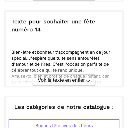
avenir éclatant.
Envoyer ce texte par La Poste
Texte pour souhaiter une fête
ou :
numéro 14
Copier
Recevoir par mail
Envoyer
Envoyer via Whatsapp
Bien-être et bonheur t'accompagnent en ce jour
spécial. J'espère que tu te sens entouré(e)
d'amour et de rires. C'est l'occasion parfaite de
célébrer tout ce qui te rend unique.
Amuse-toi bien et profite de chaque instant, car
Voir le texte en entier
aujourd'hui, c'est ta fête. Les sourires et les
aventures sont à l'ordre du jour. Un moment de
magie te attend !
Envoyer ce texte par La Poste
Partage des souvenirs inoubliables et n'oublie pas
de te faire plaisir. Tu le mérites vraiment. Que cette
Les catégories de notre catalogue :
journée soit remplie de joie et de surprises !
ou :
Copier
Recevoir par mail
Bonnes fête avec des fleurs
Envoyer
Envoyer via Whatsapp