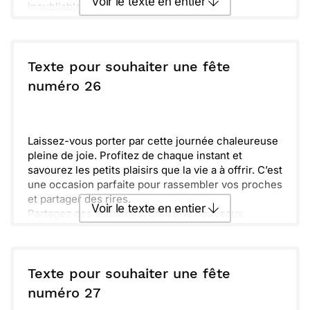
Voir le texte en entier
inoubliable.
Que cette nouvelle année t'apporte bonheur et
santé. Fais briller ton sourire, il illumine le monde.
Envoyer ce texte par La Poste
Amis et famille sont là pour partager ces instants.
Passe une journée fabuleuse, entouré des gens
Texte pour souhaiter une fête
que tu aimes.
ou :
numéro 26
Copier
Recevoir par mail
Envoyer
Envoyer via Whatsapp
Laissez-vous porter par cette journée chaleureuse
pleine de joie. Profitez de chaque instant et
savourez les petits plaisirs que la vie a à offrir. C’est
une occasion parfaite pour rassembler vos proches
et partager des rires.
Voir le texte en entier
Partagez des souvenirs, créez de nouveaux
moments et above tout, soyez heureux. Que cette
fête soit le reflet de votre personnalité pétillante et
Envoyer ce texte par La Poste
de votre générosité. Bon anniversaire ! Profitez
bien de votre journée et vous méritez le meilleur.
Texte pour souhaiter une fête
ou :
numéro 27
Copier
Recevoir par mail