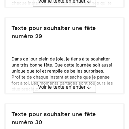
Voir le texte en entier
chaque instant. Entoure-toi des personnes qui te
chérissent et n'oublie pas de faire quelques pas de
danse. La vie est un cadeau précieux.
Envoyer ce texte par La Poste
Sincèrement, j'espère que cette nouvelle année
t'apportera joies et succès. Chaque moment est
Texte pour souhaiter une fête
une opportunité d'apprendre et de grandir.
ou :
numéro 29
Copier
Recevoir par mail
Amuse-toi bien et savoure chaque seconde. Je
pense fort à toi et je suis ravi(e) de partager ce
Envoyer
Envoyer via Whatsapp
moment avec toi. Bon anniversaire !
Dans ce jour plein de joie, je tiens à te souhaiter
une très bonne fête. Que cette journée soit aussi
unique que toi et remplie de belles surprises.
Profite de chaque instant et sache que je pense
fort à toi. Les moments partagés sont toujours les
Voir le texte en entier
plus précieux.
Garde en mémoire ces instants magiques, car ils
font grandir notre amitié. Amuse-toi bien
Envoyer ce texte par La Poste
aujourd'hui, tu le mérites.
Texte pour souhaiter une fête
ou :
numéro 30
Copier
Recevoir par mail