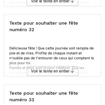
Voir le texte en entier
pas à te laisser aller. Les souvenirs que tu crées
aujourd'hui resteront gravés pour toujours dans
nos cœurs.
Envoyer ce texte par La Poste
Fais de cette journée un souvenir inoubliable,
rempli d’amour et de bonheur. Tu mérites le
Texte pour souhaiter une fête
meilleur, alors savoure chaque minute et sois
ou :
numéro 32
Copier
Recevoir par mail
entouré de chaleur.
Envoyer
Envoyer via Whatsapp
Délicieuse fête ! Que cette journée soit remplie de
joie et de rires. Profite de chaque instant et
n'oublie pas de t'entourer de ceux qui comptent le
plus pour toi.
Famille et amis sont là pour célébrer. Que les
Voir le texte en entier
souvenirs d'aujourd'hui te réchauffent le cœur
pour les années à venir. Toujours prêt pour de
nouvelles aventures, fais de cette journée quelque
Envoyer ce texte par La Poste
chose de mémorable.
Texte pour souhaiter une fête
ou :
numéro 33
Copier
Recevoir par mail