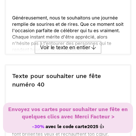
Envoyer
Envoyer via Whatsapp
Généreusement, nous te souhaitons une journée
remplie de sourires et de rires. Que ce moment soit
l'occasion parfaite de célébrer qui tu es vraiment.
Chaque instant mérite d'être apprécié, alors
n'hésite pas à t’entourer des personnes qui te
Voir le texte en entier
rendent heureux, ils sont précieux.
Jardinons ensemble nos souvenirs et créons de
nouveaux moments inoubliables. Que ces
Envoyer ce texte par La Poste
souvenirs demeurent gravés dans nos cœurs.
N'oublie jamais que tu es aimé et que chaque jour
Texte pour souhaiter une fête
est un cadeau. Bonne fête, profite pleinement de ta
ou :
numéro 40
Copier
Recevoir par mail
journée !
Envoyer
Envoyer via Whatsapp
Sourire, c'est ce que je souhaite te voir faire
Envoyez vos cartes pour souhaiter une fête en
aujourd'hui. Profite de chaque moment qui s'offre
quelques clics avec Merci Facteur >
à toi, célèbre cette belle journée comme il se doit.
👍
-30%
avec le code
carte2025
Entoure-toi des gens qui te sont chers, ceux qui
font briller tes yeux et réchauffent ton cœur.