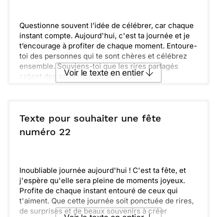
Envoyer
Envoyer via Whatsapp
Questionne souvent l’idée de célébrer, car chaque
instant compte. Aujourd'hui, c'est ta journée et je
t’encourage à profiter de chaque moment. Entoure-
toi des personnes qui te sont chères et célébrez
ensemble. Souviens-toi que les rires partagés
Voir le texte en entier
créent des souvenirs inoubliables.
On souhaite que cette année t’apporte joie,
surprises et réussites. Ici, tout le monde pense à
Envoyer ce texte par La Poste
toi, alors n'hésite pas à faire savoir ce que tu
souhaites pour cette année spéciale. Que la fête
Texte pour souhaiter une fête
commence et que les souvenirs se multiplient !
ou :
numéro 22
Copier
Recevoir par mail
Envoyer
Envoyer via Whatsapp
Inoubliable journée aujourd'hui ! C'est ta fête, et
j'espère qu'elle sera pleine de moments joyeux.
Profite de chaque instant entouré de ceux qui
t'aiment. Que cette journée soit ponctuée de rires,
de surprises et de beaux souvenirs à créer