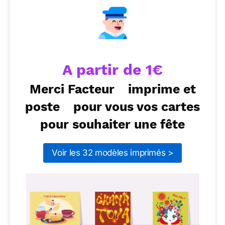
nous passons ensemble. Amuse-toi bien et encore
une fois, bonne fête !
ou :
Copier
Recevoir par mail
Envoyer
Envoyer via Whatsapp
A partir de 1€
Merci Facteur
imprime et
poste
pour vous vos cartes
pour souhaiter une fête
Voir les 32 modèles imprimés >