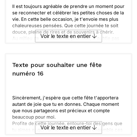
Il est toujours agréable de prendre un moment pour
se reconnecter et célébrer les petites choses de la
vie. En cette belle occasion, je t'envoie mes plus
chaleureuses pensées. Que cette journée te soit
douce, pleine de rires et de souvenirs à chérir.
Voir le texte en entier
Au milieu de ces moments précieux, n'oublie pas
d'apprécier chaque instant à sa juste valeur. Ose
vivre pleinement et profiter de la magie qui
Envoyer ce texte par La Poste
t'entoure. Je suis ravi(e) de partager ces moments
avec toi et de rendre cette journée inoubliable.
Texte pour souhaiter une fête
ou :
numéro 16
Copier
Recevoir par mail
Envoyer
Envoyer via Whatsapp
Sincèrement, j'espère que cette fête t'apportera
autant de joie que tu en donnes. Chaque moment
que nous partageons est précieux et compte
beaucoup pour moi.
Profite de cette journée, entoure-toi des gens que
Voir le texte en entier
tu aimes et qui t'aimente. Célébrons ensemble ces
instants magiques qui rendent la vie si belle.