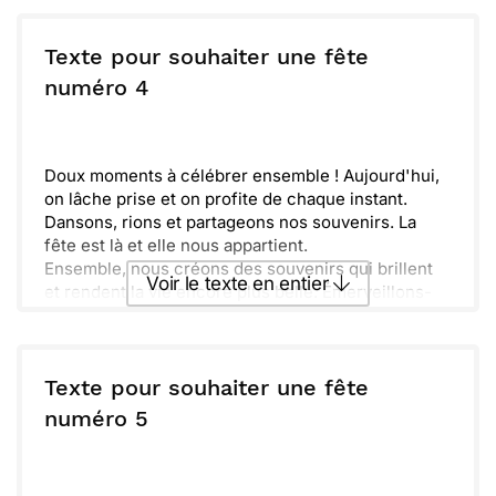
N'oublie pas que nous pensons à toi et que nous
Envoyer ce texte par La Poste
t'envoyons plein d'ondes positives. Passe une
magnifique fête !
Texte pour souhaiter une fête
ou :
numéro 4
Copier
Recevoir par mail
Envoyer
Envoyer via Whatsapp
Doux moments à célébrer ensemble ! Aujourd'hui,
on lâche prise et on profite de chaque instant.
Dansons, rions et partageons nos souvenirs. La
fête est là et elle nous appartient.
Ensemble, nous créons des souvenirs qui brillent
Voir le texte en entier
et rendent la vie encore plus belle. Émerveillons-
nous face à chaque petite joie. Que cette journée
soit pleine d'éclats et d'amour. Joyeuse fête !
Envoyer ce texte par La Poste
Texte pour souhaiter une fête
ou :
numéro 5
Copier
Recevoir par mail
Envoyer
Envoyer via Whatsapp