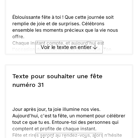
Envoyer
Envoyer via Whatsapp
Éblouissante fête à toi ! Que cette journée soit
remplie de joie et de surprises. Célébrons
ensemble les moments précieux que la vie nous
offre.
Chaque instant compte, et aujourd'hui est
Voir le texte en entier
l'occasion de savourer cette belle étape. Ton
énergie et ta bonne humeur illuminent notre
quotidien.
Envoyer ce texte par La Poste
Mets en avant ce qui te rend heureux, ne manque
pas de profiter pleinement. Entoure-toi des
Texte pour souhaiter une fête
personnes qui te soutiennent et t'apportent du
ou :
numéro 31
Copier
Recevoir par mail
bonheur.
Ose rêver et réaliser tous tes projets, car la vie est
Envoyer
Envoyer via Whatsapp
une aventure à partager. Souffle bien tes bougies
et fais un vœu. Joyeux anniversaire !
Jour après jour, ta joie illumine nos vies.
Aujourd'hui, c'est ta fête, un moment pour célébrer
tout ce que tu es. Entoure-toi des personnes qui
comptent et profite de chaque instant.
Fête et rires seront au rendez-vous, alors n’hésite