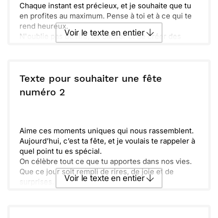
Chaque instant est précieux, et je souhaite que tu
en profites au maximum. Pense à toi et à ce qui te
rend heureux.
Voir le texte en entier
N'oublie pas de rire, de danser et de créer des
souvenirs inoubliables. Ce jour t'appartient, fais-en
ce que tu veux !
Envoyer ce texte par La Poste
Sache que je pense à toi aujourd'hui et toujours.
Que cette année soit pleine de belles promesses et
Texte pour souhaiter une fête
d'aventures.
ou :
numéro 2
Copier
Recevoir par mail
Envoyer
Envoyer via Whatsapp
Aime ces moments uniques qui nous rassemblent.
Aujourd’hui, c’est ta fête, et je voulais te rappeler à
quel point tu es spécial.
On célèbre tout ce que tu apportes dans nos vies.
Que ce jour soit rempli de rires, de joie et de
Voir le texte en entier
surprises.
N’oublie pas de profiter de chaque instant et de
faire des souvenirs inoubliables.
Envoyer ce texte par La Poste
Rappelle-toi, les meilleures années sont celles que