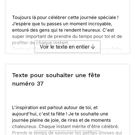
Envoyer
Envoyer via Whatsapp
Toujours là pour célébrer cette journée spéciale !
J’espère que tu passes un moment incroyable,
entouré des gens qui te rendent heureux. C'est
super important de prendre du temps pour toi et de
profiter de chaque instant.
Voir le texte en entier
Garde en tête que cette fête est l’occasion parfaite
de créer de merveilleux souvenirs. Que chaque
moment soit rempli de joie, de rires et de douceurs.
Envoyer ce texte par La Poste
N'oublie pas de savourer un bon gâteau et de te
reposer un peu !
Texte pour souhaiter une fête
ou :
numéro 37
Copier
Recevoir par mail
Envoyer
Envoyer via Whatsapp
L'inspiration est partout autour de toi, et
aujourd'hui, c'est ta fête ! Je te souhaite une
journée pleine de joie, de rires et de moments
chaleureux. Chaque instant mérite d'être célébré.
Prends le temps de savourer les petites choses qui