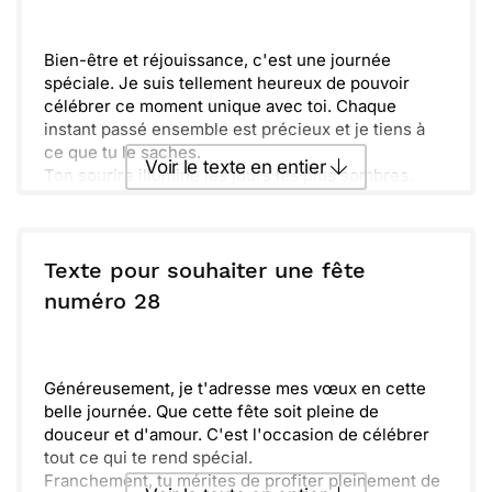
Envoyer
Envoyer via Whatsapp
Bien-être et réjouissance, c'est une journée
spéciale. Je suis tellement heureux de pouvoir
célébrer ce moment unique avec toi. Chaque
instant passé ensemble est précieux et je tiens à
ce que tu le saches.
Voir le texte en entier
Ton sourire illumine les jours les plus sombres.
Taminé par cette amitié, je suis reconnaissant de
t'avoir dans ma vie. Tu es une personne formidable
Envoyer ce texte par La Poste
et tu mérites tout le bonheur du monde.
N'oublie pas de profiter pleinement de ta fête.
Texte pour souhaiter une fête
Savoure chaque instant et crée des souvenirs
ou :
numéro 28
Copier
Recevoir par mail
inoubliables. Les moments passés en famille et
entre amis sont les plus précieux.
Envoyer
Envoyer via Whatsapp
Prends le temps de te reposer et de te détendre
après cette célébration. Je suis impatient de
Généreusement, je t'adresse mes vœux en cette
connaitre les récits de cette journée mémorable.
belle journée. Que cette fête soit pleine de
Sache que je pense à toi aujourd'hui !
douceur et d'amour. C'est l'occasion de célébrer
tout ce qui te rend spécial.
Franchement, tu mérites de profiter pleinement de