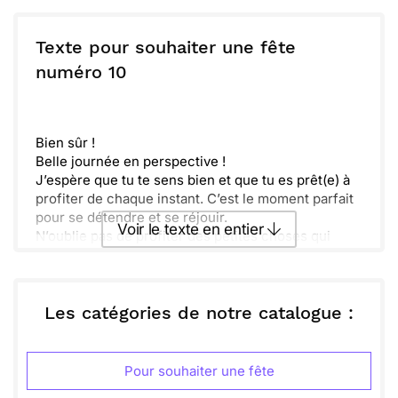
Envoyer ce texte par La Poste
Texte pour souhaiter une fête
ou :
numéro 10
Copier
Recevoir par mail
Envoyer
Envoyer via Whatsapp
Bien sûr !
Belle journée en perspective !
J’espère que tu te sens bien et que tu es prêt(e) à
profiter de chaque instant. C’est le moment parfait
pour se détendre et se réjouir.
Voir le texte en entier
N’oublie pas de profiter des petites choses qui
rendent la vie merveilleuse. Une balade, un bon
repas, ou juste un moment de tranquillité.
Envoyer ce texte par La Poste
On pense à toi et on t’envoie plein de bonnes
ondes. Hâte de te revoir bientôt pour partager tout
Les catégories de notre catalogue :
ça ensemble !
ou :
Copier
Recevoir par mail
Pour souhaiter une fête
Envoyer
Envoyer via Whatsapp