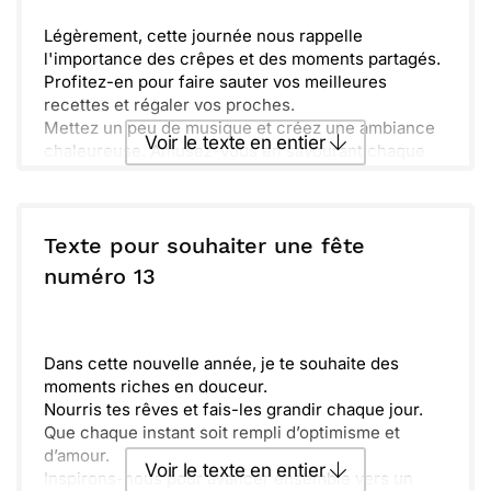
Légèrement, cette journée nous rappelle
l'importance des crêpes et des moments partagés.
Profitez-en pour faire sauter vos meilleures
recettes et régaler vos proches.
Mettez un peu de musique et créez une ambiance
Voir le texte en entier
chaleureuse. Amusez-vous en savourant chaque
bouchée et en glissant un peu de confiture sur vos
crêpes.
Envoyer ce texte par La Poste
Réunissez vos amis autour de la table, car c'est
l'occasion idéale de renforcer les liens. Que cette
Texte pour souhaiter une fête
Chandeleur soit pleine de douceur et de rires !
ou :
numéro 13
Copier
Recevoir par mail
Envoyer
Envoyer via Whatsapp
Dans cette nouvelle année, je te souhaite des
moments riches en douceur.
Nourris tes rêves et fais-les grandir chaque jour.
Que chaque instant soit rempli d’optimisme et
d’amour.
Voir le texte en entier
Inspirons-nous pour avancer ensemble vers un