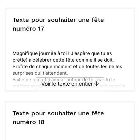
Rappelle-toi de prendre le temps d'apprécier
Envoyer ce texte par La Poste
chaque détail. Amuse-toi bien et crée des
souvenirs inoubliables !
Texte pour souhaiter une fête
ou :
numéro 17
Copier
Recevoir par mail
Envoyer
Envoyer via Whatsapp
Magnifique journée à toi ! J’espère que tu es
prêt(e) à célébrer cette fête comme il se doit.
Profite de chaque moment et de toutes les belles
surprises qui t’attendent.
Faille de joie et d’amour autour de toi, car tu le
Voir le texte en entier
mérites amplement. Que cette journée soit remplie
d’éclats de rire et de convivialité avec ceux qui te
sont chers. Rassemble tes amis et ta famille pour
Envoyer ce texte par La Poste
partager de doux souvenirs.
Quotidien différent aujourd’hui, alors savoure-le à
Texte pour souhaiter une fête
fond. Souviens-toi, chaque fête est une occasion
ou :
numéro 18
Copier
Recevoir par mail
de créer de merveilleuses histoires. Profite un
maximum et prends soin de toi !
Envoyer
Envoyer via Whatsapp