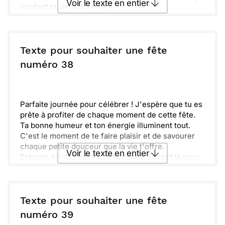
Voir le texte en entier
rendent ta vie aussi jolie.
Ose rêver grand et n'oublie pas que tu as tout le
potentiel pour réaliser tes envies. Que cette
Envoyer ce texte par La Poste
nouvelle année t'apporte le bonheur que tu
mérites, et que tous tes souhaits prennent vie. Quoi
Texte pour souhaiter une fête
que tu choisisses de faire aujourd'hui, amuse-toi et
ou :
numéro 38
Copier
Recevoir par mail
profite à fond !
Envoyer
Envoyer via Whatsapp
Parfaite journée pour célébrer ! J'espère que tu es
prête à profiter de chaque moment de cette fête.
Ta bonne humeur et ton énergie illuminent tout.
C'est le moment de te faire plaisir et de savourer
chaque petite douceur que la vie t'offre.
Voir le texte en entier
Entoure-toi des gens que tu aimes, ils sont là pour
te soutenir et partager ces instants magiques avec
toi. N'oublie pas de rire, chanter et danser !
Envoyer ce texte par La Poste
Ici, on ne fait que commencer, alors n'hésite pas à
être la star de cette journée. Profite bien et
Texte pour souhaiter une fête
rappelle-toi que ce jour t'appartient !
ou :
numéro 39
Copier
Recevoir par mail