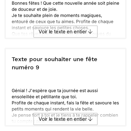
Bonnes fêtes ! Que cette nouvelle année soit pleine
de douceur et de joie.
Je te souhaite plein de moments magiques,
entouré de ceux que tu aimes. Profite de chaque
instant et savoure les petites choses.
Voir le texte en entier
Que tes rêves prennent vie et que tu trouves du
bonheur dans chaque journée.
À très bientôt, et n’oublie pas de partager un peu de
Envoyer ce texte par La Poste
miel et de bonne humeur avec ceux qui t’entourent
!
Texte pour souhaiter une fête
ou :
numéro 9
Copier
Recevoir par mail
Envoyer
Envoyer via Whatsapp
Génial ! J'espère que ta journée est aussi
ensoleillée et pétillante que toi.
Profite de chaque instant, fais la fête et savoure les
petits moments qui rendent la vie belle.
Je pense fort à toi et je tiens à te rappeler combien
Voir le texte en entier
tu comptes pour moi. À très bientôt !