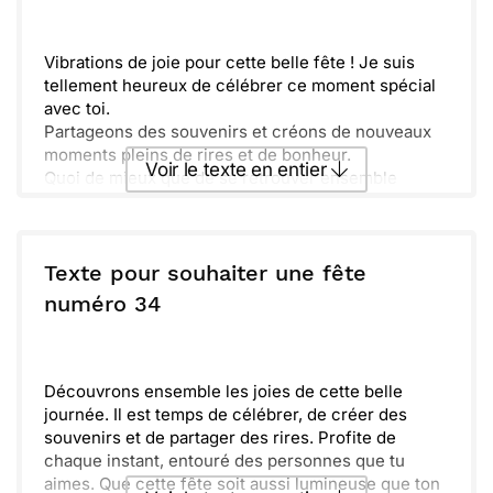
Envoyer
Envoyer via Whatsapp
Vibrations de joie pour cette belle fête ! Je suis
tellement heureux de célébrer ce moment spécial
avec toi.
Partageons des souvenirs et créons de nouveaux
moments pleins de rires et de bonheur.
Voir le texte en entier
Quoi de mieux que de se retrouver ensemble
autour d’un bon gâteau et de s’amuser ' Profite bien
de cette journée incroyable !
Envoyer ce texte par La Poste
Texte pour souhaiter une fête
ou :
numéro 34
Copier
Recevoir par mail
Envoyer
Envoyer via Whatsapp
Découvrons ensemble les joies de cette belle
journée. Il est temps de célébrer, de créer des
souvenirs et de partager des rires. Profite de
chaque instant, entouré des personnes que tu
aimes. Que cette fête soit aussi lumineuse que ton