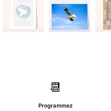
⭐⭐⭐⭐ le 02/01/17 : Elle exprime ce
que je ressentais
📆
Programmez