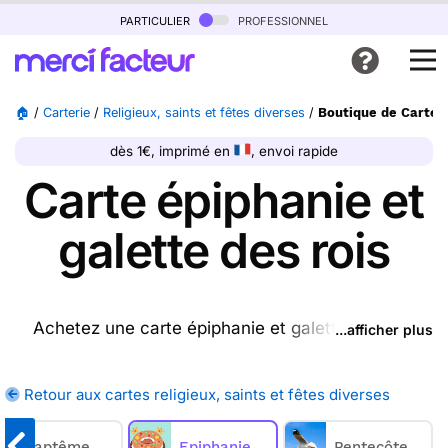
particulier
professionnel
🏠
/
Carterie
/
Religieux, saints et fêtes diverses
/
Boutique de Carte é
dès 1€, imprimé en
, envoi rapide
Carte épiphanie et
galette des rois
Achetez une carte épiphanie et galette des rois
...afficher plus
ptrésente sur cette page, nous l'imprimons et nous
la postons pour vous. En quelques clics, achetez
Retour aux cartes religieux, saints et fêtes diverses
une ou plusieurs cartes épiphanie et galette des
rois sur Merci Facteur, nous les imprimons et nous
Baptême
Epiphanie
Pentecôte