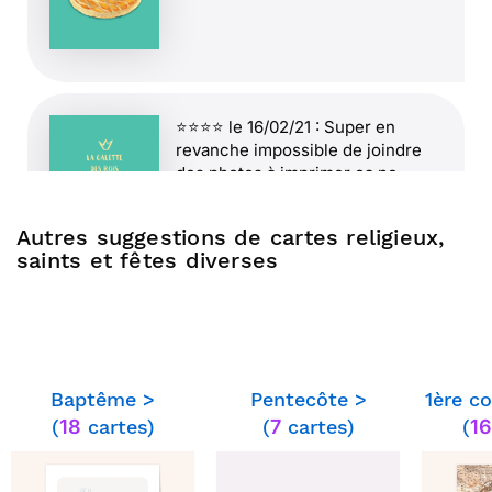
⭐⭐⭐⭐ le 16/02/21 : Super en
revanche impossible de joindre
des photos à imprimer ca ne
fonctionne pas et ca c est
dommage
Autres suggestions de cartes religieux,
saints et fêtes diverses
⭐⭐⭐⭐⭐ le 17/01/20 : tres pratique
pour des gens qui n ont pas
internet et doivent recevoir une
Baptême >
Pentecôte >
1ère c
carte postale par courrier merci
(
18
cartes)
(
7
cartes)
(
16
en core pour eux d y avoir pensé
amicalement