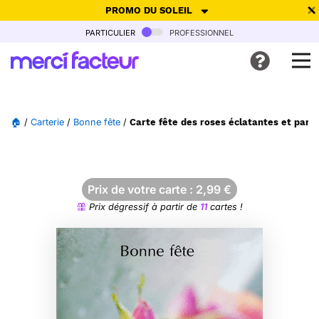
PROMO DU SOLEIL
particulier
professionnel
-30% de réduction avec le code
SUMMER26
pour envoyer des
cartes ensoleillées, jusqu'au 6 Août !
Envoyer des cartes
🏠
/
Carterie
/
Bonne fête
/
Carte fête des roses éclatantes et par
Ne plus afficher
Prix de votre carte :
2,99
€
Prix dégressif à partir de
11
cartes !