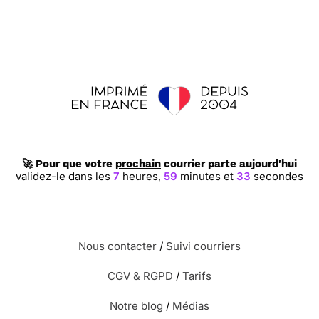
fleurs.
⭐⭐⭐⭐
Le 01/04/2016 : Simple et très jolie carte
et roses
⭐⭐⭐⭐
Le 19/02/2016 : Pour la rose et les
couleurs de de la carte
🚀 Pour que votre
prochain
courrier parte aujourd'hui
validez-le dans les
7
heures,
59
minutes et
32
secondes
⭐⭐⭐⭐
Le 11/02/2016 : ma maman adore les
roses et celle ci est magnifique et très délicate
pour envoyer à une dame d'un âge très
respectable.
Nous contacter
/
Suivi courriers
CGV & RGPD
/
Tarifs
⭐⭐⭐⭐⭐ Le 23/11/2015 : J'ai choisi cette carte pour
la couleur et parce que la rose représente l'amour
Notre blog
/
Médias
et que je l'aie choisie pour ma fille unique.