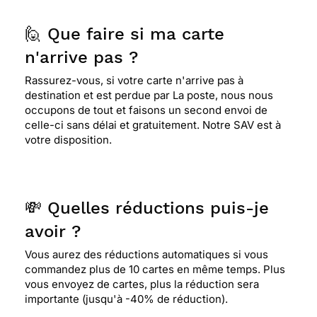
⭐⭐⭐⭐
Le 04/08/2018 : Tres jolie carte
🙋 Que faire si ma carte
n'arrive pas ?
⭐⭐⭐⭐⭐ Le 01/07/2018 : Service toujours parfait.
Rien à redire.
Rassurez-vous, si votre carte n'arrive pas à
destination et est perdue par La poste, nous nous
occupons de tout et faisons un second envoi de
celle-ci sans délai et gratuitement. Notre SAV est à
⭐⭐⭐⭐⭐ Le 19/02/2018 : Quel beau symbole chargé
votre disposition.
de douceur!
⭐⭐⭐⭐
Le 17/08/2017 : Ma soeur aime beaucoup
💸 Quelles réductions puis-je
les fleurs
avoir ?
Vous aurez des réductions automatiques si vous
⭐⭐⭐
Le 21/07/2017 : J'ai choisi cette carte
commandez plus de 10 cartes en même temps. Plus
car pour moi elle est classique.
vous envoyez de cartes, plus la réduction sera
importante (jusqu'à -40% de réduction).