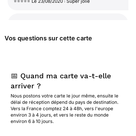
⭐⭐⭐⭐⭐ Le 23/08/2020 : Super jolie
⭐⭐⭐⭐
Le 23/08/2020 : Très jolie, douce par ses
couleurs tendres, j'aime beaucoup
Vos questions sur cette carte
⭐⭐⭐⭐⭐ Le 02/07/2020 : J'aime très belle carte
rend bien le ressenti pour la personne concerné...
📅 Quand ma carte va-t-elle
⭐⭐⭐⭐⭐ Le 20/07/2019 : Les fleurs sont
arriver ?
magnifiques, c'est une très belle carte
Nous postons votre carte le jour même, ensuite le
délai de réception dépend du pays de destination.
⭐⭐⭐⭐
Le 14/02/2019 : Jolie carte j'aurais aimé
Vers la France comptez 24 à 48h, vers l'europe
un plus de modèle ou alors des cartes avec
environ 3 à 4 jours, et vers le reste du monde
"maman", "frère"... en plus
environ 6 à 10 jours.