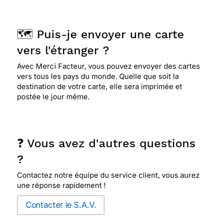
⭐⭐⭐⭐
Le 13/06/2017 : Pour sa simplicité , sa
douceur et sa beauté
🗺️ Puis-je envoyer une carte
⭐⭐⭐⭐
Le 22/02/2017 : Joli motif aux couleurs
vers l'étranger ?
très agréables. la carte inspire douceur et
Avec Merci Facteur, vous pouvez envoyer des cartes
sérénité.
vers tous les pays du monde. Quelle que soit la
destination de votre carte, elle sera imprimée et
postée le jour même.
⭐⭐⭐⭐⭐ Le 15/12/2016 : Magnifique pour offrir a
une personne apprécié
❓ Vous avez d'autres questions
⭐⭐⭐⭐
Le 24/08/2016 : Je l'ai choisie pour sa
?
simplicité, ses couleurs...elle transmet avec
beaucoup de gentillesse les voeux que l'on
Contactez notre équipe du service client, vous aurez
formule à la personne à qui nous la destinons....
une réponse rapidement !
Contacter le S.A.V.
⭐⭐⭐⭐
Le 07/04/2016 : Jules aime beaucoup les