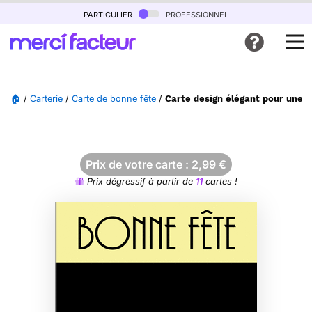
particulier
professionnel
🏠
/
Carterie
/
Carte de bonne fête
/
Carte design élégant pour une f
Prix de votre carte :
2,99
€
Prix dégressif à partir de
11
cartes !