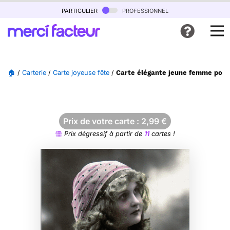
particulier
professionnel
🏠
/
Carterie
/
Carte joyeuse fête
/
Carte élégante jeune femme pour
Prix de votre carte :
2,99
€
Prix dégressif à partir de
11
cartes !