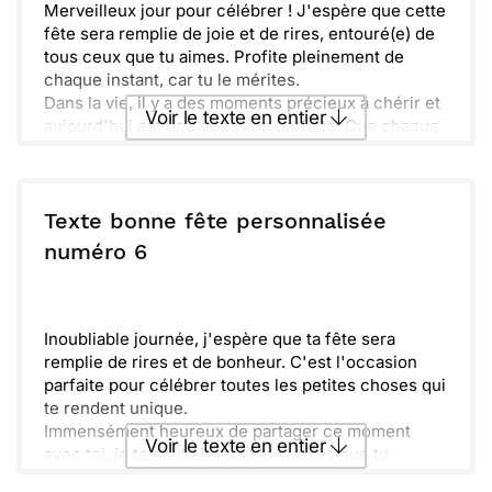
Merveilleux jour pour célébrer ! J'espère que cette
fête sera remplie de joie et de rires, entouré(e) de
tous ceux que tu aimes. Profite pleinement de
chaque instant, car tu le mérites.
Dans la vie, il y a des moments précieux à chérir et
Voir le texte en entier
aujourd'hui est une occasion parfaite. Que chaque
cadeau, chaque sourire et chaque mot doux
viennent te rappeler à quel point tu es spécial(e).
Envoyer ce texte par La Poste
Que la vie t'apporte des moments de douceur et de
bonheur. Toujours là pour toi, aujourd'hui et
Texte bonne fête personnalisée
demain. Qu'il s'agisse de surprises ou de rêves à
ou :
numéro 6
Copier
Recevoir par mail
réaliser, n'oublie jamais de croire en toi.
Envoyer
Envoyer via Whatsapp
Inoubliable journée, j'espère que ta fête sera
remplie de rires et de bonheur. C'est l'occasion
parfaite pour célébrer toutes les petites choses qui
te rendent unique.
Immensément heureux de partager ce moment
Voir le texte en entier
avec toi, je te souhaite tout le succès que tu
mérites. Que tes rêves prennent forme et que