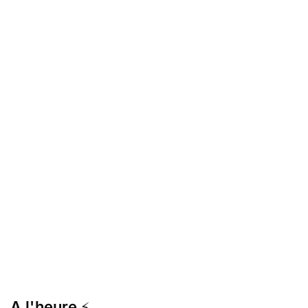
A l'heure
⚡