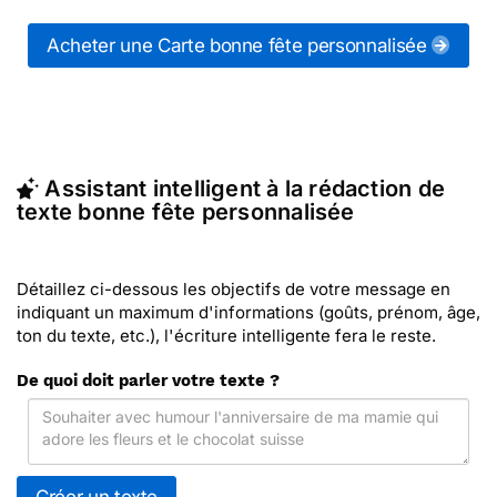
messages bonne fête personnalisées (ou d'autres
messages de la catégorie "
Bonne fête
") ou
Acheter une Carte bonne fête personnalisée
partagez ces modèles de textes sur vos réseaux
sociaux.
En quelques clics, récupérez le texte bonne fête
personnalisée qui vous convient, ou envoyez ce
texte personnalisé par La Poste avec Merci Facteur
Assistant intelligent à la rédaction de
(c'est rapide et pas cher). Merci Facteur vous
texte bonne fête personnalisée
propose 8 modèles imprimés de bonne fête
personnalisées à envoyer avec le texte de votre
choix.
Détaillez ci-dessous les objectifs de votre message en
indiquant un maximum d'informations (goûts, prénom, âge,
ton du texte, etc.), l'écriture intelligente fera le reste.
De quoi doit parler votre texte ?