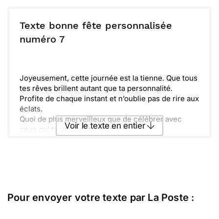
chaque moment soit une surprise à chérir.
Envoyer ce texte par La Poste
Profondément fier de tout ce que tu as accompli,
n'oublie jamais combien tu es aimé et apprécié.
Texte bonne fête personnalisée
Profite pleinement de ta journée spéciale, et sache
ou :
numéro 7
Copier
Recevoir par mail
que je suis toujours là pour toi.
Envoyer
Envoyer via Whatsapp
Joyeusement, cette journée est la tienne. Que tous
tes rêves brillent autant que ta personnalité.
Profite de chaque instant et n’oublie pas de rire aux
éclats.
Quoi de plus merveilleux que de célébrer avec
Voir le texte en entier
ceux qui te veulent du bien '
Vivement les prochaines aventures ensemble, car
elles promettent d’être inoubliables. Profite bien de
Envoyer ce texte par La Poste
ta fête !
ou :
Copier
Recevoir par mail
Pour envoyer votre texte par La Poste :
Envoyer
Envoyer via Whatsapp