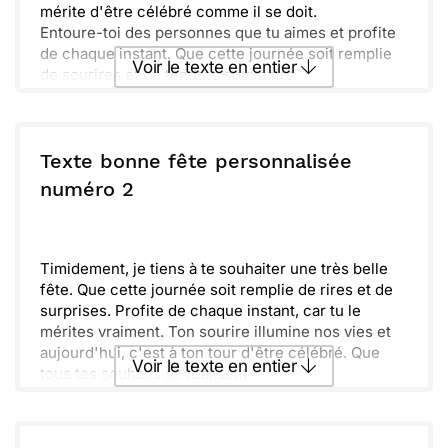
mérite d'être célébré comme il se doit.
Entoure-toi des personnes que tu aimes et profite
de chaque instant. Que cette journée soit remplie
Voir le texte en entier
de sourires et de tendres souvenirs.
Ton bonheur est ce qui compte le plus pour moi.
N'oublie jamais à quel point tu es spécial.
Envoyer ce texte par La Poste
Infiniment heureux de partager ce moment avec
toi. Passe une merveilleuse journée !
Texte bonne fête personnalisée
ou :
numéro 2
Copier
Recevoir par mail
Envoyer
Envoyer via Whatsapp
Timidement, je tiens à te souhaiter une très belle
fête. Que cette journée soit remplie de rires et de
surprises. Profite de chaque instant, car tu le
mérites vraiment. Ton sourire illumine nos vies et
aujourd'hui, c'est à ton tour d'être célébré. Que
Voir le texte en entier
tous tes souhaits se réalisent.
Dans cette aventure, il est essentiel de se rappeler
qu’amitié et joie vont de pair. D'ailleurs, je suis sûr
Envoyer ce texte par La Poste
que cette année t'apportera de nouveaux souvenirs