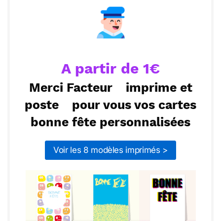
inoubliables et de belles opportunités. Continue
d’être la personne incroyable que tu es, et sache
ou :
Copier
Recevoir par mail
que je serai toujours là pour te soutenir. Profite
bien de ta journée !
Envoyer
Envoyer via Whatsapp
A partir de 1€
Merci Facteur
imprime et
poste
pour vous vos cartes
bonne fête personnalisées
Voir les 8 modèles imprimés >